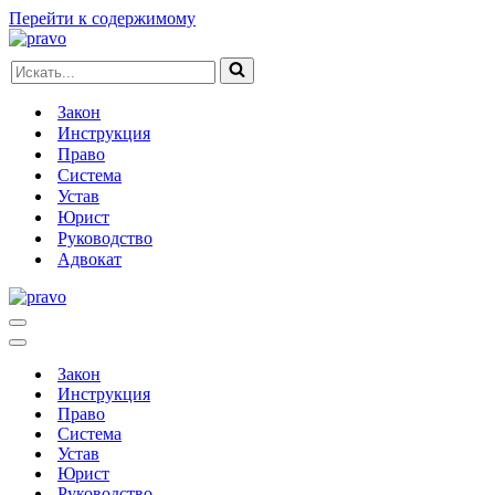
Перейти к содержимому
Искать...
Закон
Инструкция
Право
Система
Устав
Юрист
Руководство
Адвокат
Меню
навигации
Меню
навигации
Закон
Инструкция
Право
Система
Устав
Юрист
Руководство