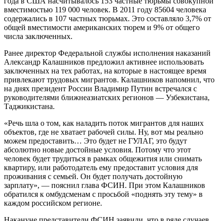
года в США насчитывалось 153 частные тюрьмы совокупной
вместимостью 119 000 человек. В 2011 году 85604 человека
содержались в 107 частных тюрьмах. Это составляло 3,7% от
общей вместимости американских тюрем и 9% от общего
числа заключенных.
Ранее директор Федеральной службы исполнения наказаний
Александр Калашников предложил активнее использовать
заключенных на тех работах, на которые в настоящее время
привлекают трудовых мигрантов. Калашников напомнил, что
на днях президент России Владимир Путин встречался с
руководителями ближнеазиатских регионов — Узбекистана,
Таджикистана.
«Речь шла о том, как наладить поток мигрантов для наших
объектов, где не хватает рабочей силы. Ну, вот мы реально
можем предоставить… Это будет не ГУЛАГ, это будут
абсолютно новые достойные условия. Потому что этот
человек будет трудиться в рамках общежития или снимать
квартиру, или работодатель ему предоставит условия для
проживания с семьей. Он будет получать достойную
зарплату», — пояснил глава ФСИН. При этом Калашников
обратился к омбудсменам с просьбой «поднять эту тему» в
каждом российском регионе.
Накануне представители ФСИН заявили, что в ряде случаев