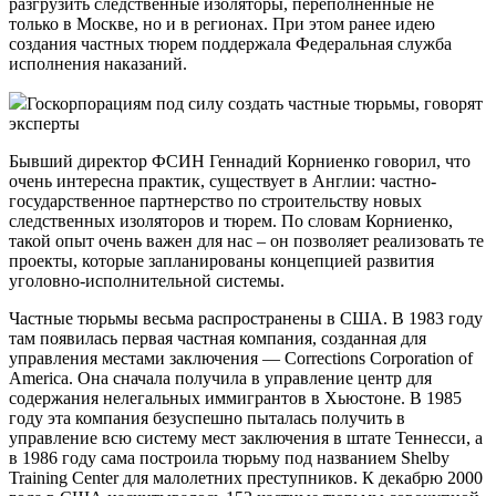
разгрузить следственные изоляторы, переполненные не
только в Москве, но и в регионах. При этом ранее идею
создания частных тюрем поддержала Федеральная служба
исполнения наказаний.
Госкорпорациям под силу создать частные тюрьмы, говорят
эксперты
Бывший директор ФСИН Геннадий Корниенко говорил, что
очень интересна практик, существует в Англии: частно-
государственное партнерство по строительству новых
следственных изоляторов и тюрем. По словам Корниенко,
такой опыт очень важен для нас – он позволяет реализовать те
проекты, которые запланированы концепцией развития
уголовно-исполнительной системы.
Частные тюрьмы весьма распространены в США. В 1983 году
там появилась первая частная компания, созданная для
управления местами заключения — Corrections Corporation of
America. Она сначала получила в управление центр для
содержания нелегальных иммигрантов в Хьюстоне. В 1985
году эта компания безуспешно пыталась получить в
управление всю систему мест заключения в штате Теннесси, а
в 1986 году сама построила тюрьму под названием Shelby
Training Center для малолетних преступников. К декабрю 2000