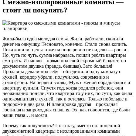
Смежно-изолированные комнаты —
стоит ли покупать?
Жила-была одна молодая семья. Жили, работали, скопили
денег на однушку. Тесновато, конечно. Стали снова копить.
Пока копили, цены тоже на попе ровно не сидели — росли.
Но, чуть по чуть, сумма набралась, пошли ребята квартиры
смотреть. И нашли – прямо под свой скромный бюджет, по
документам двушка (правда, бывшая). Зато большая!
Продавцы делали под себя – объединили одну комнату с
кухней, коридор убрали, получилось современно и
атмосферно. На первый взгляд. Муж с женой обрадовались и
квартиру купили. Спустя год, когда родился ребенок, они
неожиданно поняли, что квартира-то у них, по сути, как была
однокомнатная с кухней, так и осталась. Только побольше и
подороже в два раза. И планировка другая – проходная
гостиная и запроходная спальня. Эх, как говорится, где были
наши глаза… и мозги.
Почему так получилось? По факту, вместо полноценной
двухкомнатной квартиры с изолированными комнатами