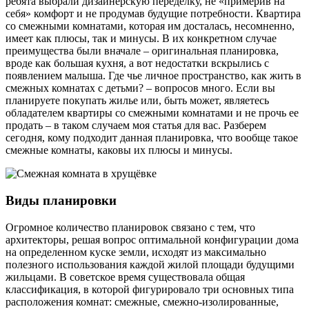
ребята выбрали дизайнерскую переделку, не «примерив на
себя» комфорт и не продумав будущие потребности. Квартира
со смежными комнатами, которая им досталась, несомненно,
имеет как плюсы, так и минусы. В их конкретном случае
преимущества были вначале – оригинальная планировка,
вроде как большая кухня, а вот недостатки вскрылись с
появлением малыша. Где чье личное пространство, как жить в
смежных комнатах с детьми? – вопросов много. Если вы
планируете покупать жилье или, быть может, являетесь
обладателем квартиры со смежными комнатами и не прочь ее
продать – в таком случаем моя статья для вас. Разберем
сегодня, кому подходит данная планировка, что вообще такое
смежные комнаты, каковы их плюсы и минусы.
Виды планировки
Огромное количество планировок связано с тем, что
архитекторы, решая вопрос оптимальной конфигурации дома
на определенном куске земли, исходят из максимально
полезного использования каждой жилой площади будущими
жильцами. В советское время существовала общая
классификация, в которой фигурировало три основных типа
расположения комнат: смежные, смежно-изолированные,