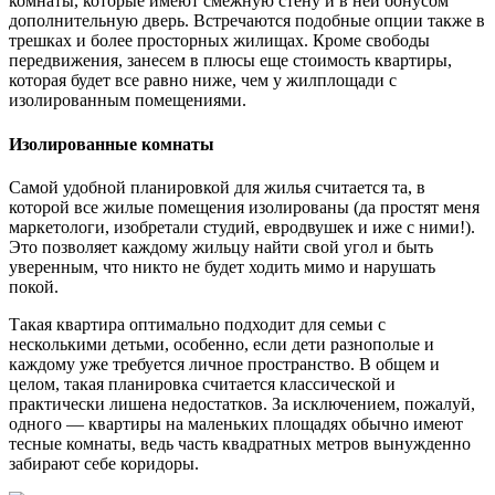
комнаты, которые имеют смежную стену и в ней бонусом
дополнительную дверь. Встречаются подобные опции также в
трешках и более просторных жилищах. Кроме свободы
передвижения, занесем в плюсы еще стоимость квартиры,
которая будет все равно ниже, чем у жилплощади с
изолированным помещениями.
Изолированные комнаты
Самой удобной планировкой для жилья считается та, в
которой все жилые помещения изолированы (да простят меня
маркетологи, изобретали студий, евродвушек и иже с ними!).
Это позволяет каждому жильцу найти свой угол и быть
уверенным, что никто не будет ходить мимо и нарушать
покой.
Такая квартира оптимально подходит для семьи с
несколькими детьми, особенно, если дети разнополые и
каждому уже требуется личное пространство. В общем и
целом, такая планировка считается классической и
практически лишена недостатков. За исключением, пожалуй,
одного — квартиры на маленьких площадях обычно имеют
тесные комнаты, ведь часть квадратных метров вынужденно
забирают себе коридоры.