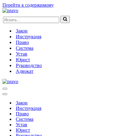
Перейти к содержимому
Искать...
Закон
Инструкция
Право
Система
Устав
Юрист
Руководство
Адвокат
Меню
навигации
Меню
навигации
Закон
Инструкция
Право
Система
Устав
Юрист
Руководство