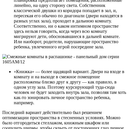
планировка предполагает помещения, расположенные
линейно, на одну сторону света. Собственник
классической двушки из коридора попадает в зал, и,
пересекая его обычно по диагонали (двери находятся в
разных углах зала), проходит в дальнюю комнату.
Соответственно, ни о каком интимном пространстве
здесь нельзя говорить, когда через всю комнату
мигрируют дети, обосновавшиеся в дальней комнате.
Или наоборот, родители, нарушающие пространство
ребенка, увлеченного игрой посередине зала.
«Книжка» — более щадящий вариант. Двери на входе в
комнату и на выходе в смежное помещение
расположены близко друг к другу — как правило, в
одном углу зала. Поэтому курсирующий туда-сюда
человек не будет заходить внутрь зала, позволяя там хоть
как-то зонировать личное пространство ребенка,
например.
Последний вариант действительно был решением
оптимизации пространства в стесненных условиях. Можно
было отгородиться стеллажом, книжным шкафом или
соорудить ширмы, чтобы скрыть от посторонних глаз личное