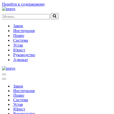
Перейти к содержимому
Искать...
Закон
Инструкция
Право
Система
Устав
Юрист
Руководство
Адвокат
Меню
навигации
Меню
навигации
Закон
Инструкция
Право
Система
Устав
Юрист
Руководство