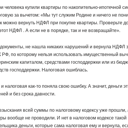
ри человека купили квартиры по накопительно-ипотечной си
говую за вычетом: «Мы тут служим Родине и ничего не пон
к можно вернуть НДФЛ при покупке квартиры. Проверьте до
этот НДФЛ . А если не в порядке, так и не возвращайте».
окументы, не нашла никаких нарушений и вернула НДФЛ за 
НК РФ, по которому нельзя использовать имущественный выч
еринским капиталом, средствами господдержки или из бюд
едств господдержки. Налоговая ошиблась.
 и налоговая как-то поняла свою ошибку. А значит, деньги э
ней и без срока давности.
 взыскания всей суммы по налоговому кодексу уже прошли,
ры вообще не проводили. И нет в налоговом кодексе такой
ельщика деньги, которые сама налоговая ему и вернула, ес