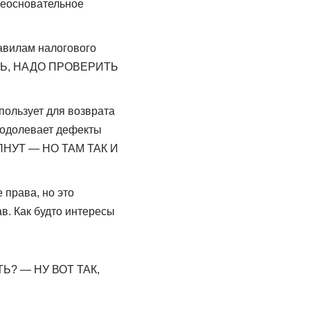
неосновательное
равилам налогового
 ДИЧЬ, НАДО ПРОВЕРИТЬ
пользует для возврата
реодолевает дефекты
ПНУТ — НО ТАМ ТАК И
права, но это
в. Как будто интересы
Ь? — НУ ВОТ ТАК,