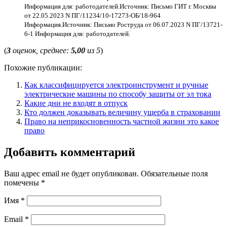
Информация для: работодателей.
Источник: Письмо ГИТ г. Москвы
от 22.05.2023 N ПГ/11234/10-17273-ОБ/18-964
Информация.
Источник: Письмо Роструда от 06.07.2023 N ПГ/13721-
6-1 Информация для: работодателей.
(
3
оценок, среднее:
5,00
из 5
)
Похожие публикации:
Как классифицируется электроинструмент и ручные
электрические машины по способу защиты от эл тока
Какие дни не входят в отпуск
Кто должен доказывать величину ущерба в страховании
Право на неприкосновенность частной жизни это какое
право
Добавить комментарий
Ваш адрес email не будет опубликован.
Обязательные поля
помечены
*
Имя
*
Email
*