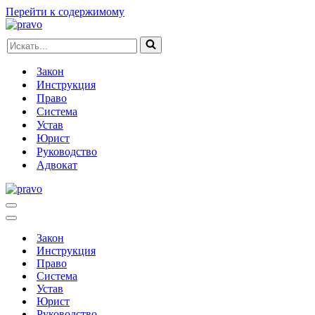
Перейти к содержимому
Искать...
Закон
Инструкция
Право
Система
Устав
Юрист
Руководство
Адвокат
Меню
навигации
Меню
навигации
Закон
Инструкция
Право
Система
Устав
Юрист
Руководство