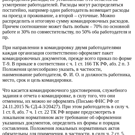
усмотрение работодателей. Расходы могут распределяться
постатейно, например один работодатель возмещает расходы
на проезд и проживание, а второй – суточные. Можно
распределить и итоговую сумму командировочных расходов.
Причем соотношение может быть любым – 70% по основной
работе и 30% по совместительству, по 50% оба работодателя и
пр.
При направлении в командировку двумя работодателями
каждая организация соответственно оформляет пакет
командировочных документов, прежде всего приказ по форме
Т-9. В приказе в соответствии с ч. 1 ст. 166 ТК РФ, абз. 2 п. 3
Положения целесообразно указать, в частности,
наименование работодателя, Ф. И. О. и должность работника,
место, срок и цель командировки.
Что касается командировочного удостоверения, служебного
задания и отчета о командировке, в силу того, что они
отменены, их можно не оформлять (Письмо ФНС РФ от
24.11.2015 № СД-4-3/20427). При этом работодатель в силу ч.
1 ст. 8, абз. 7 ч. 1 ст. 22 ТК РФ вправе предусмотреть в
локальном нормативном акте требование об оформлении
указанных документов, определить их формы и порядок
составления. Положения локальных нормативных актов
обязательны для применения, в частности, в силу ч. 2 ст. 5,