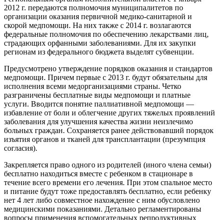
2012 г. передаются полномочия муниципалитетов по
организации оказания первичной медико-санитарной и
скорой медпомощи. На них также с 2014 г. возлагаются
федеральные полномочия по обеспечению лекарствами лиц,
страдающих орфанными заболеваниями. Для их закупки
регионам из федерального бюджета выделят субвенции.
Предусмотрено утверждение порядков оказания и стандартов
медпомощи. Причем первые с 2013 г. будут обязательны для
исполнения всеми медорганизациями страны. Четко
разграничены бесплатные виды медпомощи и платные
услуги. Вводится понятие паллиативной медпомощи —
избавление от боли и облегчение других тяжелых проявлений
заболевания для улучшения качества жизни неизлечимо
больных граждан. Сохраняется ранее действовавший порядок
изъятия органов и тканей для трансплантации (презумпция
согласия).
Закрепляется право одного из родителей (иного члена семьи)
бесплатно находиться вместе с ребенком в стационаре в
течение всего времени его лечения. При этом спальное место
и питание будут тоже предоставлять бесплатно, если ребенку
нет 4 лет либо совместное нахождение с ним обусловлено
медицинскими показаниями. Детально регламентированы
вопросы применения вспомогательных репродуктивных