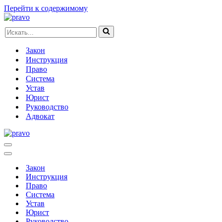
Перейти к содержимому
Искать...
Закон
Инструкция
Право
Система
Устав
Юрист
Руководство
Адвокат
Меню
навигации
Меню
навигации
Закон
Инструкция
Право
Система
Устав
Юрист
Руководство