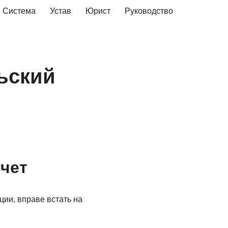
Система
Устав
Юрист
Руководство
льский
учет
ии, вправе встать на