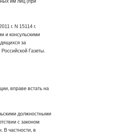
ных им лиц (при
11 г. N 15114 г.
и и консульскими
одящихся за
 Российской Газеты.
ии, вправе встать на
ульскими должностными
тствии с законом
 В частности, в