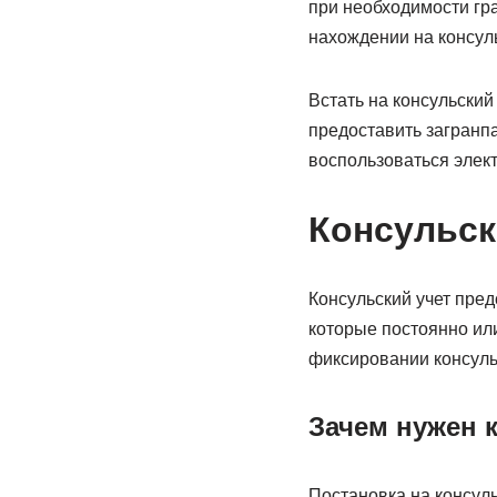
при необходимости гра
нахождении на консуль
Встать на консульски
предоставить загранп
воспользоваться элек
Консульск
Консульский учет пре
которые постоянно ил
фиксировании консуль
Зачем нужен 
Постановка на консуль