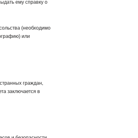
выдать ему справку о
осольства (необходимо
ографию) или
остранных граждан,
та заключается в
есов и безопасности