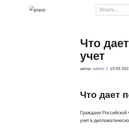
Перейти
к
содержимому
Что дае
учет
автор:
admin
19.09.202
Что дает 
Граждане Российской 
учет в дипломатическ