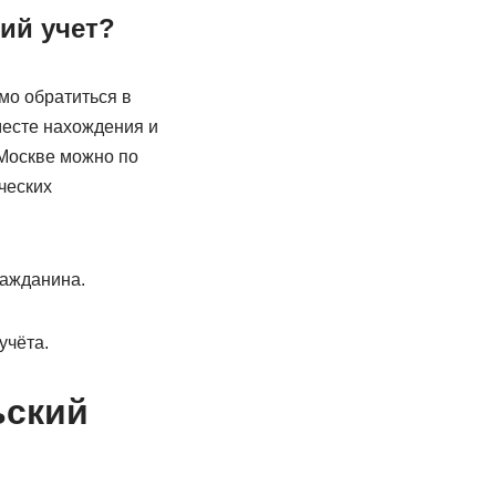
кий учет?
мо обратиться в
месте нахождения и
 Москве можно по
ческих
ражданина.
учёта.
ьский