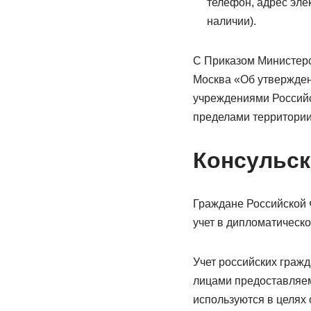
телефон, адрес эле
наличии).
С Приказом Министерст
Москва «Об утвержден
учреждениями Российс
пределами территории
Консульск
Граждане Российской 
учет в дипломатическ
Учет российских граж
лицами предоставляем
используются в целях 