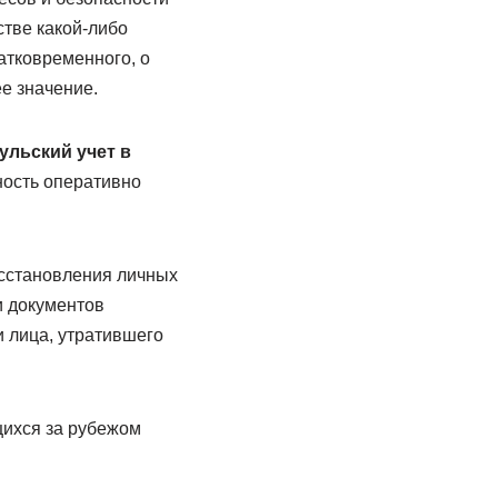
стве какой-либо
атковременного, о
е значение.
ульский учет в
ость оперативно
осстановления личных
и документов
 лица, утратившего
щихся за рубежом