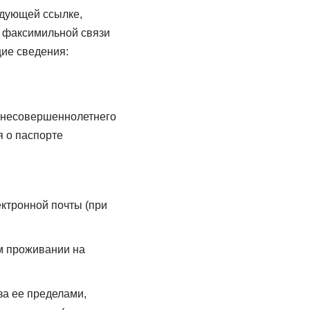
едующей ссылке,
и факсимильной связи
ие сведения:
т несовершеннолетнего
я о паспорте
ектронной почты (при
м проживании на
за ее пределами,