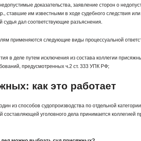
 недопустимые доказательства, заявление сторон о недопу
р., ставшие им известными в ходе судебного следствия или
 судья дал соответствующие разъяснения.
лям применяются следующие виды процессуальной ответс
тия в деле путем исключения из состава коллегии присяжн
ований, предусмотренных ч.2 ст. 333 УПК РФ;
ных: как это работает ⁠ ⁠
дин из способов судопроизводства по отдельной категории 
й составляющей уголовного дела принимается коллегией 
м дел можно выбрать суд присяжных?