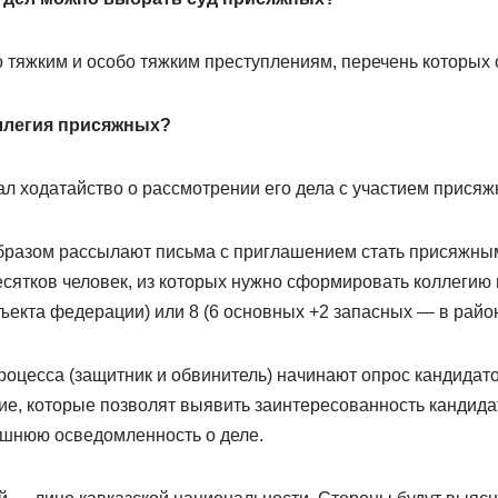
 тяжким и особо тяжким преступлениям, перечень которых 
ллегия присяжных?
л ходатайство о рассмотрении его дела с участием присяж
разом рассылают письма с приглашением стать присяжным
сятков человек, из которых нужно сформировать коллегию в
ъекта федерации) или 8 (6 основных +2 запасных — в райо
роцесса (защитник и обвинитель) начинают опрос кандидат
е, которые позволят выявить заинтересованность кандидат
ишнюю осведомленность о деле.