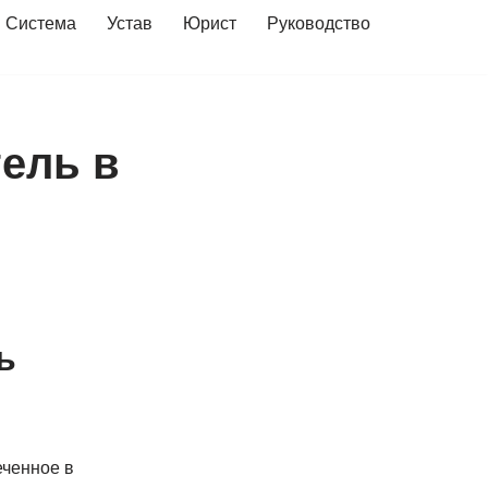
Система
Устав
Юрист
Руководство
ель в
ь
еченное в