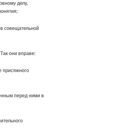
овному делу,
понятия;
е в совещательной
Так они вправе:
е присяжного
енным перед ними в
нительного