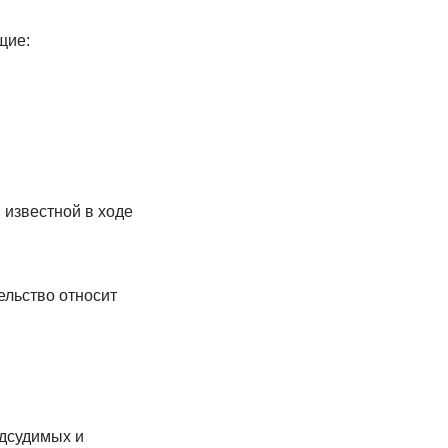
щие:
 известной в ходе
льство относит
дсудимых и