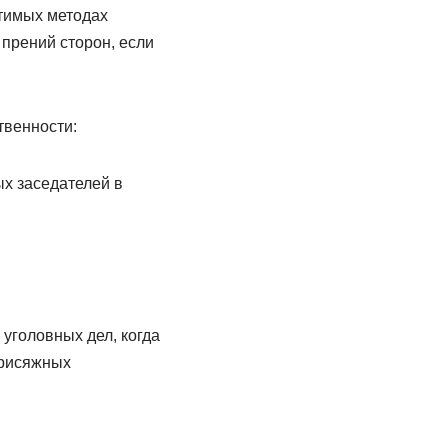
стимых методах
 прений сторон, если
твенности:
ых заседателей в
уголовных дел, когда
присяжных