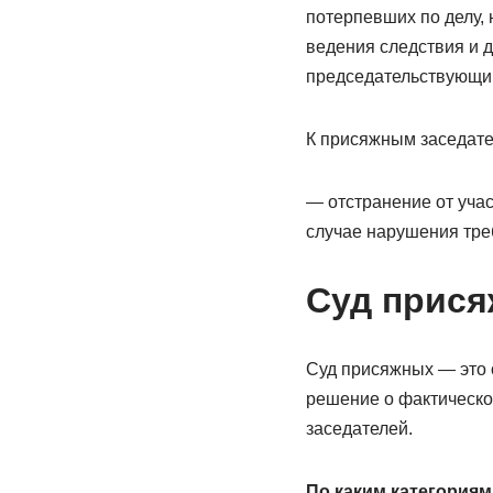
потерпевших по делу,
ведения следствия и д
председательствующий
К присяжным заседате
— отстранение от учас
случае нарушения треб
Суд присяж
Суд присяжных — это о
решение о фактическо
заседателей.
По каким категория