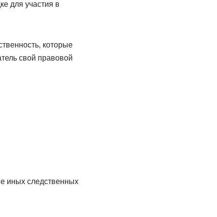
е для участия в
ственность, которые
тель свой правовой
ве иных следственных