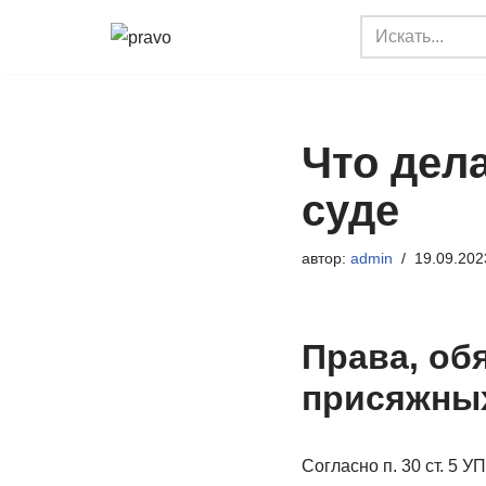
Перейти
к
содержимому
Что дел
суде
автор:
admin
19.09.202
Права, об
присяжных
Согласно п. 30 ст. 5 