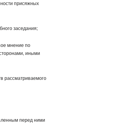
нности присяжных
ебного заседания;
вое мнение по
 сторонами, иными
ств рассматриваемого
авленным перед ними