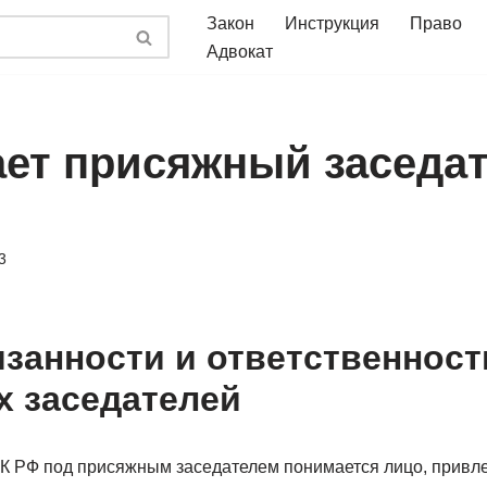
Закон
Инструкция
Право
Адвокат
ает присяжный заседат
3
язанности и ответственност
 заседателей
УПК РФ под присяжным заседателем понимается лицо, привл