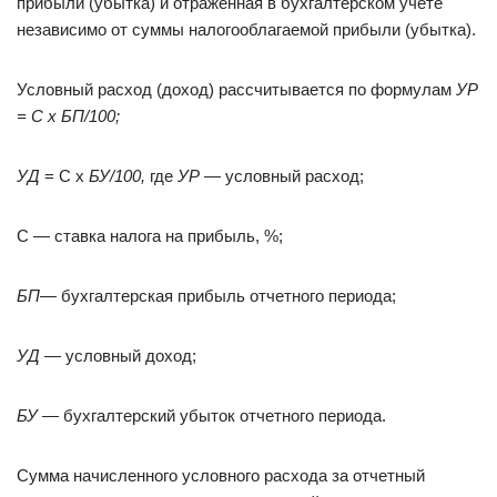
прибыли (убытка) и отраженная в бухгалтерском учете
независимо от суммы налогооблагаемой прибыли (убытка).
Условный расход (доход) рассчитывается по формулам
УР
= С х БП/100;
УД
= С х
БУ/100,
где
УР
— условный расход;
С — ставка налога на прибыль, %;
БП
— бухгалтерская прибыль отчетного периода;
УД
— условный доход;
БУ
— бухгалтерский убыток отчетного периода.
Сумма начисленного условного расхода за отчетный