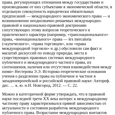
права, регулирующих отношения между государствами и
производными от них субъектами в экономической области, в
отдельную совокупность юридически обязательных
предписаний — международного экономического права — и
возникновение неоднозначно решаемых международно-
правовой и национально-правовой доктринами
сопутствующих этому вопросов теоретического и
практического характера (например, «транснационального»
права, «вненационального» права — lex mercatoria
(«купеческого», «права торговцев», или «права
международной торговли» и др.) обусловили сам факт и
масштаб дискуссий по поводу природы, места в
существующих правовых системах международного
публичного и международного частного права, их
соотношения, наличия или отсутствия взаимодействия между
ними» Нестерова Э.Э. Историко-теоретические основания
учения о разделении права на публичное и частное в
западноевропейской и российской правовой науке: Автореф.
дис. … к. ю. н.Н. Новгород, 2012. — С. 22.
Можно в категоричной форме утверждать, что в правовой
науке последней трети ХХ века интерес к международному
частному праву характеризовался прямой зависимостью от
актуальности и состояния разработок международного
публичного права. Возрастание международных контактов