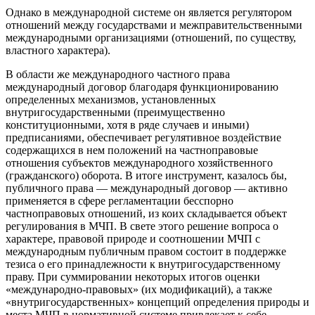
Однако в международной системе он является регулятором
отношений между государствами и межправительственными
международными организациями (отношений, по существу,
властного характера).
В области же международного частного права
международный договор благодаря функционированию
определенных механизмов, установленных
внутригосударственными (преимущественно
конституционными, хотя в ряде случаев и иными)
предписаниями, обеспечивает регулятивное воздействие
содержащихся в нем положений на частноправовые
отношения субъектов международного хозяйственного
(гражданского) оборота. В итоге инструмент, казалось бы,
публичного права — международный договор — активно
применяется в сфере регламентации бесспорно
частноправовых отношений, из коих складывается объект
регулирования в МЧП. В свете этого решение вопроса о
характере, правовой природе и соотношении МЧП с
международным публичным правом состоит в поддержке
тезиса о его принадлежности к внутригосударственному
праву. При суммировании некоторых итогов оценки
«международно-правовых» (их модификаций), а также
«внутригосударственных» концепций определения природы и
места МЧП в нормативной системе привлекает к себе