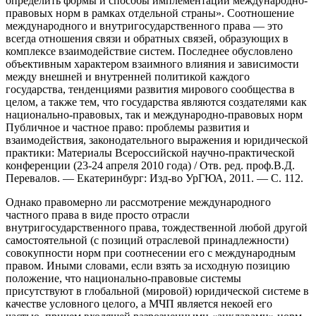
определить формы и способы имплементации международно-
правовых норм в рамках отдельной страны». Соотношение
международного и внутригосударственного права — это
всегда отношения связи и обратных связей, образующих в
комплексе взаимодействие систем. Последнее обусловлено
объективным характером взаимного влияния и зависимости
между внешней и внутренней политикой каждого
государства, тенденциями развития мирового сообщества в
целом, а также тем, что государства являются создателями как
национально-правовых, так и международно-правовых норм
Публичное и частное право: проблемы развития и
взаимодействия, законодательного выражения и юридической
практики: Материалы Всероссийской научно-практической
конференции (23-24 апреля 2010 года) / Отв. ред. проф.В.Д.
Перевалов. — Екатеринбург: Изд-во УрГЮА, 2011. — С. 112.
Однако правомерно ли рассмотрение международного
частного права в виде просто отрасли
внутригосударственного права, тождественной любой другой
самостоятельной (с позиций отраслевой принадлежности)
совокупности норм при соотнесении его с международным
правом. Иными словами, если взять за исходную позицию
положение, что национально-правовые системы
присутствуют в глобальной (мировой) юридической системе в
качестве условного целого, а МЧП является некоей его