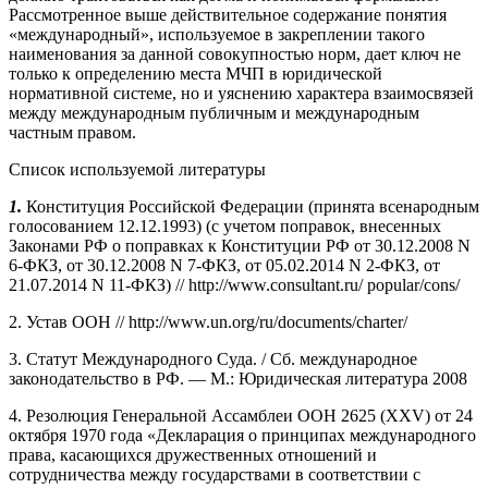
Рассмотренное выше действительное содержание понятия
«международный», используемое в закреплении такого
наименования за данной совокупностью норм, дает ключ не
только к определению места МЧП в юридической
нормативной системе, но и уяснению характера взаимосвязей
между международным публичным и международным
частным правом.
Список используемой литературы
1.
Конституция Российской Федерации (принята всенародным
голосованием 12.12.1993) (с учетом поправок, внесенных
Законами РФ о поправках к Конституции РФ от 30.12.2008 N
6-ФКЗ, от 30.12.2008 N 7-ФКЗ, от 05.02.2014 N 2-ФКЗ, от
21.07.2014 N 11-ФКЗ) // http://www.consultant.ru/ popular/cons/
2. Устав ООН // http://www.un.org/ru/documents/charter/
3. Статут Международного Суда. / Сб. международное
законодательство в РФ. — М.: Юридическая литература 2008
4. Резолюция Генеральной Ассамблеи ООН 2625 (XXV) от 24
октября 1970 года «Декларация о принципах международного
права, касающихся дружественных отношений и
сотрудничества между государствами в соответствии с