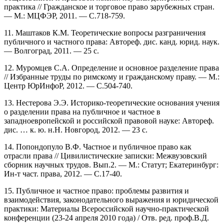
практика // Гражданское и торговое право зарубежных стран.
— М.: МЦФЭР, 2011. — С.718-759.
11. Маштаков К.М. Теоретические вопросы разграничения
публичного и частного права: Автореф. дис. канд. юрид. наук.
— Волгоград, 2011. — 25 с.
12. Муромцев С.А. Определение и основное разделение права
// Избранные труды по римскому и гражданскому праву. — М.:
Центр ЮрИнфоР, 2012. — С.504-740.
13. Нестерова Э.Э. Историко-теоретические основания учения
о разделении права на публичное и частное в
западноевропейской и российской правовой науке: Автореф.
дис. … к. ю. н.Н. Новгород, 2012. — 23 с.
14. Попондопуло В.Ф. Частное и публичное право как
отрасли права // Цивилистические записки: Межвузовский
сборник научных трудов. Вып.2. — М.: Статут; Екатеринбург:
Ин-т част. права, 2012. — С.17-40.
15. Публичное и частное право: проблемы развития и
взаимодействия, законодательного выражения и юридической
практики: Материалы Всероссийской научно-практической
конференции (23-24 апреля 2010 года) / Отв. ред. проф.В.Д.