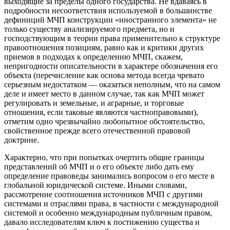
выходящие за пределы одного государства. Не вдаваясь в
подробности несоответствия используемой в большинстве
дефиниций МЧП конструкции «иностранного элемента» не
только существу анализируемого предмета, но и
господствующим в теории права применительно к структуре
правоотношения позициям, равно как и критики других
приемов в подходах к определению МЧП, скажем,
непригодности описательности в характере обозначения его
объекта (перечисление как основа метода всегда чревато
серьезным недостатком — оказаться неполным, что на самом
деле и имеет место в данном случае, так как МЧП может
регулировать и земельные, и аграрные, и торговые
отношения, если таковые являются частноправовыми),
отметим одно чрезвычайно любопытное обстоятельство,
свойственное прежде всего отечественной правовой
доктрине.
Характерно, что при попытках очертить общие границы
представлений об МЧП и о его объекте либо дать ему
определение правоведы занимались вопросом о его месте в
глобальной юридической системе. Иными словами,
рассмотрение соотношения источников МЧП с другими
системами и отраслями права, в частности с международной
системой и особенно международным публичным правом,
давало исследователям ключ к постижению существа и