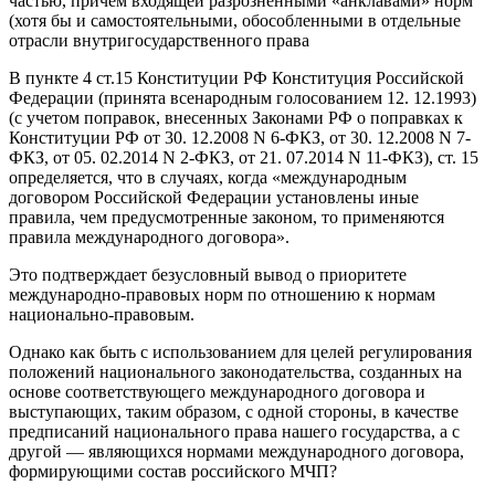
частью, причем входящей разрозненными «анклавами» норм
(хотя бы и самостоятельными, обособленными в отдельные
отрасли внутригосударственного права
В пункте 4 ст.15 Конституции РФ Конституция Российской
Федерации (принята всенародным голосованием 12. 12.1993)
(с учетом поправок, внесенных Законами РФ о поправках к
Конституции РФ от 30. 12.2008 N 6-ФКЗ, от 30. 12.2008 N 7-
ФКЗ, от 05. 02.2014 N 2-ФКЗ, от 21. 07.2014 N 11-ФКЗ), ст. 15
определяется, что в случаях, когда «международным
договором Российской Федерации установлены иные
правила, чем предусмотренные законом, то применяются
правила международного договора».
Это подтверждает безусловный вывод о приоритете
международно-правовых норм по отношению к нормам
национально-правовым.
Однако как быть с использованием для целей регулирования
положений национального законодательства, созданных на
основе соответствующего международного договора и
выступающих, таким образом, с одной стороны, в качестве
предписаний национального права нашего государства, а с
другой — являющихся нормами международного договора,
формирующими состав российского МЧП?