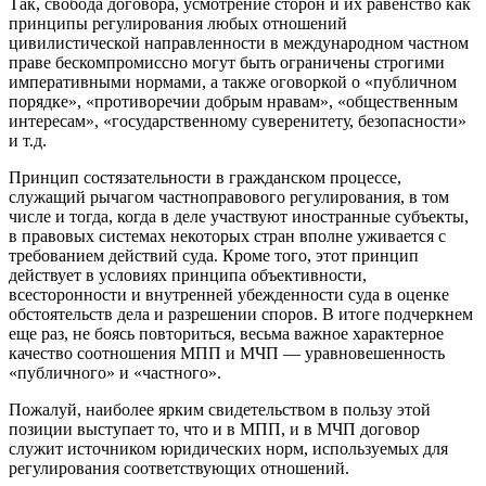
Так, свобода договора, усмотрение сторон и их равенство как
принципы регулирования любых отношений
цивилистической направленности в международном частном
праве бескомпромиссно могут быть ограничены строгими
императивными нормами, а также оговоркой о «публичном
порядке», «противоречии добрым нравам», «общественным
интересам», «государственному суверенитету, безопасности»
и т.д.
Принцип состязательности в гражданском процессе,
служащий рычагом частноправового регулирования, в том
числе и тогда, когда в деле участвуют иностранные субъекты,
в правовых системах некоторых стран вполне уживается с
требованием действий суда. Кроме того, этот принцип
действует в условиях принципа объективности,
всесторонности и внутренней убежденности суда в оценке
обстоятельств дела и разрешении споров. В итоге подчеркнем
еще раз, не боясь повториться, весьма важное характерное
качество соотношения МПП и МЧП — уравновешенность
«публичного» и «частного».
Пожалуй, наиболее ярким свидетельством в пользу этой
позиции выступает то, что и в МПП, и в МЧП договор
служит источником юридических норм, используемых для
регулирования соответствующих отношений.