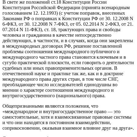
В свете же положений ст.18 Конституции России
Конституция Российской Федерации (принята всенародным
голосованием 12. 12.1993) (с учетом поправок, внесенных
Законами РФ о поправках к Конституции РФ от 30. 12.2008 N
6-ФКЗ, от 30. 12.2008 N 7-ФКЗ, от 05. 02.2014 N 2-ФКЗ, от 21.
07.2014 N 11-ФКЗ), ст. 18, трактующих права и свободы
человека и гражданина в качестве непосредственно
действующих, в частности, и в случаях, когда они закреплены
в международных договорах РФ, решение поставленной
проблемы соотношения международного публичного и
международного частного права становится ключевым и в
сугубо практической плоскости, если говорить о деятельности
судебных или иных правоприменительных органов. В
отечественной науке и практике так же, как и в доктрине
международного права других стран, в том числе СНГ,
преобладающее число исследователей единодушны во
мнении о характере соотношения международного и
внутригосударственного (национального) права.
Общепризнанными являются положения, что
«международное и внутригосударственное право — это
самостоятельные, хотя и взаимосвязанные правовые системы
и что они находятся в постоянном взаимодействии,
соприкосновении, оказывая взаимное влияние друг на друга».