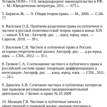
Уставом ООН». // Сб. международное законодательство в РФ.
— М.: Юридическая литература, 2011. — 675 с.
5. Бержель Ж. — Л. Общая теория права. — М., 2000. — С.66-
77
6. Васильев О.Д. Проблема разделения права на публичное и
частное в русской позитивистской теории права в конце XIX
— начале XX вв.: Автореф. дис. … канд. юрид. наук. —
Саратов, 2010. — 39 с.
7. Васильев С.В. Частное и публичное право в России:
историко-теоретический анализ: Автореф. дис. … д-ра юрид.
наук. — СПб., 2012. — 35 с.
8. Громов С.А. Соотношение частного и публичного права в
российской системе права: тенденции дифференциации и
интеграции: Автореф. дис. … канд. юрид. наук. — СПб., 2011.
— 24 с.
9. Данилец А.В. Сочетание частных и публичных интересов
при правовом регулировании предпринимательской
деятельности. // Бизнес и право № 10 2009
10. Мальцев Г.В. Частные и публичные начала в
общественной и правовой жизни: научная доктрина и