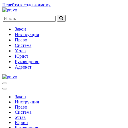
Перейти к содержимому
Искать...
Закон
Инструкция
Право
Система
Устав
Юрист
Руководство
Адвокат
Меню
навигации
Меню
навигации
Закон
Инструкция
Право
Система
Устав
Юрист
Руководство