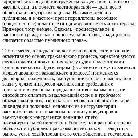
юридических средств, инструменты воздействия на интересы
частных лиц, а в области частноправовой — цели всего
общества и государства в целом. На самом деле и в
публичном, и в частном праве переплетены всеобщие
(общественные) и частные (индивидуалистические) интересы.
Примеров тому немало. Скажем, «процессуальное, в
частности гражданское процессуальное право, традиционно
считается областью публичного права».
Тем не менее, отнюдь не во всем отношения, составляющие
объективную основу гражданского процесса, характеризуются
связью власти и подчинения между судом и участниками
судопроизводства. Здесь широко (особенно в том, что касается
международного гражданского процесса) применяется
договорная подсудность, выступление от своего имени, но в
защиту чужих интересов частных лиц; требования о
признании в судебном порядке несостоятельным лица, не
способного оплатить в надлежащий срок и в требуемом
объеме свои долги, равно как и требование об обязательной
ликвидации должника, основаны на инструментарии
частного права и направлены на защиту кредиторов и
эвентуальных контрагентов должника от его
неосмотрительной политики в бизнесе, но в равной степени
обладают и публично-правовым потенциалом — защитить
рынок, устои хозяйствования, то есть общества и государства