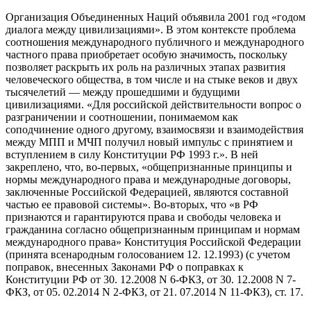
Организация Объединенных Наций объявила 2001 год «годом
диалога между цивилизациями». В этом контексте проблема
соотношения международного публичного и международного
частного права приобретает особую значимость, поскольку
позволяет раскрыть их роль на различных этапах развития
человеческого общества, в том числе и на стыке веков и двух
тысячелетий — между прошедшими и будущими
цивилизациями. «Для российской действительности вопрос о
разграничении и соотношении, понимаемом как
соподчинение одного другому, взаимосвязи и взаимодействия
между МПП и МЧП получил новый импульс с принятием и
вступлением в силу Конституции РФ 1993 г.». В ней
закреплено, что, во-первых, «общепризнанные принципы и
нормы международного права и международные договоры,
заключенные Российской Федерацией, являются составной
частью ее правовой системы». Во-вторых, что «в РФ
признаются и гарантируются права и свободы человека и
гражданина согласно общепризнанным принципам и нормам
международного права» Конституция Российской Федерации
(принята всенародным голосованием 12. 12.1993) (с учетом
поправок, внесенных Законами РФ о поправках к
Конституции РФ от 30. 12.2008 N 6-ФКЗ, от 30. 12.2008 N 7-
ФКЗ, от 05. 02.2014 N 2-ФКЗ, от 21. 07.2014 N 11-ФКЗ), ст. 17.