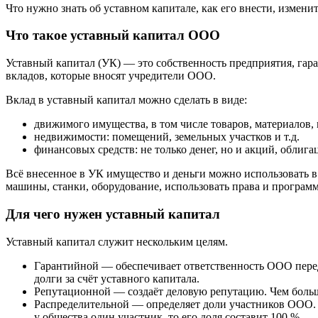
Что нужно знать об уставном капитале, как его внести, измени
Что такое уставный капитал ООО
Уставный капитал (УК) ― это собственность предприятия, гар
вкладов, которые вносят учредители ООО.
Вклад в уставный капитал можно сделать в виде:
движимого имущества, в том числе товаров, материалов,
недвижимости: помещений, земельных участков и т.д.
финансовых средств: не только денег, но и акций, облига
Всё внесенное в УК имущество и деньги можно использовать в 
машины, станки, оборудование, использовать права и програм
Для чего нужен уставный капитал
Уставный капитал служит нескольким целям.
Гарантийной ― обеспечивает ответственность ООО перед
долги за счёт уставного капитала.
Репутационной ― создаёт деловую репутацию. Чем больш
Распределительной ― определяет доли участников ООО.
у общества один участник, то его доля составит 100 %.