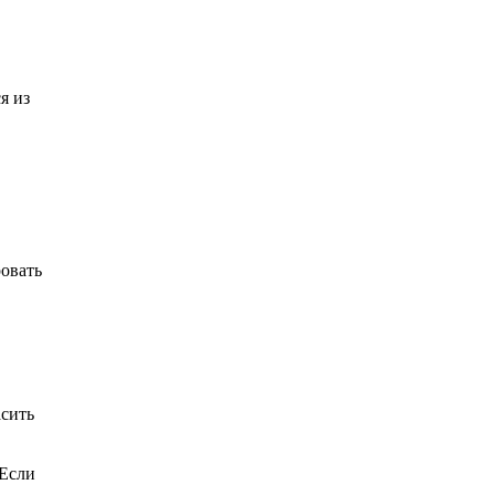
я из
ровать
асить
 Если