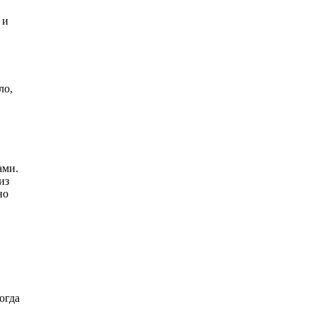
 и
ло,
ами.
из
но
огда