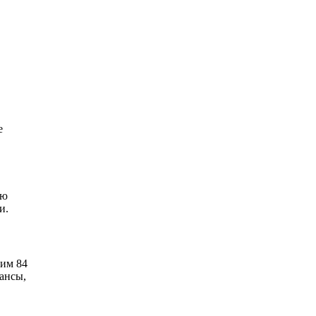
е
ую
и.
щим 84
юансы,