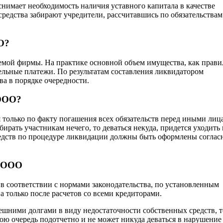
снимает необходимость наличия уставного капитала в качестве
редства забирают учредители, рассчитавшись по обязательствам
О?
уемой фирмы. На практике основной объем имущества, как прави
тельные платежи. По результатам составления ликвидатором
а в порядке очередности.
 ООО?
 только по факту погашения всех обязательств перед иными лиц
ирать участникам нечего, то деваться некуда, придется уходить 
средств по процедуре ликвидации должны быть оформлены соглас
и ООО
в соответствии с нормами законодательства, по установленным
 только после расчетов со всеми кредиторами.
ешними долгами в виду недостаточности собственных средств, т
ою очередь подотчетно и не может никуда деваться в нарушение