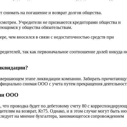
т снимать на погашение и возврат долгов общества.
дусмотрен. Учредители не признаются кредиторами общества и
еющимся у общества обязательствам.
ре, чем вносился в связи с недостаточностью средств при
редителей, так как первоначальное соотношение долей никуда н
ликвидации?
 завершающем этапе ликвидации компании. Забирать причитающ
официально снимая ООО с учета путем прекращения деятельност
ции ООО
, что проводка будет по дебетовому счету 80 с корреспондирую
ителям на возврат, Кт75. Однако, и в этом случае могут быть н
следует на мнение бухгалтера, занимающегося сопровождением