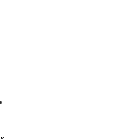
н.
ое