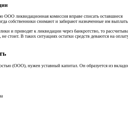
ции
ию ООО ликвидационная комиссия вправе списать оставшиеся
Тогда собственники снимают и забирают назначенные им выплаты
лики и приводят к ликвидации через банкротство, то рассчитыва
не стоит. В таких ситуациях остатки средств деваются на оплат
ть
остью (ООО), нужен уставный капитал. Он образуется из вкладо
ла