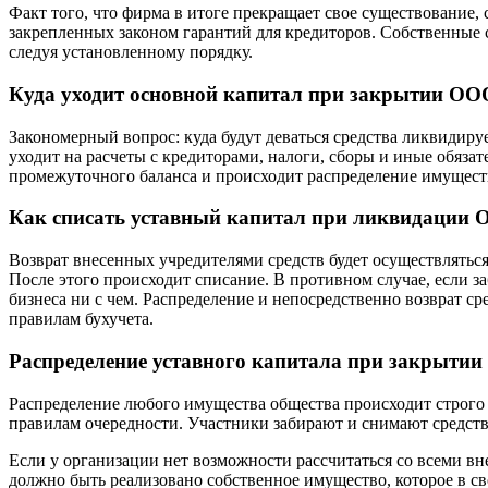
Факт того, что фирма в итоге прекращает свое существование, 
закрепленных законом гарантий для кредиторов. Собственные с
следуя установленному порядку.
Куда уходит основной капитал при закрытии ОО
Закономерный вопрос: куда будут деваться средства ликвидир
уходит на расчеты с кредиторами, налоги, сборы и иные обяза
промежуточного баланса и происходит распределение имуществ
Как списать уставный капитал при ликвидации
Возврат внесенных учредителями средств будет осуществляться
После этого происходит списание. В противном случае, если заб
бизнеса ни с чем. Распределение и непосредственно возврат 
правилам бухучета.
Распределение уставного капитала при закрыти
Распределение любого имущества общества происходит строго 
правилам очередности. Участники забирают и снимают средства
Если у организации нет возможности рассчитаться со всеми вн
должно быть реализовано собственное имущество, которое в св