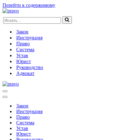
Перейти к содержимому
Искать...
Закон
Инструкция
Право
Система
Устав
Юрист
Руководство
Адвокат
Меню
навигации
Меню
навигации
Закон
Инструкция
Право
Система
Устав
Юрист
Руководство