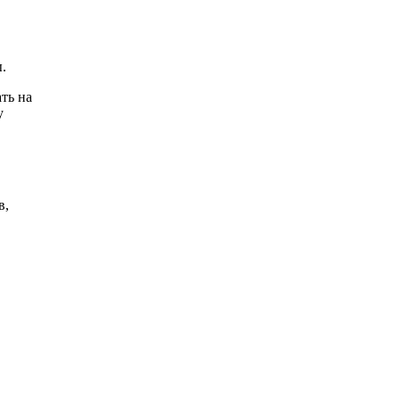
.
ть на
у
в,