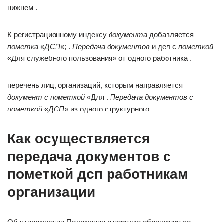
нижнем .
К регистрационному индексу
документа
добавляется
пометка
«
ДСП
«; .
Передача документов
и дел с
пометкой
«Для служебного пользования» от одного работника .
перечень лиц, организаций, которым направляется
документ с пометкой
«Для .
Передача документов с
пометкой
«
ДСП
» из одного структурного.
Как осуществляется
передача документов с
пометкой дсп работникам
организации
Об утверждении Положения о порядке обращения со