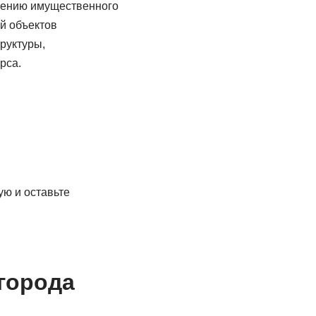
ечению имущественного
й объектов
руктуры,
рса.
ую и оставьте
города