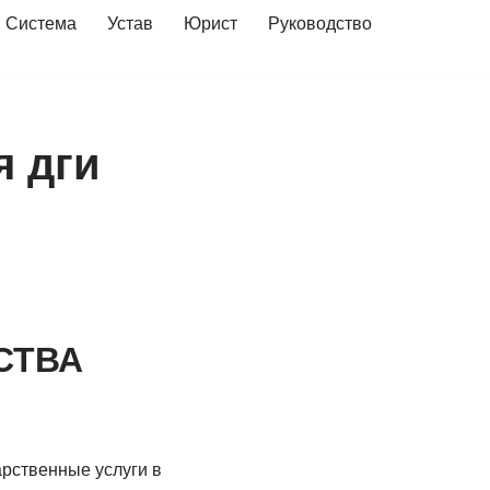
Система
Устав
Юрист
Руководство
я дги
СТВА
арственные услуги в