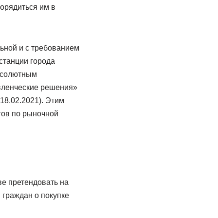
порядиться им в
ьной и с требованием
станции города
абсолютным
вленческие решения»
18.02.2021). Этим
гов по рыночной
е претендовать на
 граждан о покупке