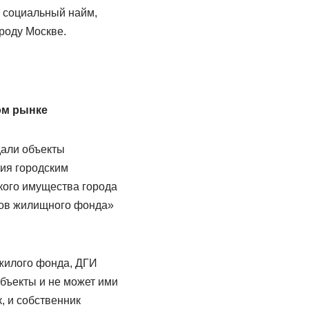
а социальный найм,
роду Москве.
ом рынке
дали объекты
ия городским
кого имущества города
тов жилищного фонда»
 жилого фонда, ДГИ
объекты и не может ими
, и собственник