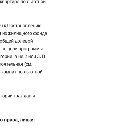
квартире по льготной
 6 к Постановлению
ия из жилищного фонда
 общей долевой
ы», цели программы
рии, а не 2 или 3. В
тоятельная (см.
 комнат по льготной
гории граждан и
о права, лишая