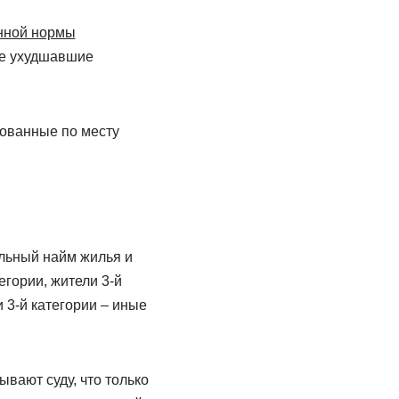
нной нормы
не ухудшавшие
рованные по месту
альный найм жилья и
егории, жители 3-й
и 3-й категории – иные
вают суду, что только