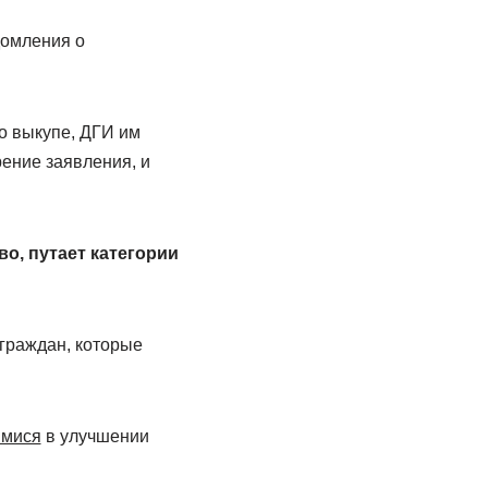
домления о
о выкупе, ДГИ им
рение заявления, и
о, путает категории
 граждан, которые
имися
в улучшении