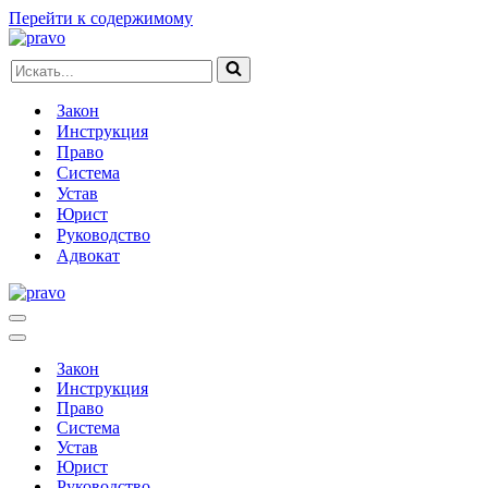
Перейти к содержимому
Искать...
Закон
Инструкция
Право
Система
Устав
Юрист
Руководство
Адвокат
Меню
навигации
Меню
навигации
Закон
Инструкция
Право
Система
Устав
Юрист
Руководство