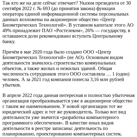
Так кто же на деле сейчас отвечает? Указом президента от 30
сентября 2022 г. № 693 (до принятия закона) функции
оператора единой информационной системы персональных
данных возложены на акционерное общество «Центр
Биометрических Технологий». В уставном капитале этого АО
49% принадлежит ПАО «Ростелеком», 26% — государству, в
оставшиеся доли рекомендовано вступить Центральному
банку.
Причём в мае 2020 года было создано ООО «Центр
Биометрических Технологий» (не АО). Основным видом
деятельности значилось строительство коммунальных
объектов, а также жилых и нежилых зданий. Общая
численность сотрудников этого ООО составляла … 1 (один)
человек. А за 2021 год компания понесла 3,16 млн рублей
убытков.
В апреле 2022 года данная интересная и полностью убыточная
организация преобразовывается уже в акционерное общество
с таким же наименованием. У новой организации тот же
юридический адрес и тот же руководитель. Только вот вид
деятельности уже значится «разработка компьютерного
программного обеспечения». В качестве иных видов
деятельности в реестре записаны: деятельность по
планированию, проектированию компьютерных систем,