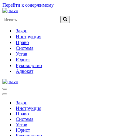
Перейти к содержимому
Искать...
Закон
Инструкция
Право
Система
Устав
Юрист
Руководство
Адвокат
Меню
навигации
Меню
навигации
Закон
Инструкция
Право
Система
Устав
Юрист
Руководство