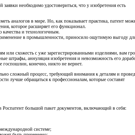
й заявки необходимо удостовериться, что у изобретения есть
еть аналогов в мире. Но, как показывает практика, патент мож
ния, которое расширяет его функционал.
о качества и технологичным.
 применение в промышленности, приносило ощутимую выгоду дл
иям или схожесть с уже зарегистрированными изделиями, вам гро
ные штрафы, аннуляция изобретения и невозможность его дораб
 госпошлин, конечно, никто не вернет.
ольно сложный процесс, требующий внимания к деталям и прове
сти лучше обращаться к профессионалам, которые составят
в Роспатент большой пакет документов, включающий в себя:
 международной системе;
 может быть применено;