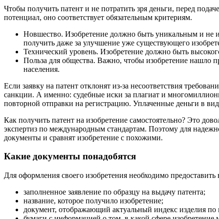
Чтобы получить патент и не потратить зря деньги, перед подаче
потенциал, оно соответствует обязательным критериям.
Новшество. Изобретение должно быть уникальным и не им
получить даже за улучшение уже существующего изобрете
Технический уровень. Изобретение должно быть высоког
Польза для общества. Важно, чтобы изобретение нашло
населения.
Если заявку на патент отклонят из-за несоответствия требован
санкции. А именно: судебные иски за плагиат и многомиллион
повторной отправки на регистрацию. Уплаченные деньги в виде
Как получить патент на изобретение самостоятельно? Это дов
экспертиз по международным стандартам. Поэтому для надежно
документы и сравнят изобретение с похожими.
Какие документы понадобятся
Для оформления своего изобретения необходимо предоставить 
заполненное заявление по образцу на выдачу патента;
название, которое получило изобретение;
документ, отображающий актуальный индекс изделия по
бумаги с информацией о том, в какой сфере изобретение