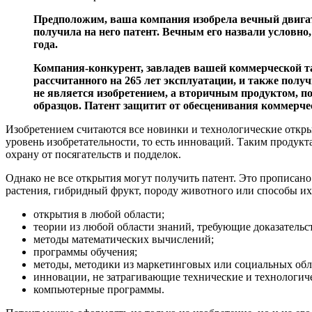
Предположим, ваша компания изобрела вечный двигате
получила на него патент. Вечным его назвали условно,
года.
Компания-конкурент, завладев вашей
коммерческой т
рассчитанного на 265 лет эксплуатации, и также получ
не является изобретением, а вторичным продуктом, п
образцов. Патент защитит от обесценивания коммерчес
Изобретением считаются все новинки и технологические откр
уровень изобретательности, то есть инноваций. Таким продук
охрану от посягательств и подделок.
Однако не все открытия могут получить патент. Это прописано
растения, гибридный фрукт, породу животного или способы их 
открытия в любой области;
теории из любой области знаний, требующие доказательс
методы математических вычислений;
программы обучения;
методы, методики из маркетинговых или социальных обл
инновации, не затрагивающие технические и технологич
компьютерные программы.