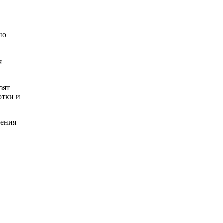
но
я
зят
отки и
дения