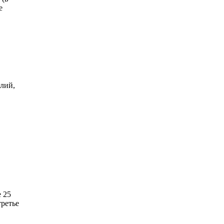
е
лий,
 25
третье