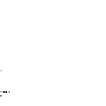
ие
ство о
ш