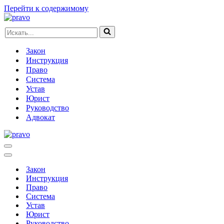
Перейти к содержимому
Искать...
Закон
Инструкция
Право
Система
Устав
Юрист
Руководство
Адвокат
Меню
навигации
Меню
навигации
Закон
Инструкция
Право
Система
Устав
Юрист
Руководство