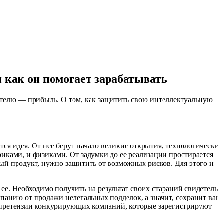
и как он помогает зарабатывать
ателю — прибыль. О том, как защитить свою интеллектуальную
я идея. От нее берут начало великие открытия, технологическ
иками, и физиками. От задумки до ее реализации простирается
ный продукт, нужно защитить от возможных рисков. Для этого и
ее. Необходимо получить на результат своих стараний свидетель
панию от продажи нелегальных подделок, а значит, сохранит ва
ь претензии конкурирующих компаний, которые зарегистрируют