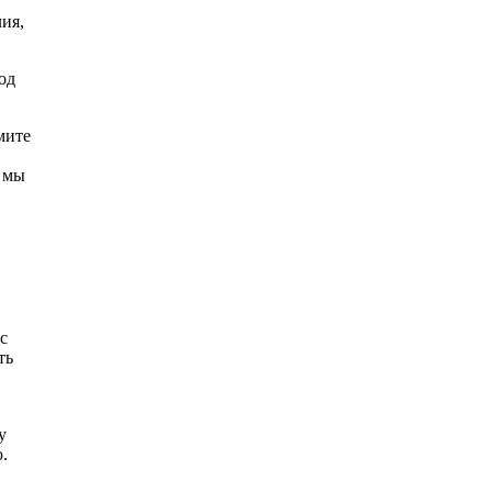
лия,
од
мите
и мы
с
ть
у
.