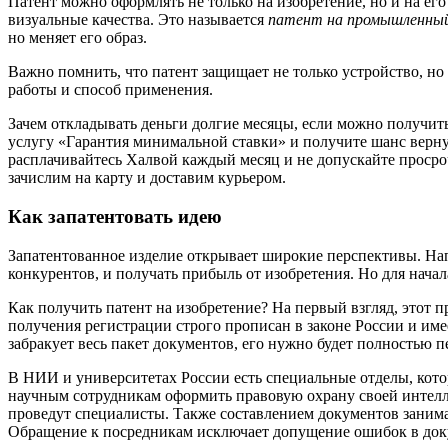
Патент можно оформлять не только на изобретение, но и на ег
визуальные качества. Это называется
патент на промышленный
но меняет его образ.
Важно помнить, что патент защищает не только устройство, но 
работы и способ применения.
Зачем откладывать деньги долгие месяцы, если можно получит
услугу «Гарантия минимальной ставки» и получите шанс верну
расплачивайтесь Халвой каждый месяц и не допускайте просроч
зачислим на карту и доставим курьером.
Как запатентовать идею
Запатентованное изделие открывает широкие перспективы. Нап
конкурентов, и получать прибыль от изобретения. Но для нача
Как получить патент на изобретение? На первый взгляд, этот
получения регистрации строго прописан в законе России и име
забракует весь пакет документов, его нужно будет полностью п
В НИИ и университетах России есть специальные отделы, котор
научным сотрудникам оформить правовую охрану своей интелл
проведут специалисты. Также составлением документов занима
Обращение к посредникам исключает допущение ошибок в доку