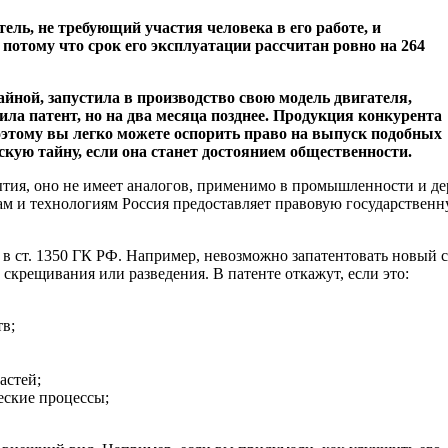
ль, не требующий участия человека в его работе, и
 потому что срок его эксплуатации рассчитан ровно на 264
айной
, запустила в производство свою модель двигателя,
ила патент, но на два месяца позднее. Продукция конкурента
оэтому вы легко можете оспорить право на выпуск подобных
кую тайну, если она станет достоянием общественности.
ытия, оно не имеет аналогов, применимо в промышленности и д
там и технологиям Россия предоставляет правовую государствен
 в ст. 1350 ГК РФ. Например, невозможно запатентовать новый 
скрещивания или разведения. В патенте откажут, если это:
тв;
астей;
еские процессы;