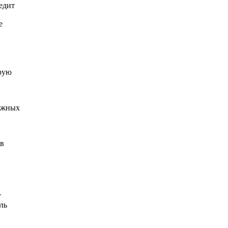
едит
е
орую
можных
ив
т
ль