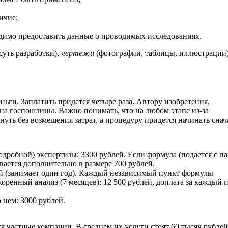
ичие;
одимо предоставить данные о проводимых исследованиях.
уть разработки),
чертежи
(фотографии, таблицы, иллюстрации)
ньги. Заплатить придется четыре раза. Автору изобретения,
на госпошлины. Важно понимать, что на любом этапе из-за
уть без возмещения затрат, а процедуру придется начинать снач
дробной) экспертизы: 3300 рублей. Если формула (подается с п
ается дополнительно в размере 700 рублей.
й (занимает один год). Каждый независимый пункт формулы
коренный анализ (7 месяцев): 12 500 рублей, доплата за каждый 
нем: 3000 рублей.
частные компании. В среднем их услуги стоят 60 тысяч рублей