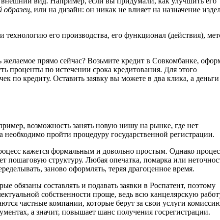
о внешний вид. Например, если вы придумали, как улучшить его
 образец
, или на дизайн: он никак не влияет на назначение изде
и технологию его производства, его функционал (действия), мет
ь желаемое прямо сейчас? Возьмите кредит в Совкомбанке, офор
ть проценты по истечении срока кредитования. Для этого
ек по кредиту. Оставить заявку вы можете в два клика, а деньг
ример, возможность занять новую нишу на рынке, где нет
ла необходимо пройти процедуру государственной регистрации.
 процесс кажется формальным и довольно простым. Однако процес
ет пошаговую структуру. Любая опечатка, помарка или неточнос
еределывать, заново оформлять, теряя драгоценное время.
ые обязаны составлять и подавать заявки в Роспатент, поэтому
ектуальной собственности проще, ведь всю канцелярскую работ
ются частные компании, которые берут за свои услуги комиссию
ментах, а значит, повышает шанс получения госрегистрации.