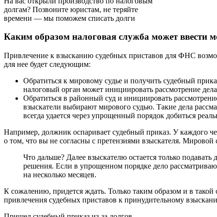
На вас открыли производство по налоговым
долгам? Позвоните юристам, не теряйте
времени — мы поможем списать долги
Каким образом налоговая служба может ввести м
Привлечение к взысканию судебных приставов для ФНС возмо
для нее будет следующим:
Обратиться к мировому судье и получить судебный приказ
налоговый орган может инициировать рассмотрение дела
Обратиться в районный суд и инициировать рассмотрение 
взыскатели выбирают мирового судью. Такие дела рассмат
всегда удается через упрощенный порядок добиться реаль
Например, должник оспаривает судебный приказ. У каждого чел
о том, что вы не согласны с претензиями взыскателя. Мировой 
Что дальше? Далее взыскателю остается только подавать
решения. Если в упрощенном порядке дело рассматривают 
на несколько месяцев.
К сожалению, придется ждать. Только таким образом и в такой
привлечения судебных приставов к принудительному взыскан
Пришел судебный приказ из-за долгов