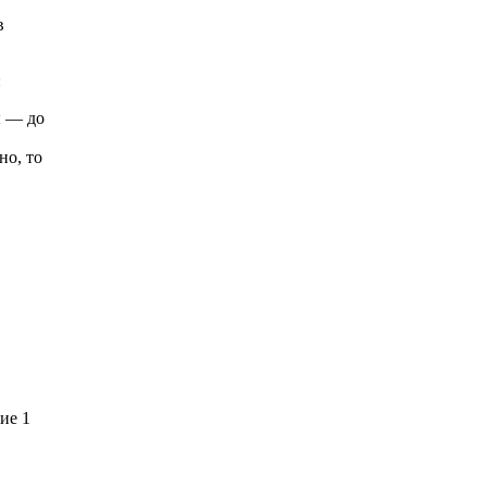
в
:
ы — до
но, то
ие 1