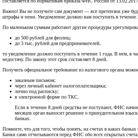
составляется по нормативам приказа ФНС России от 13.02.201
Важно! Вы не получите сам документ — все претензии уже буду
штрафы и пени. Уведомление должно вам поступить в течение 
По маленьким суммам работают другие процедуры урегулирова
до 500 рублей для физлиц;
до 3 тыс. рублей для предпринимателей,
то уведомление должно поступить в течение 1 года. В нем, в ч
недостачу. По закону этот срок составляет 8 дней.
Получить официальное требование из налогового органа можн
заказным письмом;
через личный кабинет налогоплательщика;
лично под расписку;
в электронной форме по ТКС.
Если в течение 8 дней средства не поступают, ФНС начи
месяцев орган выносит решение о принудительном взыска
банках.
Помните, что для того, чтобы понять, на счетах в каких банка
Банки сами отчитываются перед ФНС обо всех открытых счета