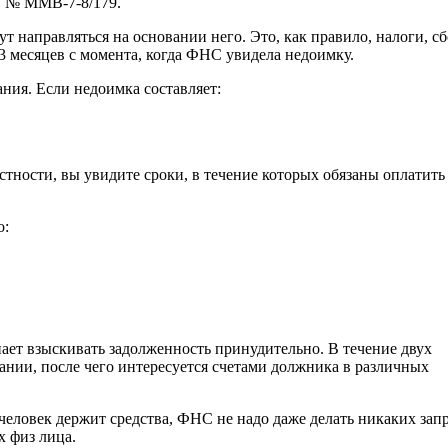
7 № ММВ-7-8/179.
т направляться на основании него. Это, как правило, налоги, с
3 месяцев с момента, когда ФНС увидела недоимку.
ния. Если недоимка составляет:
астности, вы увидите сроки, в течение которых обязаны оплатить
о:
нает взыскивать задолженность принудительно. В течение двух
нии, после чего интересуется счетами должника в различных
х человек держит средства, ФНС не надо даже делать никаких зап
х физ лица.