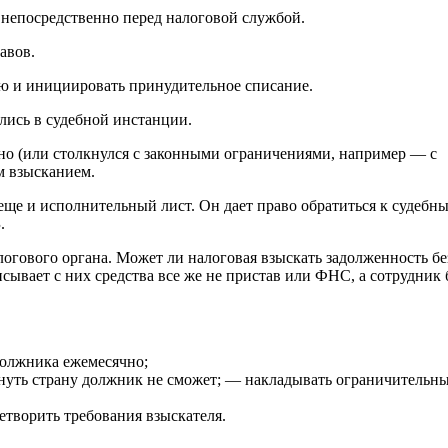
 непосредственно перед налоговой службой.
авов.
ую и инициировать принудительное списание.
лись в судебной инстанции.
ьно (или столкнулся с законными ограничениями, например — с
м взысканием.
еще и исполнительный лист. Он дает право обратиться к судебн
.
огового органа. Может ли налоговая взыскать задолженность бе
сывает с них средства все же не пристав или ФНС, а сотрудник 
должника ежемесячно;
инуть страну должник не сможет; — накладывать ограничительн
творить требования взыскателя.