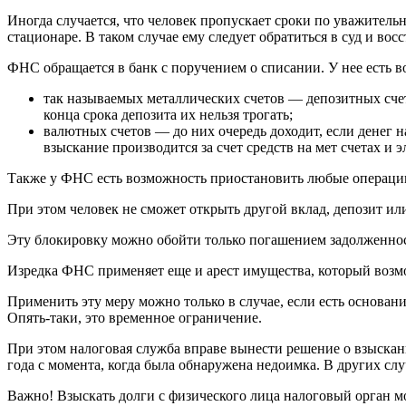
Иногда случается, что человек пропускает сроки по уважител
стационаре. В таком случае ему следует обратиться в суд и во
ФНС обращается в банк с поручением о списании. У нее есть в
так называемых металлических счетов — депозитных сче
конца срока депозита их нельзя трогать;
валютных счетов — до них очередь доходит, если денег н
взыскание производится за счет средств на мет счетах и 
Также у ФНС есть возможность приостановить любые операции
При этом человек не сможет открыть другой вклад, депозит или
Эту блокировку можно обойти только погашением задолженнос
Изредка ФНС применяет еще и арест имущества, который возмо
Применить эту меру можно только в случае, если есть основани
Опять-таки, это временное ограничение.
При этом налоговая служба вправе вынести решение о взыскани
года с момента, когда была обнаружена недоимка. В других сл
Важно! Взыскать долги с физического лица налоговый орган м