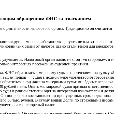
едующим обращениям ФНС за взысканием
 о деятельности налогового органа. Традиционно он считается
дят вокруг — многие работают «вчерную», не платят налоги от
 чиновничьих семей от налогов давно стали темой для анекдотов
 улучшается. Налоговый орган давно не стоит «в сторонке», и н
олько интересных пассажей из судебной практики.
ка. ФНС обратилась к мировому судье с претензиями на сумму 4
ыл выдан приказ — судья в полной мере удовлетворил требования
 обратиться в суд даже за мизерными суммами. Здесь с человека
0 рублей пени. Опять же, мировой судья признал ответственнос
о суды в равной степени бдят за интересами взыскателей и долж
. Он попросил о восстановлении пропущенных сроков для подач
его 30 тыс. рублей. В сумму вошли долги по страховым взносам
ущество и транспортный налог.
о требований. Он сослался на комментарий Конституционного Су