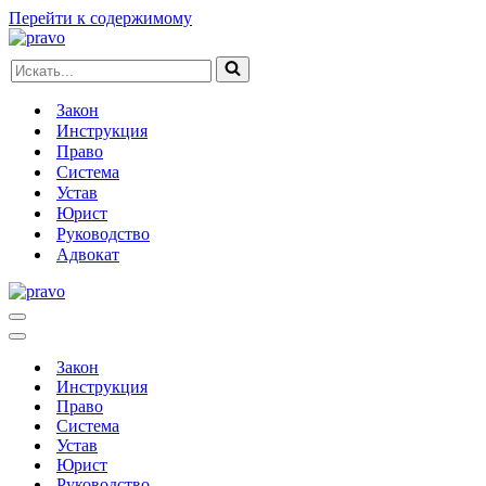
Перейти к содержимому
Искать...
Закон
Инструкция
Право
Система
Устав
Юрист
Руководство
Адвокат
Меню
навигации
Меню
навигации
Закон
Инструкция
Право
Система
Устав
Юрист
Руководство