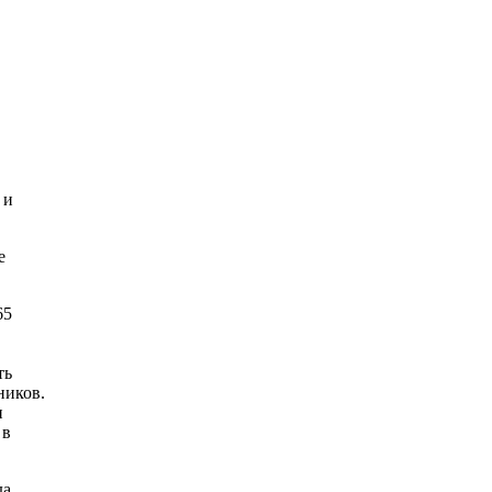
 и
е
65
ть
ников.
и
 в
да