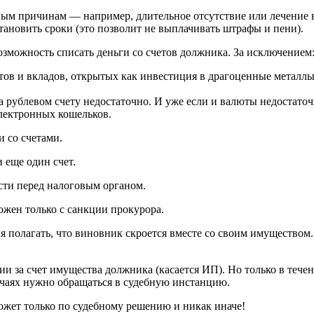
ьным причинам — например, длительное отсутствие или лечение 
сстановить сроки (это позволит не выплачивать штрафы и пени).
озможность списать деньги со счетов должника. За исключением
тов и вкладов, открытых как инвестиция в драгоценные металл
а рублевом счету недостаточно. И уже если и валюты недостаточ
электронных кошельков.
 со счетами.
 еще один счет.
ти перед налоговым органом.
жен только c санкции прокурора.
я полагать, что виновник скроется вместе со своим имуществом.
и за счет имущества должника (касается ИП). Но только в течен
учаях нужно обращаться в судебную инстанцию.
ожет только по судебному решению и никак иначе!