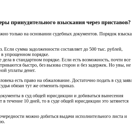
еры принудительного взыскания через приставов?
жно только на основании судебных документов. Порядок взыск
. Если сумма задолженности составляет до 500 тыс. рублей,
 в упрощенном порядке.
дела в стандартном порядке. Если есть возможность, почти все
риваются быстро, без вызова сторон и без задержек. Но увы, не
ной уплаты денег.
овека есть право на обжалование. Достаточно подать в суд заяв
судья обязан тут же отменить приказ.
 документы в суд общей юрисдикции и добиваться вынесения
в течение 10 дней, то в суде общей юрисдикции это затянется
 очередности можно добиться выдачи исполнительного листа и
ию.