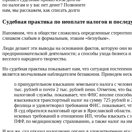
по налогам и у вас нет денег? Позвоните
нам, мы расскажем, как списать долги
Судебная практика по неоплате налогов и посл
Напомним, что в обществе сложились определенные стереотипы
слишком слабым и формальным, этаким «беззубым».
Люди делают эти выводы на основании фактов, которую они ви
предпринимательской деятельности; а способы ухода бизнеса и
веселого народного творчества.
Но судебная практика показывает нам, что ситуация постепенно
является молчаливым наблюдателем беззакония. Приведем неск
о принудительном взыскании земельного налога с челове
тыс. рублей и почти 2 тыс. рублей пени. Отметим, что б
налоговой службы. показывает, что ФНС вполне способна
взыскивался транспортный налог на сумму 725 рублей и 2
физлица и удовлетворил требования ФНС. показывает, чт
В суд обратился налоговый орган в Ярославской области
исковых требований в отношении ИП, чтобы взыскать с н
ПФР, по медицинскому страхованию, а также налог на им
И все же, суд отказал налоговому органу в удовлетворении ег