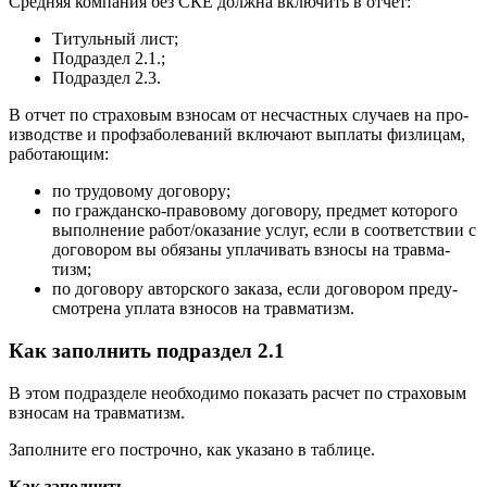
Средняя компания без СКЕ должна включить в отчет:
Титульный лист;
Подраздел 2.1.;
Подраздел 2.3.
В отчет по страховым взносам от несчаст­ных слу­ча­ев на про­
из­вод­стве и про­ф­за­бо­ле­ва­ний включают выплаты физ­ли­цам,
ра­бо­та­ю­щим:
по тру­до­во­му до­го­во­ру;
по граж­дан­ско-пра­во­во­му до­го­во­ру, пред­ме­т ко­то­ро­го
вы­пол­не­ние работ/ока­за­ние услуг, если в со­от­вет­ствии с
до­го­во­ром вы обя­заны упла­чи­вать взно­сы на трав­ма­
тизм;
по до­го­во­ру ав­тор­ско­го за­ка­за, если до­го­во­ром преду­
смот­ре­на упла­та взносов на трав­ма­тизм.
Как заполнить подраздел 2.1
В этом подразделе необходимо показать расчет по страховым
взносам на травматизм.
Заполните его построчно, как указано в таблице.
Как заполнить