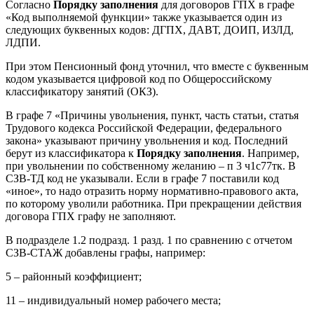
Согласно
Порядку заполнения
для договоров ГПХ в графе
«Код выполняемой функции» также указывается один из
следующих буквенных кодов: ДГПХ, ДАВТ, ДОИП, ИЗЛД,
ЛДПИ.
При этом Пенсионный фонд уточнил, что вместе с буквенным
кодом указывается цифровой код по Общероссийскому
классификатору занятий (ОКЗ).
В графе 7 «Причины увольнения, пункт, часть статьи, статья
Трудового кодекса Российской Федерации, федерального
закона» указывают причину увольнения и код. Последний
берут из классификатора к
Порядку заполнения
. Например,
при увольнении по собственному желанию – п 3 ч1с77тк. В
СЗВ-ТД код не указывали. Если в графе 7 поставили код
«иное», то надо отразить норму нормативно-правового акта,
по которому уволили работника. При прекращении действия
договора ГПХ графу не заполняют.
В подразделе 1.2 подразд. 1 разд. 1 по сравнению с отчетом
СЗВ-СТАЖ добавлены графы, например:
5 – районный коэффициент;
11 – индивидуальный номер рабочего места;