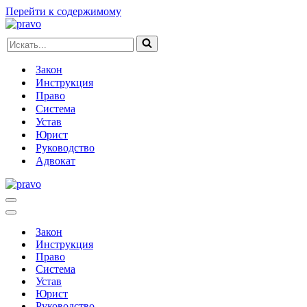
Перейти к содержимому
Искать...
Закон
Инструкция
Право
Система
Устав
Юрист
Руководство
Адвокат
Меню
навигации
Меню
навигации
Закон
Инструкция
Право
Система
Устав
Юрист
Руководство