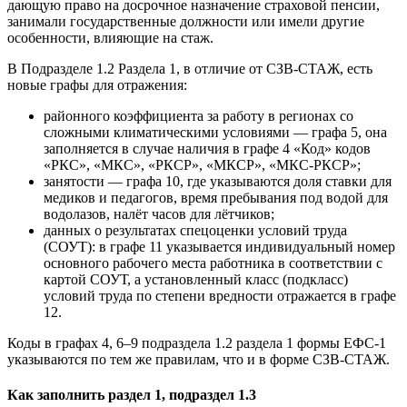
дающую право на досрочное назначение страховой пенсии,
занимали государственные должности или имели другие
особенности, влияющие на стаж.
В Подразделе 1.2 Раздела 1, в отличие от СЗВ-СТАЖ, есть
новые графы для отражения:
районного коэффициента за работу в регионах со
сложными климатическими условиями — графа 5, она
заполняется в случае наличия в графе 4 «Код» кодов
«РКС», «МКС», «РКСР», «МКСР», «МКС-РКСР»;
занятости — графа 10, где указываются доля ставки для
медиков и педагогов, время пребывания под водой для
водолазов, налёт часов для лётчиков;
данных о результатах спецоценки условий труда
(СОУТ): в графе 11 указывается индивидуальный номер
основного рабочего места работника в соответствии с
картой СОУТ, а установленный класс (подкласс)
условий труда по степени вредности отражается в графе
12.
Коды в графах 4, 6–9 подраздела 1.2 раздела 1 формы ЕФС-1
указываются по тем же правилам, что и в форме СЗВ-СТАЖ.
Как заполнить раздел 1, подраздел 1.3