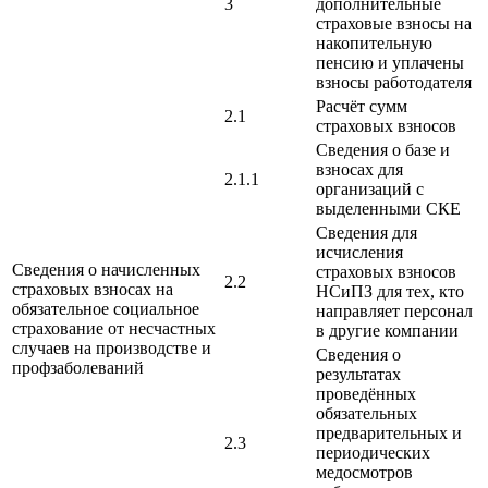
3
дополнительные
страховые взносы на
накопительную
пенсию и уплачены
взносы работодателя
Расчёт сумм
2.1
страховых взносов
Сведения о базе и
взносах для
2.1.1
организаций с
выделенными СКЕ
Сведения для
исчисления
Сведения о начисленных
страховых взносов
2.2
страховых взносах на
НСиПЗ для тех, кто
обязательное социальное
направляет персонал
страхование от несчастных
в другие компании
случаев на производстве и
Сведения о
профзаболеваний
результатах
проведённых
обязательных
предварительных и
2.3
периодических
медосмотров