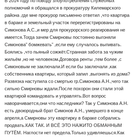
В 2014 году по поводу злоупотребления служебных
полномочий я обращался в прокуратуру Килемарского
района ,где мне прокурор письменно ответил ,что квартира
в бараке и земельный участок перерегистрированы на
Симонова А.С.,и мер для прокурорского реагирования не
имеется.Тогда зачем Смирновы постоянно выгоняли
Симонова" бомжевать" ,если ему случалось выпивать.
Боялись ,что пьяный сожжёт.Странная забота за чужим
жильём ,но не человеком.Договора ренты ,тем более ,с
Симоновым не заключали.И если бы заключали ,как
собственника квартиры, который запил ,выгонять из дома?
Развязка наступила со смертью гр.Симонова А.Н.,чего так
сильно Смирновы ждали.После похорон они стали этой
квартирой командовать и управлять.Вот вопрос
наворачивается,они что наследники? Так у Симонова А.Н.
есть двоюродный брат Симонов А.Н., умершего в конце
апреля,а Смирновы эту квартирку в бараке собрались
продвать.КАК ТАК. И ВСЁ ЭТО НАЖИТО ОБМАННЫМ
ПУТЁМ. Наглости нет предела.Только удивляешься.Как