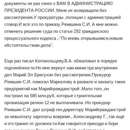
документы не раз гонял к ВАМ В АДМИНИСТРАЦИЮ
ПРЕЗИДЕНТА РОССИИ. Мене их возвращали без
рассмотрения.У прокуратуры ,полиции с администрацией
сговор.И всё это по приказу Рюмшина С.И. А мне можно
отменить решение суда по статье 292 гражданского
процессуального кодекса ,-"По вновь открывшимся,новым
обстоятельствам дела".
Еще раз писал Колокольцеву.В.А. обжаловал в порядке
подчинённости.Но мне вернул зам.министра внутренних
дел Марий Эл Братухин без рассмотрения.Прокурор
Рюмшин С.И. помогал Маркелову в развале и захвату таких
предприятий как Марийгражданстрой .Мало того ,он
построил на 585 млн.руб. которые строительная
организация регион 12 не выплачивала .Но прокурор
Рюмшин С.И. дал штраф ген.директору Марийгражданстрой
за невыплату зарплаты вовремя , Александрову Г. ,так ещё
и отстранил от должности.Как говорится приходи и бери