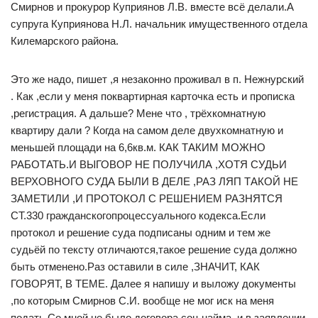
Смирнов и прокурор Куприянов Л.В. вместе всё делали.А
супруга Куприянова Н.Л. начальник имущественного отдела
Килемарского района.
Это же надо, пишет ,я незаконно проживал в п. Нежнурский
. Как ,если у меня поквартирная карточка есть и прописка
,регистрация. А дальше? Мене что , трёхкомнатную
квартиру дали ? Когда на самом деле двухкомнатную и
меньшей площади на 6,6кв.м. КАК ТАКИМ МОЖНО
РАБОТАТЬ.И ВЫГОВОР НЕ ПОЛУЧИЛА ,ХОТЯ СУДЬИ
ВЕРХОВНОГО СУДА БЫЛИ В ДЕЛЕ ,РАЗ ЛЯП ТАКОЙ НЕ
ЗАМЕТИЛИ ,И ПРОТОКОЛ С РЕШЕНИЕМ РАЗНЯТСЯ
СТ.330 гражданскогопроцессуального кодекса.Если
протокол и решение суда подписаны одним и тем же
судьёй по тексту отличаются,такое решение суда должно
быть отменено.Раз оставили в силе ,ЗНАЧИТ, КАК
ГОВОРЯТ, В ТЕМЕ. Далее я напишу и выложу документы
,по которым Смирнов С.И. вообще не мог иск на меня
подать.Со мной не было договора соц.найма ,и в заявлении