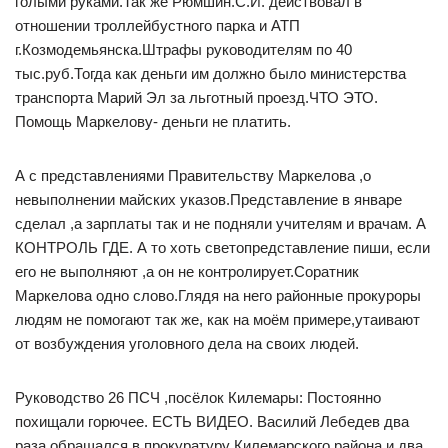
голыми руками.Так же Рюмшин.С.И. действовал в
отношении троллейбустного парка и АТП
г.Козмодемьянска.Штрафы руководителям по 40
тыс.руб.Тогда как деньги им должно было министерства
транспорта Марий Эл за льготный проезд.ЧТО ЭТО.
Помощь Маркелову- деньги не платить.
А с представлениями Правительству Маркелова ,о
невыполнении майских указов.Представление в январе
сделал ,а зарплаты так и не подняли учителям и врачам. А
КОНТРОЛЬ ГДЕ. А то хоть светопредставление пиши, если
его не выполняют ,а он не контролирует.Соратник
Маркелова одно слово.Глядя на него районные прокуроры
людям не помогают так же, как на моём примере,утаивают
от возбуждения уголовного дела на своих людей.
Руководство 26 ПСЧ ,посёлок Килемары: Постоянно
похищали горючее. ЕСТЬ ВИДЕО. Василий Лебедев два
раза обращался в прокуратуру Килемарского района,и два