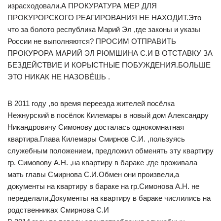
израсходовали.А ПРОКУРАТУРА МЕР ДЛЯ
ПРОКУРОРСКОГО РЕАГИРОВАНИЯ НЕ НАХОДИТ.Это
что за болото республика Марий Эл ,где законы и указы
России не выполняются? ПРОСИМ ОТПРАВИТЬ
ПРОКУРОРА МАРИЙ ЭЛ РЮМШИНА С.И В ОТСТАВКУ ЗА
БЕЗДЕЙСТВИЕ И КОРЫСТНЫЕ ПОБУЖДЕНИЯ.БОЛЬШЕ
ЭТО НИКАК НЕ НАЗОВЁШЬ .
В 2011 году ,во время переезда жителей посёлка
Нежнурский в посёлок Килемары в новый дом Александру
Никандровичу Симонову досталась однокомнатная
квартира.Глава Килемары Смирнов С.И. ,пользуясь
служебным положением, предложил обменять эту квартиру
гр. Симовову А.Н. ,на квартиру в бараке ,где проживала
мать главы Смирнова С.И.Обмен они произвели,а
документы на квартиру в бараке на гр.Симонова А.Н. не
переделали.Документы на квартиру в бараке числились на
родственниках Смирнова С.И