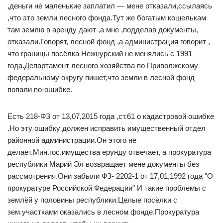
,деньги не маленькие заплатил — мене отказали,ссылаясь
,что это земли лесного фонда.Тут же богатым кошелькам
там землю в аренду дают ,а мне ,подделав документы,
отказали.Говорят, лесной фонд ,а администрация говорит ,
что границы посёлка Нежнурский не менялись с 1991
года.Департамент лесного хозяйства по Приволжскому
федеральному округу пишет,что земли в лесной фонд
попали по-ошибке.
Есть 218-ФЗ от 13,07,2015 года ,ст.61 о кадастровой ошибке
.Но эту ошибку должен исправить имущественный отдел
районной администрации.Он этого не
делает.Мин.гос.имущества ерунду отвечает, а прокуратура
республики Марий Эл возвращает мене документы без
рассмотрения.Они забыли ФЗ- 2202-1 от 17,01,1992 года "О
прокуратуре Российской Федерации" И такие проблемы с
землёй у половины республики.Целые посёлки с
зем.участками оказались в лесном фонде.Прокуратура