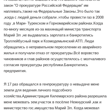
закон "О прокуратуре Российской Федерации" им
наплевать,также на Федеральные Законы.Это было так
,когда с людей деньги собрали ,чтобы провести газ в 2008
году ,в Мари- Турекском и Горномарийском районах.Когда
по-многу месяцев из-за махинаций министра транспорта
Марий Эл ,не выдавалась зарплата и банкротились
Троллейбусный парк и Козмодемьянский АТП. Люди
обращались о неправильном переселении из аварийного
жилья и получали отказ от прокуратуры.Всё воровство
чиновников и глав районов осуществлялось с молчаливого
согласия прокуратуры республики.Банкротились
предприятия.
Я 17 раз обращался в генпрокуратуру о невыдаче мене
земли для ведения личного подсобного
хозяйства.Администрация Килемарского района разрешила
мене межевать зем.участок в посёлке Нежнурский ,как и
министерство гос.имущества Марий Эл. Когда межевал