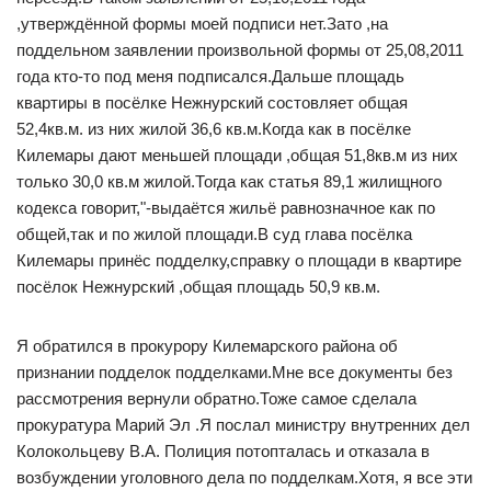
,утверждённой формы моей подписи нет.Зато ,на
поддельном заявлении произвольной формы от 25,08,2011
года кто-то под меня подписался.Дальше площадь
квартиры в посёлке Нежнурский состовляет общая
52,4кв.м. из них жилой 36,6 кв.м.Когда как в посёлке
Килемары дают меньшей площади ,общая 51,8кв.м из них
только 30,0 кв.м жилой.Тогда как статья 89,1 жилищного
кодекса говорит,"-выдаётся жильё равнозначное как по
общей,так и по жилой площади.В суд глава посёлка
Килемары принёс подделку,справку о площади в квартире
посёлок Нежнурский ,общая площадь 50,9 кв.м.
Я обратился в прокурору Килемарского района об
признании подделок подделками.Мне все документы без
рассмотрения вернули обратно.Тоже самое сделала
прокуратура Марий Эл .Я послал министру внутренних дел
Колокольцеву В.А. Полиция потопталась и отказала в
возбуждении уголовного дела по подделкам.Хотя, я все эти