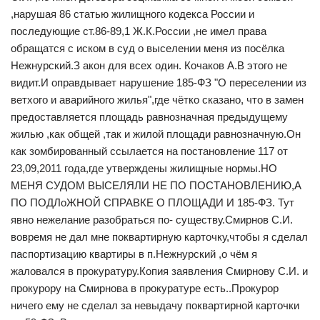
,нарушая 86 статью жилищного кодекса России и
последующие ст.86-89,1 Ж.К.России ,не имел права
обращатся с иском в суд о выселении меня из посёлка
Нежнурский.З акон для всех один. Кочаков А.В этого не
видит.И оправдывает нарушение 185-ФЗ "О переселении из
ветхого и аварийного жилья",где чётко сказано, что в замен
предоставляется площадь равнозначная предыдущему
жилью ,как общей ,так и жилой площади равнозначную.Он
как зомбированный ссылается на постановление 117 от
23,09,2011 года,где утверждены жилищные нормы.НО
МЕНЯ СУДОМ ВЫСЕЛЯЛИ НЕ ПО ПОСТАНОВЛЕНИЮ,А
ПО ПОДЛоЖНОЙ СПРАВКЕ О ПЛОЩАДИ И 185-ФЗ. Тут
явно нежелание разобраться по- существу.Смирнов С.И.
вовремя не дал мне поквартирную карточку,чтобы я сделал
паспортизацию квартиры в п.Нежнурский ,о чём я
жаловался в прокуратуру.Копия заявления Смирнову С.И. и
прокурору на Смирнова в прокуратуре есть..Прокурор
ничего ему не сделал за невыдачу поквартирной карточки