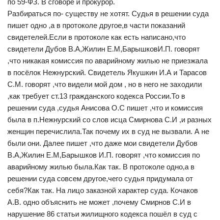
по 59-ФЗ. В сговоре и прокурор.
Разбираться по- существу не хотят. Судья в решении суда
пишет одно ,а в протоколе другое,в части показаний
свидетелей.Если в протоколе как есть написано,что
свидетели Дубов В.А,Жилин Е.М,БарышковИ.П. говорят
,что никакая комиссия по аварийному жилью не приезжала
в посёлок Нежнурский. Свидетель Якушкин И.А и Тарасов
С.М. говорят ,что видели мой дом , но в него не заходили
,как требует ст.13 гражданского кодекса России.То в
решении суда ,судья Анисова О.С пишет ,что и комиссия
была в п.Нежнурский со слов исца Смирнова С.И ,и разных
женщин перечислила.Так почему их в суд не вызвали. А не
были они. Далее пишет ,что даже мои свидетели Дубов
В.А,Жилин Е.М,Барышков И.П. говорят ,что комиссия по
аварийному жилью была.Как так. В протоколе одно,а в
решении суда совсем другое,чего судья придумала от
себя?Как так. На лицо заказной характер суда. Кочаков
А.В. одно объяснить не может ,почему Смирнов С.И в
нарушение 86 статьи жилищного кодекса пошёл в суд с