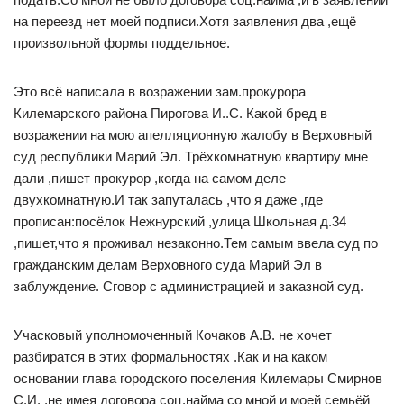
на переезд нет моей подписи.Хотя заявления два ,ещё
произвольной формы поддельное.
Это всё написала в возражении зам.прокурора
Килемарского района Пирогова И..С. Какой бред в
возражении на мою апелляционную жалобу в Верховный
суд республики Марий Эл. Трёхкомнатную квартиру мне
дали ,пишет прокурор ,когда на самом деле
двухкомнатную.И так запуталась ,что я даже ,где
прописан:посёлок Нежнурский ,улица Школьная д.34
,пишет,что я проживал незаконно.Тем самым ввела суд по
гражданским делам Верховного суда Марий Эл в
заблуждение. Сговор с администрацией и заказной суд.
Учасковый уполномоченный Кочаков А.В. не хочет
разбиратся в этих формальностях .Как и на каком
основании глава городского поселения Килемары Смирнов
С.И. ,не имея договора соц.найма со мной и моей семьёй