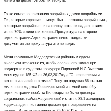
ничего не делает .чтобы их вернуть.
То же самое по признанию аварийных домов аварийными.
Те , которые хорошие — могут быть признаны аварийными ,
а которые аварийные , и на голову потолок падает- ставят
износ 70% и живи как хочешь.Прокуратура на стороне
администрации.Администрация пишет подделки
документов ,но прокуратура это не видит.
Меня карманным Медведевским районным судом
выселили незаконно из, якобы аварийного, жилья при
поддержке в суде зам.прокурора Пироговой И.С.Выселял
меня суд по 185-ФЗ от 26,02,2017года "О переселении и
ветхого и аварийного жилья" Попутно нарушив 86 статью
жилищного кодекса России,со мной и с моей семьёй у
администрации посёлка Килемары не было договора
социального найма.Нарушив ещё и статью 89,1 жилищного
кодекса ,где я письменно должен дать разрешение на
переезд.В таком заявлении от 25,10,2011 года