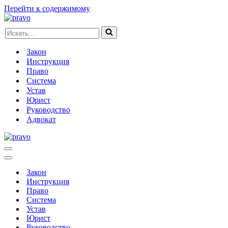
Перейти к содержимому
Искать...
Закон
Инструкция
Право
Система
Устав
Юрист
Руководство
Адвокат
Меню
навигации
Меню
навигации
Закон
Инструкция
Право
Система
Устав
Юрист
Руководство