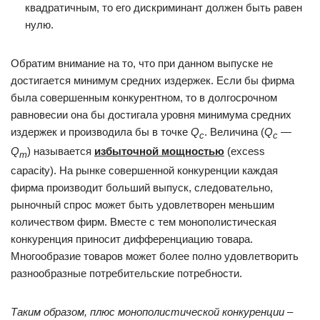
квадратичным, то его дискриминант должен быть равен
нулю.
Обратим внимание на то, что при данном выпуске не
достигается минимум средних издержек. Если бы фирма
была совершенным конкурентном, то в долгосрочном
равновесии она бы достигала уровня минимума средних
издержек и производила бы в точке
Q
. Величина (
Q
—
c
c
Q
) называется
избыточной мощностью
(excess
m
capacity). На рынке совершенной конкуренции каждая
фирма производит больший выпуск, следовательно,
рыночный спрос может быть удовлетворен меньшим
количеством фирм. Вместе с тем монополистическая
конкуренция приносит дифференциацию товара.
Многообразие товаров может более полно удовлетворить
разнообразные потребительские потребности.
Таким образом, плюс монополистической конкуренции –