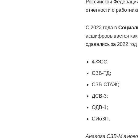
Российской Федерации
отчетности о работник
С 2023 года в
Социал
асшифровывается как 
сдавались за 2022 год 
4-ФСС;
СЗВ-ТД;
СЗВ-СТАЖ;
ДСВ-3;
ОДВ-1;
СИоЗП.
Аналога СЗВ-М в нов