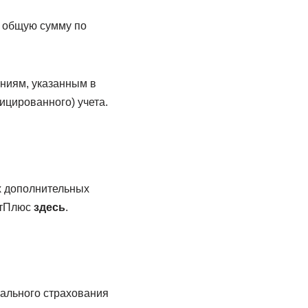
т общую сумму по
ениям, указанным в
цированного) учета.
х дополнительных
нтПлюс
здесь
.
иального страхования