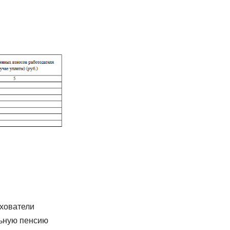
ахователи
льную пенсию