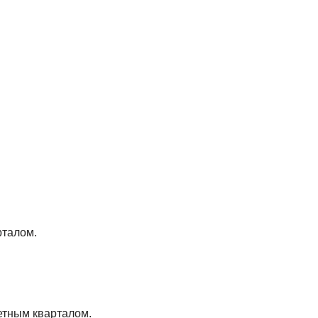
рталом.
етным кварталом.