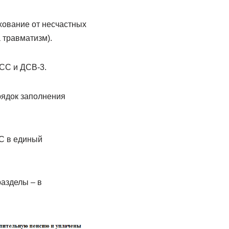
хование от несчастных
 травматизм).
СС и ДСВ-3.
рядок заполнения
СС в единый
азделы – в