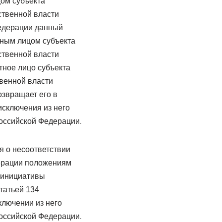
ом субъекта
ственной власти
Федерации данный
тным лицом субъекта
ственной власти
тное лицо субъекта
венной власти
озвращает его в
исключения из него
оссийской Федерации.
 о несоответствии
дерации положениям
а инициативы
татьей 134
ключении из него
оссийской Федерации.