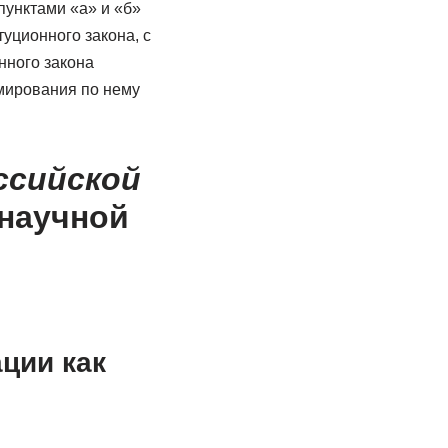
пунктами «а» и «б»
туционного закона, с
нного закона
рмирования по нему
ссийской
 научной
ции как