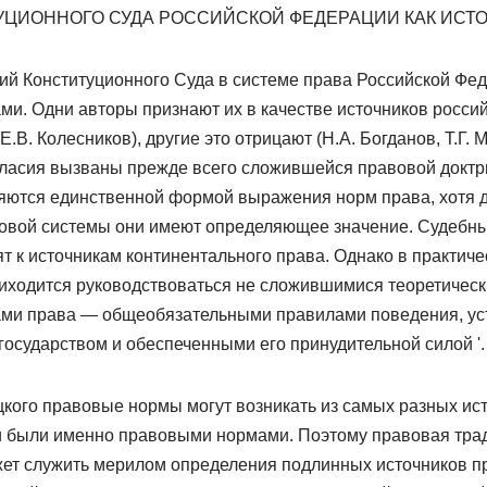
ЦИОННОГО СУДА РОССИЙСКОЙ ФЕДЕРАЦИИ КАК ИСТО
ий Конституционного Суда в системе права Российской Фе
и. Одни авторы признают их в качестве источников российс
Е.В. Колесников), другие это отрицают (Н.А. Богданов, Т.Г. 
гласия вызваны прежде всего сложившейся правовой доктри
яются единственной формой выражения норм права, хотя д
вовой системы они имеют определяющее значение. Судебн
т к источникам континентального права. Однако в практиче
ходится руководствоваться не сложившимися теоретическ
ами права — общеобязательными правилами поведения, у
осударством и обеспеченными его принудительной силой '.
цкого правовые нормы могут возникать из самых разных ист
и были именно правовыми нормами. Поэтому правовая тра
жет служить мерилом определения подлинных источников п