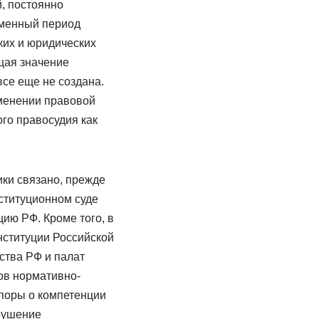
, постоянно
еменный период
ких и юридических
щая значение
все еще не создана.
менении правовой
го правосудия как
ки связано, прежде
нституционном суде
ию РФ. Кроме того, в
нституции Российской
ства РФ и палат
ов нормативно-
споры о компетенции
рушение