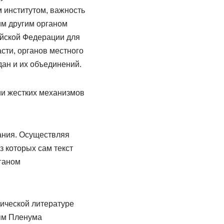
 институтом, важность
им другим органом
ийской Федерации для
сти, органов местного
ан и их объединений.
ии жестких механизмов
ания. Осуществляя
з которых сам текст
ганом
ической литературе
иям Пленума