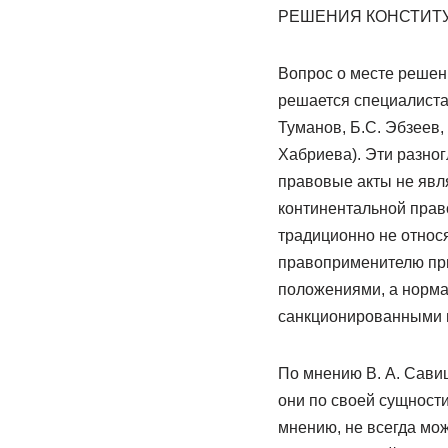
РЕШЕНИЯ КОНСТИТУ
Вопрос о месте решен
решается специалистам
Туманов, Б.С. Эбзеев, 
Хабриева). Эти разно
правовые акты не явл
континентальной пра
традиционно не относя
правоприменителю при
положениями, а норм
санкционированными г
По мнению В. А. Сави
они по своей сущност
мнению, не всегда мо