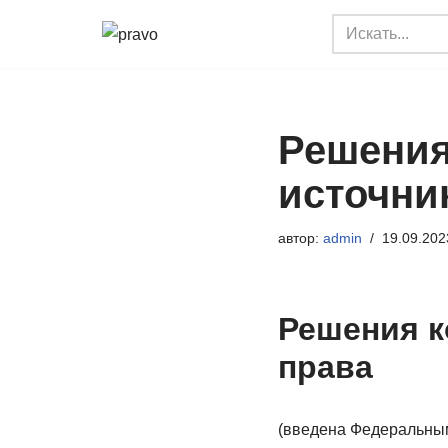
Перейти
к
содержимому
Решения
источни
автор:
admin
19.09.202
Решения к
права
(введена Федеральным