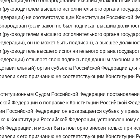
Федерации до его обнародования высшим должностным лиц
 (руководителем высшего исполнительного органа государ
Федерации) не соответствующим Конституции Российской 
обнародован (если закон не был подписан высшим должнос
 (руководителем высшего исполнительного органа государ
едерации), он не может быть подписан), а высшее должнос
 (руководитель высшего исполнительного органа государст
Федерации) отзывает свою подпись под данным законом и в
дставительный) орган субъекта Российской Федерации для 
ривели к его признанию не соответствующим Конституции Р
нституционным Судом Российской Федерации постановления
йской Федерации о поправке к Конституции Российской Фе
уции Российской Федерации он возвращается субъекту прав
ке к Конституции Российской Федерации, установленному с
й Федерации, и может быть повторно внесен только при ис
ривели к его признанию не соответствующим Конституции Р