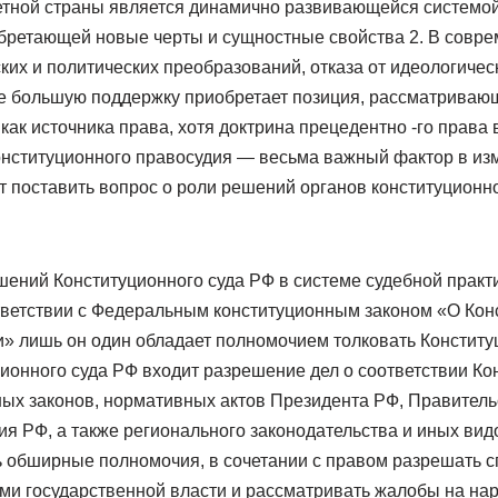
етной страны является динамично развивающейся системой
ретающей новые черты и сущностные свойства 2. В совр
их и политических преобразований, отказа от идеологичес
се большую поддержку приобретает позиция, рассматриваю
как источника права, хотя доктрина прецедентно -го права 
онституционного правосудия — весьма важный фактор в из
т поставить вопрос о роли решений органов конституционно
ений Конституционного суда РФ в системе судебной практи
оответствии с Федеральным конституционным законом «О Ко
» лишь он один обладает полномочием толковать Конституц
ионного суда РФ входит разрешение дел о соответствии Ко
х законов, нормативных актов Президента РФ, Правитель
я РФ, а также регионального законодательства и иных вид
ь обширные полномочия, в сочетании с правом разрешать 
и государственной власти и рассматривать жалобы на на