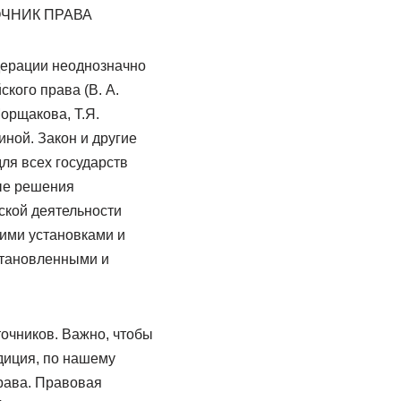
ЧНИК ПРАВА
дерации неоднозначно
кого права (В. А.
Морщакова, Т.Я.
ной. Закон и другие
ля всех государств
ые решения
ской деятельности
ими установками и
становленными и
очников. Важно, чтобы
диция, по нашему
рава. Правовая