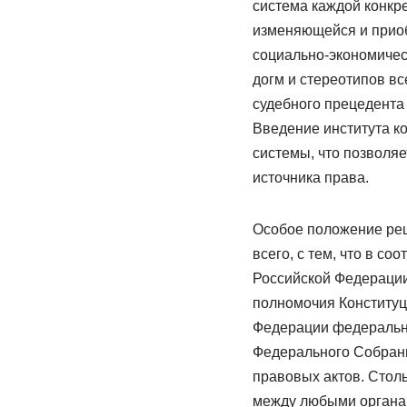
система каждой конкр
изменяющейся и приоб
социально-экономическ
догм и стереотипов в
судебного прецедента 
Введение института к
системы, что позволяе
источника права.
Особое положение реш
всего, с тем, что в с
Российской Федерации
полномочия Конституц
Федерации федеральны
Федерального Собрани
правовых актов. Стол
между любыми органам