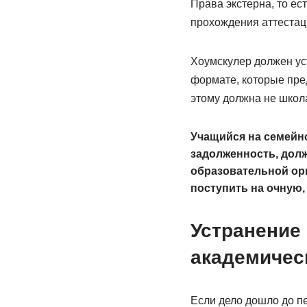
Права экстерна, то ес
прохождения аттестаци
Хоумскулер должен уст
формате, которые пред
этому должна не школа
Учащийся на семейн
задолженность, долж
образовательной орг
поступить на очную,
Устранение
академичес
Если дело дошло до п