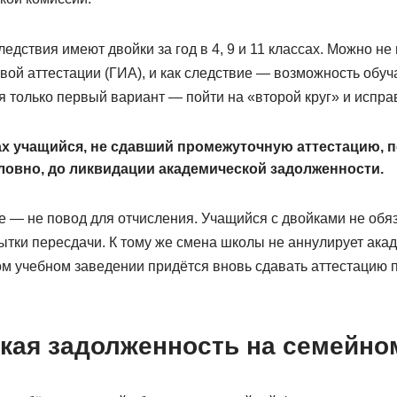
дствия имеют двойки за год в 4, 9 и 11 классах. Можно не 
вой аттестации (ГИА), и как следствие — возможность обуч
тся только первый вариант — пойти на «второй круг» и испра
ссах учащийся, не сдавший промежуточную аттестацию, 
ловно, до ликвидации академической задолженности.
е — не повод для отчисления. Учащийся с двойками не обяз
пытки пересдачи. К тому же смена школы не аннулирует ака
ом учебном заведении придётся вновь сдавать аттестацию 
кая задолженность на семейно