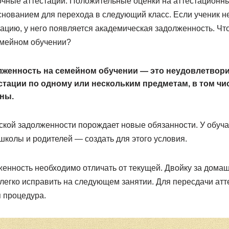
чные аттестации. Положительные оценки на аттестационны
снованием для перехода в следующий класс. Если ученик не
цию, у него появляется академическая задолженность. Что
емейном обучении?
лженность на семейном обучении — это неудовлетвор
тации по одному или нескольким предметам, в том чис
ны.
кой задолженности порождает новые обязанности. У обу
 школы и родителей — создать для этого условия.
енность необходимо отличать от текущей. Двойку за дома
 легко исправить на следующем занятии. Для пересдачи ат
 процедура.