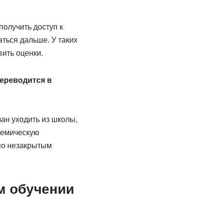
получить доступ к
аться дальше. У таких
вить оценки.
переводится в
ан уходить из школы,
демическую
по незакрытым
м обучении