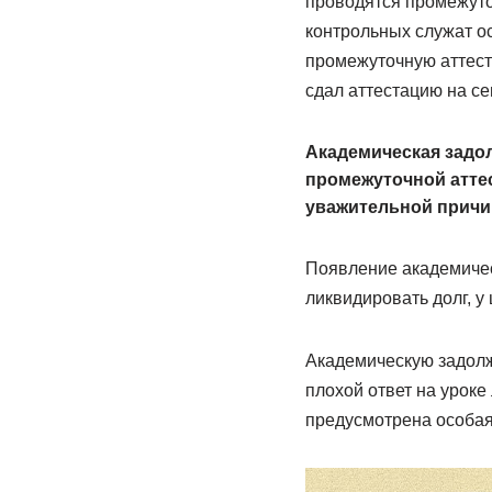
проводятся промежуто
контрольных служат о
промежуточную аттеста
сдал аттестацию на с
Академическая задо
промежуточной аттес
уважительной причи
Появление академичес
ликвидировать долг, у
Академическую задолж
плохой ответ на уроке
предусмотрена особая