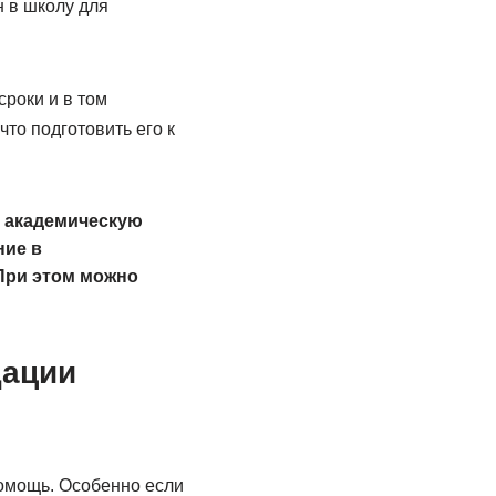
н в школу для
сроки и в том
то подготовить его к
 академическую
ние в
 При этом можно
дации
помощь. Особенно если