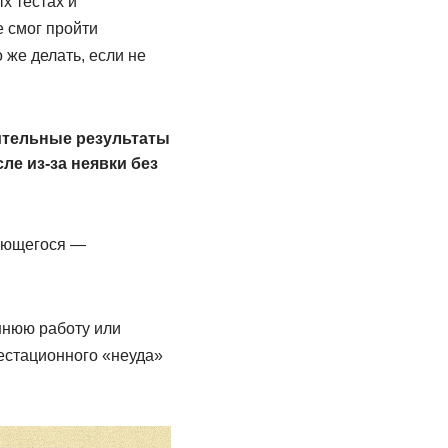
х тестах и
 смог пройти
 же делать, если не
ительные результаты
ле из-за неявки без
чающегося —
шнюю работу или
тестационного «неуда»