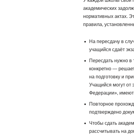
У каждой школы свой 
академических задолж
нормативных актах. Э
правила, установленны
На пересдачу в слу
учащийся сдаёт экз
Пересдать нужно в
конкретно — решает
на подготовку и пр
Учащийся могут от э
Федерации», имеют 
Повторное прохожде
подтверждено докум
Чтобы сдать академ
рассчитывать на до