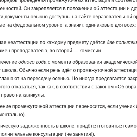
порядок проведения промежуточных аттестаций и соответс
енностей. Он закрепляется в положении об аттестации и др
ти документы обычно доступны на сайте образовательной о
е на федеральном уровне, а значит, одинаковые для всех:
чае неаттестации по каждому предмету даётся
две попытки
амен преподавателю, во второй — комиссии.
 течение
одного года
с момента образования академической
 школа. Обычно если речь идёт о промежуточной аттестации 
иглашают на пересдачу осенью. Но иногда предлагается закр
того отказаться, так как, в соответствии с законом «Об обр
право на каникулы.
ние промежуточной аттестации переносится, если ученик б
ентально).
ическую задолженность в школе, придётся готовиться само
полнительные консультации (не занятия!).