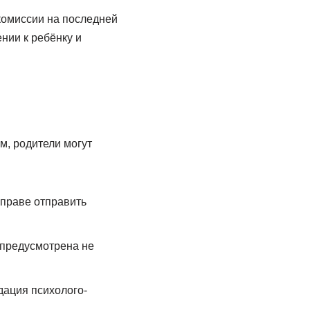
комиссии на последней
нии к ребёнку и
м, родители могут
вправе отправить
 предусмотрена не
дация психолого-