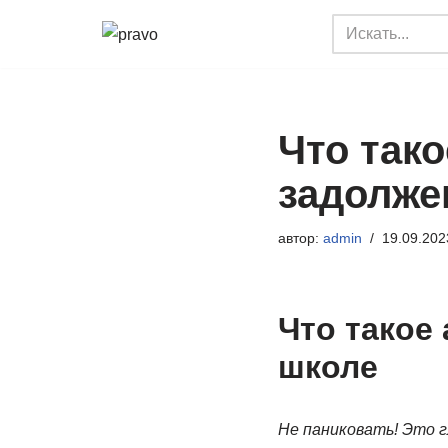
Перейти
к
содержимому
Что так
задолже
автор:
admin
19.09.202
Что такое
школе
Не паниковать! Это г