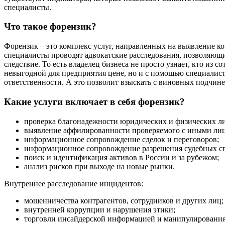
специалисты.
Что такое форензик?
Форензик – это комплекс услуг, направленных на выявление 
специалисты проводят адвокатские расследования, позволяющи
следствие. То есть владелец бизнеса не просто узнает, кто из
невыгодной для предприятия цене, но и с помощью специалис
ответственности. А это позволит взыскать с виновных подчин
Какие услуги включает в себя форензик?
проверка благонадежности юридических и физических л
выявление аффилированности проверяемого с иными ли
информационное сопровождение сделок и переговоров;
информационное сопровождение разрешения судебных с
поиск и идентификация активов в России и за рубежом;
анализ рисков при выходе на новые рынки.
Внутреннее расследование инцидентов:
мошенничества контрагентов, сотрудников и других лиц;
внутренней коррупции и нарушения этики;
торговли инсайдерской информацией и манипулировани