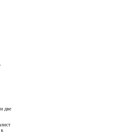
.
и две
алист
 к