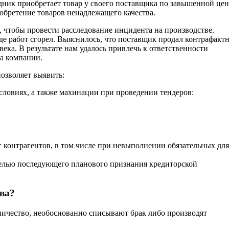
дник приобретает товар у своего поставщика по завышенной цене
обретение товаров ненадлежащего качества.
 чтобы провести расследование инцидента на производстве.
де работ сгорел. Выяснилось, что поставщик продал контрафакт
ека. В результате нам удалось привлечь к ответственности
а компании.
озволяет выявить:
словиях, а также махинации при проведении тендеров:
г контрагентов, в том числе при невыполнении обязательных для
 целью последующего планового признания кредиторской
тва?
ничество, необоснованно списывают брак либо производят