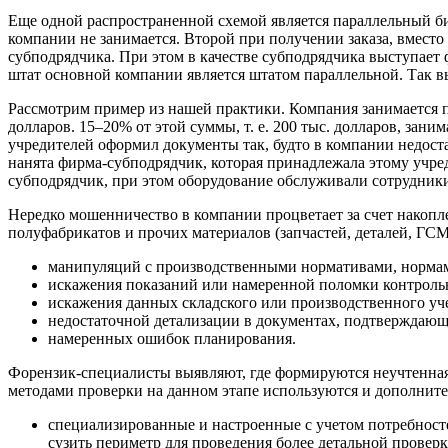
Еще одной распространенной схемой является параллельный би
компании не занимается. Второй при получении заказа, вмест
субподрядчика. При этом в качестве субподрядчика выступает 
штат основной компании является штатом параллельной. Так выв
Рассмотрим пример из нашей практики. Компания занимается п
долларов. 15–20% от этой суммы, т. е. 200 тыс. долларов, зан
учредителей оформил документы так, будто в компании недост
нанята фирма-субподрядчик, которая принадлежала этому учред
субподрядчик, при этом оборудование обслуживали сотрудники
Нередко мошенничество в компании процветает за счет накопл
полуфабрикатов и прочих материалов (запчастей, деталей, ГСМ
манипуляций с производственными нормативами, нормам
искажения показаний или намеренной поломки контроль
искажения данных складского или производственного уче
недостаточной детализации в документах, подтверждающ
намеренных ошибок планирования.
Форензик-специалисты выявляют, где формируются неучтенная
методами проверки на данном этапе используются и дополнит
специализированные и настроенные с учетом потребностей
сузить периметр для проведения более детальной проверк