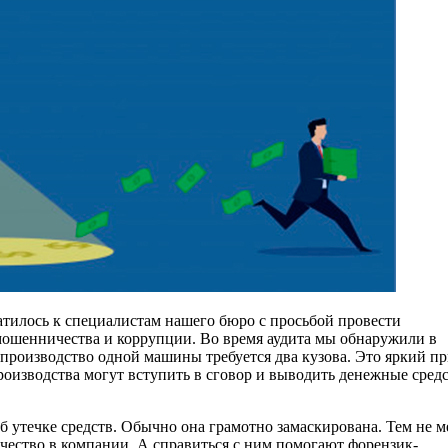
тилось к специалистам нашего бюро с просьбой провести
ошенничества и коррупции. Во время аудита мы обнаружили в
 производство одной машины требуется два кузова. Это яркий п
роизводства могут вступить в сговор и выводить денежные сред
 утечке средств. Обычно она грамотно замаскирована. Тем не м
ество в компании. А справиться с ним помогают форензик-