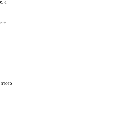
, а
ные
 этого