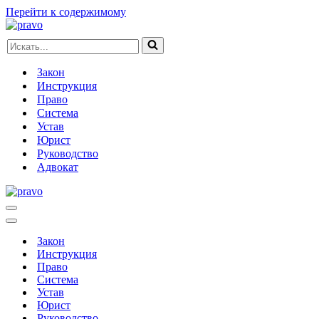
Перейти к содержимому
Искать...
Закон
Инструкция
Право
Система
Устав
Юрист
Руководство
Адвокат
Меню
навигации
Меню
навигации
Закон
Инструкция
Право
Система
Устав
Юрист
Руководство