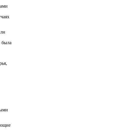
лами
учаях
млн
о была
рья,
ными
ающие