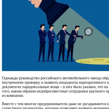
Однажды руководство российского автомобильного завода обра
внутреннюю проверку и выявить инциденты корпоративного м
документах парадоксальные вещи – в них было указано, что на
того, каким образом недобросовестные сотрудники крупного п
из компании.
Вместе с тем многие предприниматели даже не догадываются об
существуют индикаторы, которые позволяют выявить мошеннич