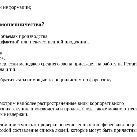
й информации;
 мошенничество?
 объемах производства.
афактной или некачественной продукции.
и.
ра.
р, если менеджер среднего звена приезжает на работу на Ferrari
а и т.п.
обратиться за помощью к специалистам по форензику.
ассмотрим наиболее распространенные виды корпоративного
зонах закупок, производства и продаж. Сюда также можно отнест
ные издержки.
 чем приступить к проверке перечисленных зон, форензик-специ
собой составление списка людей, которые могут быть причастны