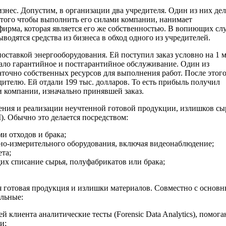
знес. Допустим, в организации два учредителя. Один из них де
о того чтобы выполнить его силами компании, нанимает
фирма, которая является его же собственностью. В вопиющих сл
одятся средства из бизнеса в обход одного из учредителей.
оставкой энергооборудования. Ей поступил заказ условно на 1 
имало гарантийное и постгарантийное обслуживание. Один из
аточно собственных ресурсов для выполнения работ. После этог
ителю. Ей отдали 199 тыс. долларов. То есть прибыль получил
 компании, изначально принявшей заказ.
ения и реализации неучтенной готовой продукции, излишков сы
). Обычно это делается посредством:
и отходов и брака;
но-измерительного оборудования, включая видеонаблюдение;
та;
их списание сырья, полуфабрикатов или брака;
 готовая продукция и излишки материалов. Совместно с основ
ельные:
 клиента аналитические тесты (Forensic Data Analytics), помог
и;