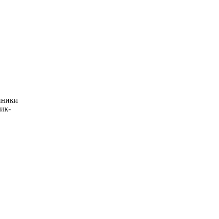
нники
ик-