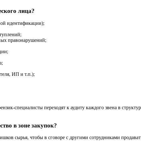
еского лица?
ной идентификации);
туплений;
ных правонарушений;
ции;
а;
еля, ИП и т.п.);
рензик-специалисты переходят к аудиту каждого звена в структур
тво в зоне закупок?
ишков сырья, чтобы в сговоре с другими сотрудниками продават