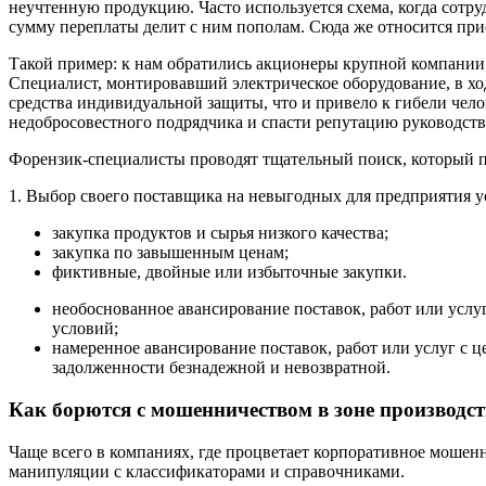
неучтенную продукцию. Часто используется схема, когда сотру
сумму переплаты делит с ним пополам. Сюда же относится при
Такой пример: к нам обратились акционеры крупной компании,
Специалист, монтировавший электрическое оборудование, в хо
средства индивидуальной защиты, что и привело к гибели челов
недобросовестного подрядчика и спасти репутацию руководств
Форензик-специалисты проводят тщательный поиск, который п
1. Выбор своего поставщика на невыгодных для предприятия у
закупка продуктов и сырья низкого качества;
закупка по завышенным ценам;
фиктивные, двойные или избыточные закупки.
необоснованное авансирование поставок, работ или услу
условий;
намеренное авансирование поставок, работ или услуг с
задолженности безнадежной и невозвратной.
Как борются с мошенничеством в зоне производс
Чаще всего в компаниях, где процветает корпоративное мошен
манипуляции с классификаторами и справочниками.