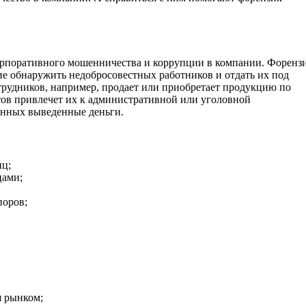
корпоративного мошенничества и коррупции в компании. Форенз
е обнаружить недобросовестных работников и отдать их под
 сотрудников, например, продает или приобретает продукцию по
тов привлечет их к административной или уголовной
енных выведенные деньги.
иц;
цами;
поров;
я рынком;