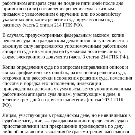
работником аппарата суда не позднее пяти дней после дня
принятия и (или) составления решения суда заказным
письмом с уведомлением о вручении или по ходатайству
указанных лиц копия решения суда вручается им под
расписку (часть 2 статьи 214 ГПК РФ).
В случаях, предусмотренных федеральным законом, копии
решения суда по гражданским делам после вступления его в
законную силу направляются уполномоченным работником
аппарата суда иным лицам на бумажном носителе либо в
форме электронного документа (часть 3 статьи 214 ГПК РФ).
Копия определения суда по вопросам исправлении описок и
явных арифметических ошибок, разъяснения решения суда,
отсрочки или рассрочки исполнения решения суда, изменения
способа и порядка его исполнения, индексации
присужденных денежных сумм высылается уполномоченным
работником аппарата суда лицам, участвующим в деле, в
течение трех дней со дня его вынесения (статья 203.1 ГПК
РФ).
Лицам, участвующим в гражданском деле, но не явившимся в
судебное заседание, — гражданам копии определения суда о
приостановлении или прекращении производства по делу
либо об оставлении заявления без рассмотрения высылаются