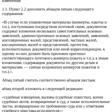
изменения:
1.1. Пункт 2.2 дополнить абзацем пятым следующего
содержания:
«В случае если упаковочные материалы (конверты, пакеты и
т.п.), поступившие посредством почтовой связи, документов
содержат вложения нескольких самостоятельных исковых
заявлений, административных исковых заявлений, заявлений,
апелляционных жалоб, представлений, частных жалоб,
кассационных жалоб и представлений, протестов,
исполнительных документов или иной корреспонденции, к
одному из них должен быть приложен оригинал
соответствующего почтового конверта (пакета и т.п.), к иным
вложениям, содержащим документы по другим делам и
материалам, — снятые ксерокопии конвертов (пакетов и
т.п.).».
Абзац пятый считать соответственно абзацем шестым.
абзац второй изложить в следующей редакции:
«судебные извещения, вызовы (судебные повестки), копии
судебных актов, возвращенные в суд, а также исполнительные
листы, возвращенные по требованию суда или с отметками
судебного пристава-исполнителя;»;