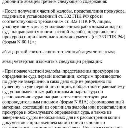
дополнить абзацем третьим следующего содержания:
«После получения частной жалобы, представления прокурора,
поданных в установленный ст. 332 ГПК РФ срок и
соответствующих требованиям ст. 322 ГПК РФ, лицам,
участвующим в деле, уполномоченным работником аппарата
суда направляются копии частной жалобы, представления
прокурора и приложенные к ним документы (ст. 333 ГПК РФ)
(форма N 60.1).»;
абзац третий считать соответственно абзацем четвертым;
абзац четвертый изложить в следующей редакции:
«При подаче частной жалобы, представления прокурора на
определение суда первой инстанции, которым производство
по делу не завершено, а само дело еще не разрешено по
существу в суде первой инстанции, в областной и равный ему
суд уполномоченным работником аппарата суда по
распоряжению судьи направляется соответствующим
сопроводительным письмом (форма N 61А) сформированный
материал, состоящий из оригинала жалобы или представления
прокурора и обжалуемого определения суда, а также из
заверенных судом необходимых для их рассмотрения копий
документов с приложением копии описи основного
гражданского, административного дела. После рассмотрения