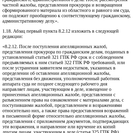
частной жалобы, представления прокурора и возвращения
сформированного материала из областного и равного им суда,
он подлежит приобщению к соответствующему гражданскому,
административному делу.».
1.18. Абзац первый пункта 8.2.12 изложить в следующей
редакции:
«8.2.12. После поступления апелляционных жалоб,
представления прокурора по гражданским делам, поданных в
установленный статьей 321 ГПК РФ срок и с соблюдением
предъявляемых к ним статьей 322 ГПК РФ требований, или
после устранения заявителем недостатков, указанных в
определении об оставлении апелляционной жалобы,
представления без движения, уполномоченный работник
аппарата суда не позднее следующего рабочего дня
направляет лицам, участвующим в деле, извещение о
принесенных апелляционных жалобе, представлении с
разъяснением права на ознакомление с материалами дела, с
поступившими жалобой, представлением и возражениями
относительно них, а также права предоставления возражений
в письменной форме относительно апелляционных жалобы,
представления с приложением документов, подтверждающих
эти возражения, и направление или вручение их копий
другим лицам, участвующим в деле (статья 325 ГПК РФ)