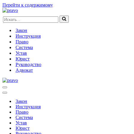
Перейти к содержимому
Искать...
Закон
Инструкция
Право
Система
Устав
Юрист
Руководство
Адвокат
Меню
навигации
Меню
навигации
Закон
Инструкция
Право
Система
Устав
Юрист
Руководство