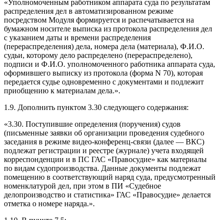
«Уполномоченным работником аппарата суда по результатам
распределения дел в автоматизированном режиме
посредством Модуля формируется и распечатывается на
бумажном носителе выписка из протокола распределения дел
с указанием даты и времени распределения
(перераспределения) дела, номера дела (материала), Ф.И.О.
судьи, которому дело распределено (перераспределено),
подписи и Ф.И.О. уполномоченного работника аппарата суда,
оформившего выписку из протокола (форма N 70), которая
передается судье одновременно с документами и подлежит
приобщению к материалам дела.».
1.9. Дополнить пунктом 3.30 следующего содержания:
«3.30. Поступившие определения (поручения) судов
(письменные заявки об организации проведения судебного
заседания в режиме видео-конференц-связи (далее — ВКС)
подлежат регистрации и реестре (журнале) учета входящей
корреспонденции и в ПС ГАС «Правосудие» как материалы
по видам судопроизводства. Данные документы подлежат
помещению в соответствующий наряд суда, предусмотренный
номенклатурой дел, при этом в ПИ «Судебное
делопроизводство и статистика» ГАС «Правосудие» делается
отметка о номере наряда.».