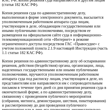
КАС РФ, копии решения суда направляются и другим лицам
(статья 182 КАС РФ).
Копия решения суда по административному делу,
выполненная в форме электронного документа, высылается
уполномоченным работником аппарата суда лицам,
участвующим в деле, обладающим государственными или
иными публичными полномочиями, посредством ее
размещения на официальном сайте суда в информационно-
телекоммуникационной сети «Интернет» в режиме
ограниченного доступа посредством ГАС «Правосудие» с
учетом положений пункта 2.1.9 настоящей Инструкции (часть
1.1 статьи 182 КАС РФ).
Копии решения по административному делу об оспаривании
решения, действия (бездействия) органа, организации, лица,
наделенных государственными или иными публичными
полномочиями, вручаются уполномоченным работником
аппарата суда под расписку лицам, участвующим в деле, их
представителям или направляются им с сопроводительным
письмом в течение трех дней со дня принятия решения суда в
окончательной форме, а по административному делу,
связанному с проведением публичного мероприятия
(собрания, митинга, демонстрации, шествия, пикетирования)
и рассмотренному до дня проведения публичного
мероприятия или в день его проведения, незамедлительно