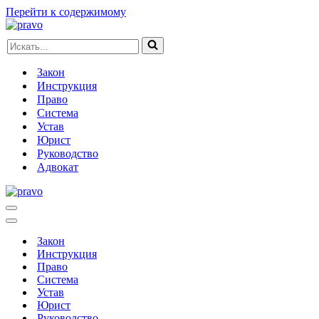
Перейти к содержимому
Искать...
Закон
Инструкция
Право
Система
Устав
Юрист
Руководство
Адвокат
Меню
навигации
Меню
навигации
Закон
Инструкция
Право
Система
Устав
Юрист
Руководство