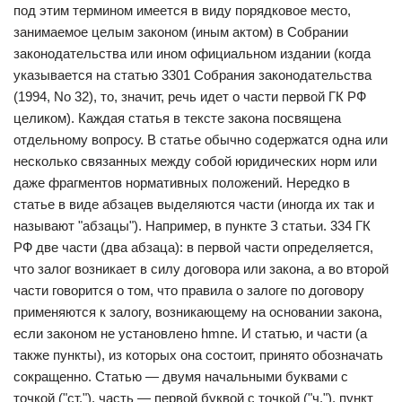
под этим термином имеется в виду порядковое место,
занимаемое целым законом (иным актом) в Собрании
законодательства или ином официальном издании (когда
указывается на статью 3301 Собрания законодательства
(1994, No 32), то, значит, речь идет о части первой ГК РФ
целиком). Каждая статья в тексте закона посвящена
отдельному вопросу. В статье обычно содержатся одна или
несколько связанных между собой юридических норм или
даже фрагментов нормативных положений. Нередко в
статье в виде абзацев выделяются части (иногда их так и
называют "абзацы"). Например, в пункте З статьи. 334 ГК
РФ две части (два абзаца): в первой части определяется,
что залог возникает в силу договора или закона, а во второй
части говорится о том, что правила о залоге по договору
применяются к залогу, возникающему на основании закона,
если законом не установлено hmne. И статью, и части (а
также пункты), из которых она состоит, принято обозначать
сокращенно. Статью — двумя начальными буквами с
точкой ("ст."), часть — первой буквой с точкой ("ч."), пункт