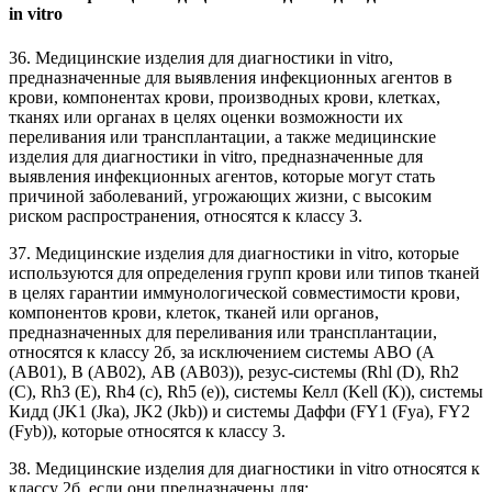
in vitro
36. Медицинские изделия для диагностики in vitro,
предназначенные для выявления инфекционных агентов в
крови, компонентах крови, производных крови, клетках,
тканях или органах в целях оценки возможности их
переливания или трансплантации, а также медицинские
изделия для диагностики in vitro, предназначенные для
выявления инфекционных агентов, которые могут стать
причиной заболеваний, угрожающих жизни, с высоким
риском распространения, относятся к классу 3.
37. Медицинские изделия для диагностики in vitro, которые
используются для определения групп крови или типов тканей
в целях гарантии иммунологической совместимости крови,
компонентов крови, клеток, тканей или органов,
предназначенных для переливания или трансплантации,
относятся к классу 2б, за исключением системы ABO (А
(АВ01), В (АВ02), АВ (АВ03)), резус-системы (Rhl (D), Rh2
(С), Rh3 (Е), Rh4 (с), Rh5 (е)), системы Келл (Kell (К)), системы
Кидд (JK1 (Jka), JK2 (Jkb)) и системы Даффи (FY1 (Fya), FY2
(Fyb)), которые относятся к классу 3.
38. Медицинские изделия для диагностики in vitro относятся к
классу 2б, если они предназначены для: