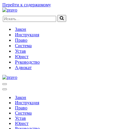
Перейти к содержимому
Искать...
Закон
Инструкция
Право
Система
Устав
Юрист
Руководство
Адвокат
Меню
навигации
Меню
навигации
Закон
Инструкция
Право
Система
Устав
Юрист
Руководство