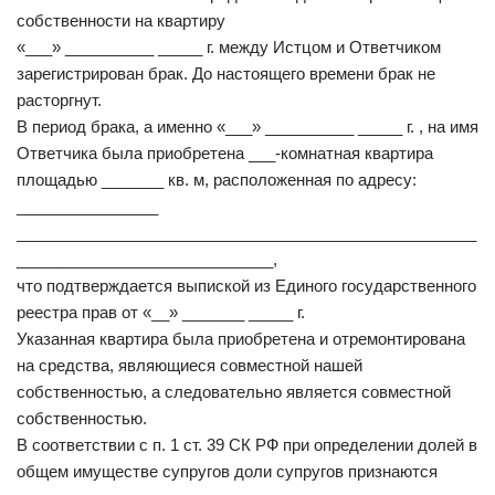
собственности на квартиру
«___» __________ _____ г. между Истцом и Ответчиком
зарегистрирован брак. До настоящего времени брак не
расторгнут.
В период брака, а именно «___» __________ _____ г. , на имя
Ответчика была приобретена ___-комнатная квартира
площадью _______ кв. м, расположенная по адресу:
________________
____________________________________________________
_____________________________,
что подтверждается выпиской из Единого государственного
реестра прав от «__» _______ _____ г.
Указанная квартира была приобретена и отремонтирована
на средства, являющиеся совместной нашей
собственностью, а следовательно является совместной
собственностью.
В соответствии с п. 1 ст. 39 СК РФ при определении долей в
общем имуществе супругов доли супругов признаются