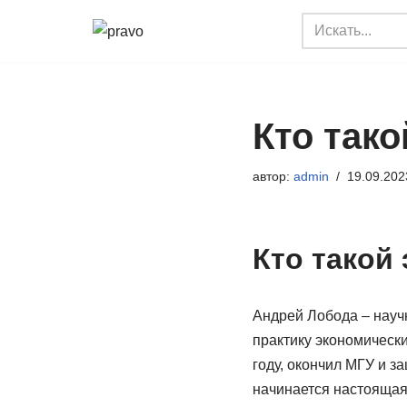
Перейти
к
содержимому
Кто так
автор:
admin
19.09.202
Кто такой
Андрей Лобода – научн
практику экономическ
году, окончил МГУ и з
начинается настоящая