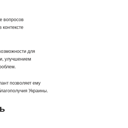
е вопросов
в контексте
возможности для
и, улучшением
роблем.
лант позволяет ему
благополучия Украины.
ь