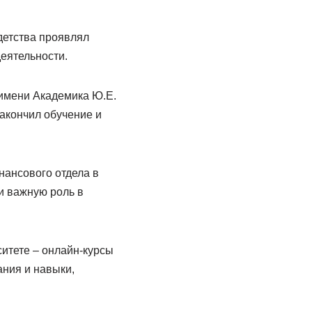
 детства проявлял
еятельности.
 имени Академика Ю.Е.
закончил обучение и
нансового отдела в
и важную роль в
итете – онлайн-курсы
ния и навыки,