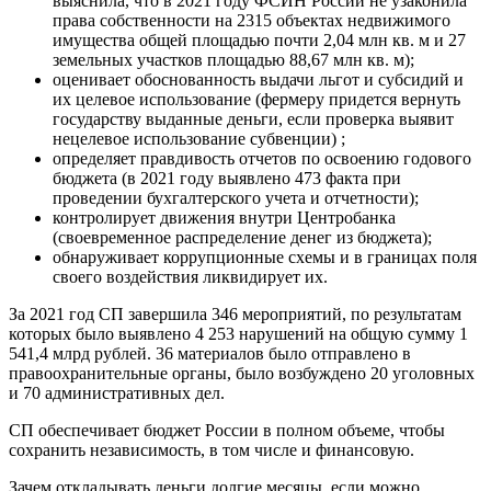
выяснила, что в 2021 году ФСИН России не узаконила
права собственности на 2315 объектах недвижимого
имущества общей площадью почти 2,04 млн кв. м и 27
земельных участков площадью 88,67 млн кв. м);
оценивает обоснованность выдачи льгот и субсидий и
их целевое использование (фермеру придется вернуть
государству выданные деньги, если проверка выявит
нецелевое использование субвенции) ;
определяет правдивость отчетов по освоению годового
бюджета (в 2021 году выявлено 473 факта при
проведении бухгалтерского учета и отчетности);
контролирует движения внутри Центробанка
(своевременное распределение денег из бюджета);
обнаруживает коррупционные схемы и в границах поля
своего воздействия ликвидирует их.
За 2021 год СП завершила 346 мероприятий, по результатам
которых было выявлено 4 253 нарушений на общую сумму 1
541,4 млрд рублей. 36 материалов было отправлено в
правоохранительные органы, было возбуждено 20 уголовных
и 70 административных дел.
СП обеспечивает бюджет России в полном объеме, чтобы
сохранить независимость, в том числе и финансовую.
Зачем откладывать деньги долгие месяцы, если можно