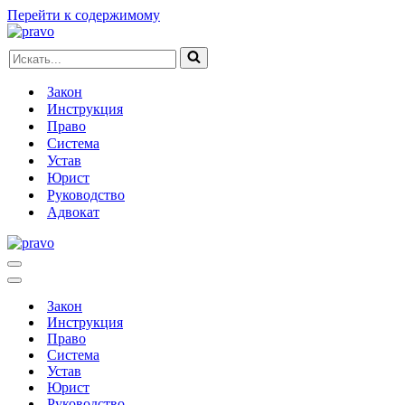
Перейти к содержимому
Искать...
Закон
Инструкция
Право
Система
Устав
Юрист
Руководство
Адвокат
Меню
навигации
Меню
навигации
Закон
Инструкция
Право
Система
Устав
Юрист
Руководство