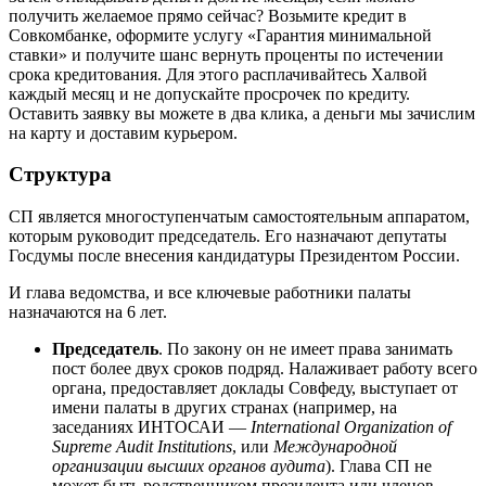
получить желаемое прямо сейчас? Возьмите кредит в
Совкомбанке, оформите услугу «Гарантия минимальной
ставки» и получите шанс вернуть проценты по истечении
срока кредитования. Для этого расплачивайтесь Халвой
каждый месяц и не допускайте просрочек по кредиту.
Оставить заявку вы можете в два клика, а деньги мы зачислим
на карту и доставим курьером.
Структура
СП является многоступенчатым самостоятельным аппаратом,
которым руководит председатель. Его назначают депутаты
Госдумы после внесения кандидатуры Президентом России.
И глава ведомства, и все ключевые работники палаты
назначаются на 6 лет.
Председатель
. По закону он не имеет права занимать
пост более двух сроков подряд. Налаживает работу всего
органа, предоставляет доклады Совфеду, выступает от
имени палаты в других странах (например, на
заседаниях ИНТОСАИ —
International Organization of
Supreme Audit Institutions
, или
Международной
организации высших органов аудита
). Глава СП не
может быть родственником президента или членов