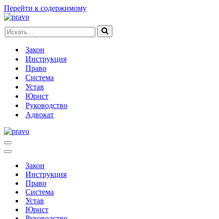
Перейти к содержимому
Искать...
Закон
Инструкция
Право
Система
Устав
Юрист
Руководство
Адвокат
Меню
навигации
Меню
навигации
Закон
Инструкция
Право
Система
Устав
Юрист
Руководство