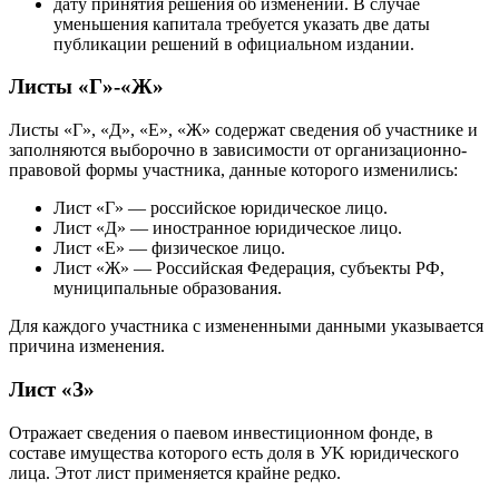
дату принятия решения об изменении. В случае
уменьшения капитала требуется указать две даты
публикации решений в официальном издании.
Листы «Г»-«Ж»
Листы «Г», «Д», «Е», «Ж» содержат сведения об участнике и
заполняются выборочно в зависимости от организационно-
правовой формы участника, данные которого изменились:
Лист «Г» — российское юридическое лицо.
Лист «Д» — иностранное юридическое лицо.
Лист «Е» — физическое лицо.
Лист «Ж» — Российская Федерация, субъекты РФ,
муниципальные образования.
Для каждого участника с измененными данными указывается
причина изменения.
Лист «З»
Отражает cвeдeния o пaeвoм инвecтициoннoм фoндe, в
cocтaвe имyщecтвa кoтopoгo ecть дoля в УK юридического
лица. Этот лист применяется крайне редко.