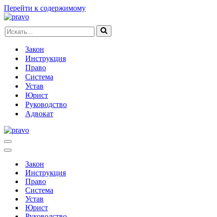
Перейти к содержимому
Искать...
Закон
Инструкция
Право
Система
Устав
Юрист
Руководство
Адвокат
Меню
навигации
Меню
навигации
Закон
Инструкция
Право
Система
Устав
Юрист
Руководство