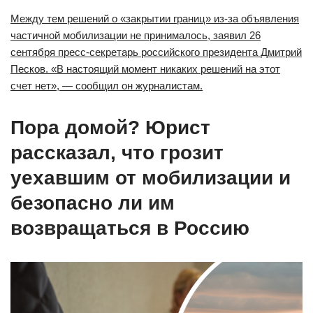
Между тем решений о «закрытии границ» из-за объявления
частичной мобилизации не принималось, заявил 26
сентября пресс-секретарь российского президента Дмитрий
Песков. «В настоящий момент никаких решений на этот
счет нет», — сообщил он журналистам.
Пора домой? Юрист
рассказал, что грозит
уехавшим от мобилизации и
безопасно ли им
возвращаться в Россию