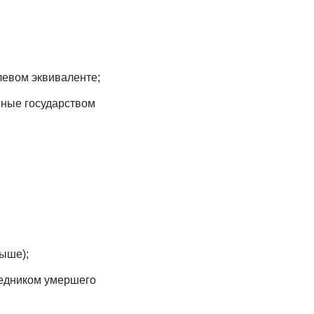
левом эквиваленте;
нные государством
ыше);
ледником умершего