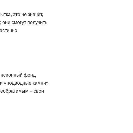
тка, это не значит,
 они смогут получить
астично
пенсионный фонд
 и «подводные камни»
 необратимым – свои