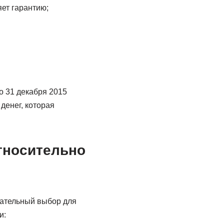
ет гарантию;
 31 декабря 2015
денег, которая
тносительно
нательный выбор для
и: