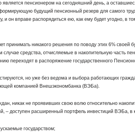
кто является пенсионером на сегодняшний день, а оставшие
 формирующую будущий пенсионный резерв для самого труд
, и он вправе распорядиться ею, как ему будет угодно, в то
ет принимать никакого решения по поводу этих 6% своей б
ом случае средства, отчисляемые в накопительную часть пе
анию переходят в распоряжение государственного Пенсион
естируются, но уже без ведома и выбора работающих гражд
яющей компанией Внешэкономбанка (ВЭБа).
ждан, никак не проявивших свою волю относительно накопи
й, – доступен расширенный портфель инвестиций ВЭБа, в 
ускаемые государством;