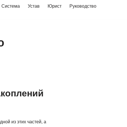
Система
Устав
Юрист
Руководство
ю
акоплений
ной из этих частей, а