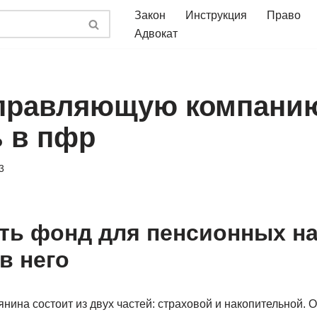
Закон
Инструкция
Право
Адвокат
правляющую компани
 в пфр
3
ть фонд для пенсионных н
в него
нина состоит из двух частей: страховой и накопительной. Од