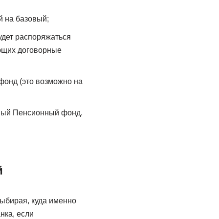
й на базовый;
удет распоряжаться
еющих договорные
фонд (это возможно на
нный Пенсионный фонд.
й
выбирая, куда именно
нка, если