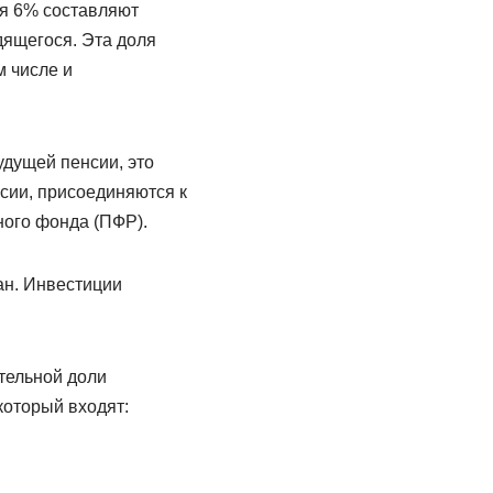
ся 6% составляют
ящегося. Эта доля
м числе и
удущей пенсии, это
нсии, присоединяются к
ного фонда (ПФР).
ан. Инвестиции
тельной доли
который входят: