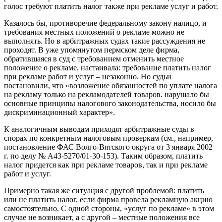
голос требуют платить налог также при рекламе услуг и работ.
Казалось бы, противоречие федеральному закону налицо, и
требования местных положений о рекламе можно не
выполнять. Но в арбитражных судах такие рассуждения не
проходят. В уже упомянутом пермском деле фирма,
обратившаяся в суд с требованием отменить местное
положение о рекламе, настаивала: требование платить налог
при рекламе работ и услуг – незаконно. Но судьи
постановили, что «возложение обязанностей по уплате налога
на рекламу только на рекламодателей товаров. нарушало бы
основные принципы налогового законодательства, носило бы
дискриминационный характер».
К аналогичным выводам приходят арбитражные суды в
спорах по конкретным налоговым проверкам (см., например,
постановление ФАС Волго-Вятского округа от 3 января 2002
г. по делу № А43-5270/01-30-153). Таким образом, платить
налог придется как при рекламе товаров, так и при рекламе
работ и услуг.
Примерно такая же ситуация с другой проблемой: платить
или не платить налог, если фирма провела рекламную акцию
самостоятельно. С одной стороны, «услуг по рекламе» в этом
случае не возникает, а с другой – местные положения все