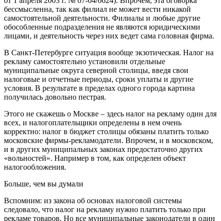
от 1 апреля 2003 г. № 07-04/6624). Впрочем, эта оговорка
бессмысленна, так как филиал не может вести никакой
самостоятельной деятельности. Филиалы и любые другие
обособленные подразделения не являются юридическими
лицами, и деятельность через них ведет сама головная фирма.
В Санкт-Петербурге ситуация вообще экзотическая. Налог на
рекламу самостоятельно установили отдельные
муниципальные округа северной столицы, введя свои
налоговые и отчетные периоды, сроки уплаты и другие
условия. В результате в пределах одного города картина
получилась довольно пестрая.
Этого не скажешь о Москве – здесь налог на рекламу один для
всех, и налогоплательщики определены в нем очень
корректно: налог в бюджет столицы обязаны платить только
московские фирмы-рекламодатели. Впрочем, и в московском,
и в других муниципальных законах предостаточно других
«вольностей». Например в том, как определен объект
налогообложения.
Больше, чем вы думали
Вспомним: из закона об основах налоговой системы
следовало, что налог на рекламу нужно платить только при
рекламе товаров. Но все муниципальные законодатели в один