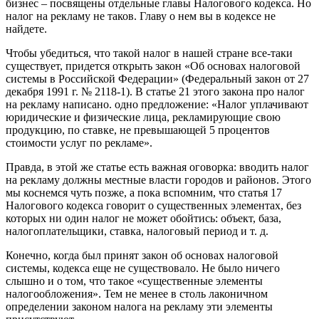
бизнес – посвящены отдельные главы Налогового кодекса. Но
налог на рекламу не таков. Главу о нем вы в кодексе не
найдете.
Чтобы убедиться, что такой налог в нашей стране все-таки
существует, придется открыть закон «Об основах налоговой
системы в Российской Федерации» (Федеральный закон от 27
декабря 1991 г. № 2118-1). В статье 21 этого закона про налог
на рекламу написано. одно предложение: «Налог уплачивают
юридические и физические лица, рекламирующие свою
продукцию, по ставке, не превышающей 5 процентов
стоимости услуг по рекламе».
Правда, в этой же статье есть важная оговорка: вводить налог
на рекламу должны местные власти городов и районов. Этого
мы коснемся чуть позже, а пока вспомним, что статья 17
Налогового кодекса говорит о существенных элементах, без
которых ни один налог не может обойтись: объект, база,
налогоплательщики, ставка, налоговый период и т. д.
Конечно, когда был принят закон об основах налоговой
системы, кодекса еще не существовало. Не было ничего
слышно и о том, что такое «существенные элементы
налогообложения». Тем не менее в столь лаконичном
определении законом налога на рекламу эти элементы