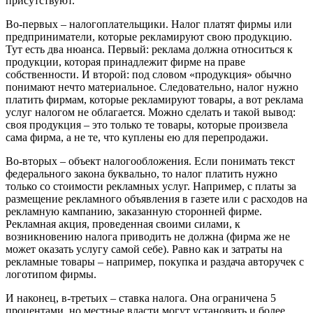
присутствуют.
Во-первых – налогоплательщики. Налог платят фирмы или
предприниматели, которые рекламируют свою продукцию.
Тут есть два нюанса. Первый: реклама должна относиться к
продукции, которая принадлежит фирме на праве
собственности. И второй: под словом «продукция» обычно
понимают нечто материальное. Следовательно, налог нужно
платить фирмам, которые рекламируют товары, а вот реклама
услуг налогом не облагается. Можно сделать и такой вывод:
своя продукция – это только те товары, которые произвела
сама фирма, а не те, что куплены ею для перепродажи.
Во-вторых – объект налогообложения. Если понимать текст
федерального закона буквально, то налог платить нужно
только со стоимости рекламных услуг. Например, с платы за
размещение рекламного объявления в газете или с расходов на
рекламную кампанию, заказанную сторонней фирме.
Рекламная акция, проведенная своими силами, к
возникновению налога приводить не должна (фирма же не
может оказать услугу самой себе). Равно как и затраты на
рекламные товары – например, покупка и раздача авторучек с
логотипом фирмы.
И наконец, в-третьих – ставка налога. Она ограничена 5
процентами, но местные власти могут установить и более