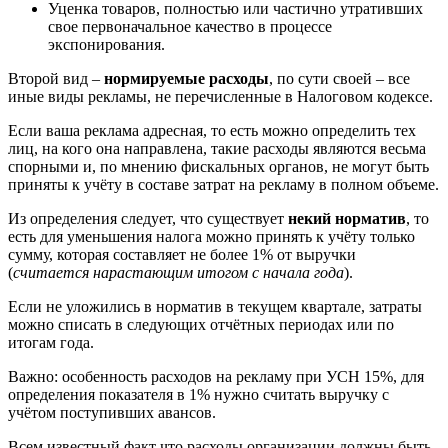
Уценка товаров, полностью или частично утративших
свое первоначальное качество в процессе
экспонирования.
Второй вид –
нормируемые расходы
, по сути своей – все
иные виды рекламы, не перечисленные в Налоговом кодексе.
Если ваша реклама адресная, то есть можно определить тех
лиц, на кого она направлена, такие расходы являются весьма
спорными и, по мнению фискальных органов, не могут быть
приняты к учёту в составе затрат на рекламу в полном объеме.
Из определения следует, что существует
некий норматив
, то
есть для уменьшения налога можно принять к учёту только
сумму, которая составляет не более 1% от выручки
(
считается нарастающим итогом с начала года
).
Если не уложились в норматив в текущем квартале, затраты
можно списать в следующих отчётных периодах или по
итогам года.
Важно: особенность расходов на рекламу при УСН 15%, для
определения показателя в 1% нужно считать выручку с
учётом поступивших авансов.
Всем известный факт что расходы организации должны быть