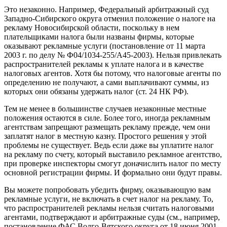
Это незаконно. Например, Федеральный арбитражный суд
Западно-Сибирского округа отменил положение о налоге на
рекламу Новосибирской области, поскольку в нем
плательщиками налога были названы фирмы, которые
оказывают рекламные услуги (постановление от 11 марта
2003 г. по делу № Ф04/1034-255/А45-2003). Нельзя привлекать
распространителей рекламы к уплате налога и в качестве
налоговых агентов. Хотя бы потому, что налоговые агенты по
определению не получают, а сами выплачивают суммы, из
которых они обязаны удержать налог (ст. 24 НК РФ).
Тем не менее в большинстве случаев незаконные местные
положения остаются в силе. Более того, иногда рекламным
агентствам запрещают размещать рекламу прежде, чем они
заплатят налог в местную казну. Простого решения у этой
проблемы не существует. Ведь если даже вы уплатите налог
на рекламу по счету, который выставило рекламное агентство,
при проверке инспекторы смогут доначислить налог по месту
основной регистрации фирмы. И формально они будут правы.
Вы можете попробовать убедить фирму, оказывающую вам
рекламные услуги, не включать в счет налог на рекламу. То,
что распространителей рекламы нельзя считать налоговыми
агентами, подтверждают и арбитражные суды (см., например,
постановление ФАС Волго-Вятского округа от 18 июня 2001