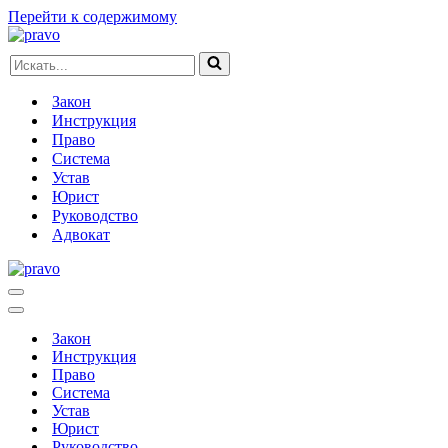
Перейти к содержимому
Искать...
Закон
Инструкция
Право
Система
Устав
Юрист
Руководство
Адвокат
Меню
навигации
Меню
навигации
Закон
Инструкция
Право
Система
Устав
Юрист
Руководство