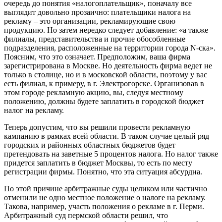
очередь до понятия «налогоплательщик», поначалу все
выглядит довольно прозаично: плательщики налога на
рекламу – это организации, рекламирующие свою
продукцию. Но затем нередко следует добавление: «а также
филиалы, представительства и прочие обособленные
подразделения, расположенные на территории города N-ска».
Поясним, что это означает. Предположим, ваша фирма
зарегистрирована в Москве. Но деятельность фирма ведет не
только в столице, но и в московской области, поэтому у вас
есть филиал, к примеру, в г. Электрогорске. Организовав в
этом городе рекламную акцию, вы, следуя местному
положению, должны будете заплатить в городской бюджет
налог на рекламу.
Теперь допустим, что вы решили провести рекламную
кампанию в рамках всей области. В таком случае целый ряд
городских и районных областных бюджетов будет
претендовать на заветные 5 процентов налога. Но налог также
придется заплатить в бюджет Москвы, то есть по месту
регистрации фирмы. Понятно, что эта ситуация абсурдна.
По этой причине арбитражные суды целиком или частично
отменили не одно местное положение о налоге на рекламу.
Такова, например, участь положения о рекламе в г. Перми.
Арбитражный суд пермской области решил, что