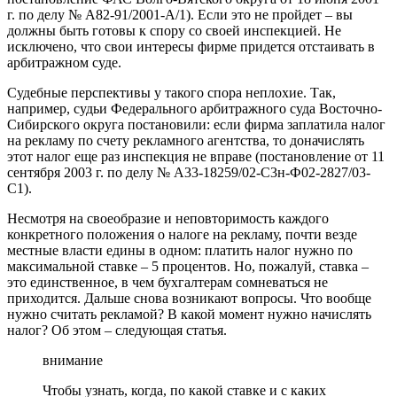
г. по делу № А82-91/2001-А/1). Если это не пройдет – вы
должны быть готовы к спору со своей инспекцией. Не
исключено, что свои интересы фирме придется отстаивать в
арбитражном суде.
Судебные перспективы у такого спора неплохие. Так,
например, судьи Федерального арбитражного суда Восточно-
Сибирского округа постановили: если фирма заплатила налог
на рекламу по счету рекламного агентства, то доначислять
этот налог еще раз инспекция не вправе (постановление от 11
сентября 2003 г. по делу № А33-18259/02-С3н-Ф02-2827/03-
С1).
Несмотря на своеобразие и неповторимость каждого
конкретного положения о налоге на рекламу, почти везде
местные власти едины в одном: платить налог нужно по
максимальной ставке – 5 процентов. Но, пожалуй, ставка –
это единственное, в чем бухгалтерам сомневаться не
приходится. Дальше снова возникают вопросы. Что вообще
нужно считать рекламой? В какой момент нужно начислять
налог? Об этом – следующая статья.
внимание
Чтобы узнать, когда, по какой ставке и с каких