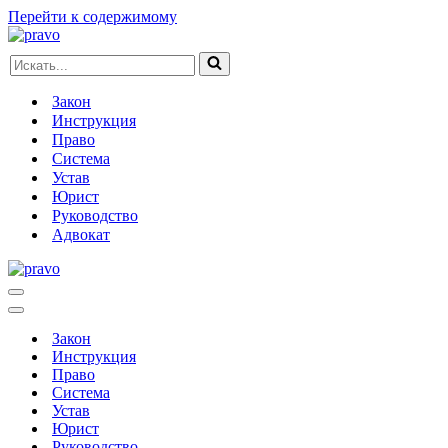
Перейти к содержимому
Искать...
Закон
Инструкция
Право
Система
Устав
Юрист
Руководство
Адвокат
Меню
навигации
Меню
навигации
Закон
Инструкция
Право
Система
Устав
Юрист
Руководство