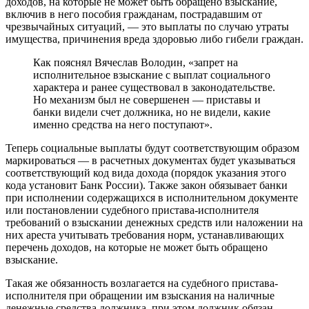
доходов, на которые не может быть обращено взыскание,
включив в него пособия гражданам, пострадавшим от
чрезвычайных ситуаций, — это выплаты по случаю утраты
имущества, причинения вреда здоровью либо гибели граждан.
Как пояснял Вячеслав Володин, «запрет на
исполнительное взыскание с выплат социального
характера и ранее существовал в законодательстве.
Но механизм был не совершенен — приставы и
банки видели счет должника, но не видели, какие
именно средства на него поступают».
Теперь социальные выплаты будут соответствующим образом
маркироваться — в расчетных документах будет указываться
соответствующий код вида дохода (порядок указания этого
кода установит Банк России). Также закон обязывает банки
при исполнении содержащихся в исполнительном документе
или постановлении судебного пристава-исполнителя
требований о взыскании денежных средств или наложении на
них ареста учитывать требования норм, устанавливающих
перечень доходов, на которые не может быть обращено
взыскание.
Такая же обязанность возлагается на судебного пристава-
исполнителя при обращении им взыскания на наличные
денежные средства должника, при этом должник обязан