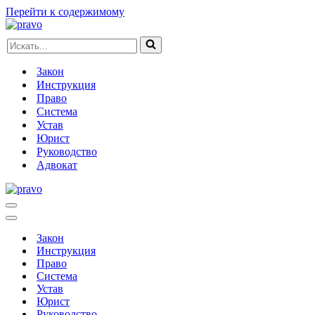
Перейти к содержимому
Искать...
Закон
Инструкция
Право
Система
Устав
Юрист
Руководство
Адвокат
Меню
навигации
Меню
навигации
Закон
Инструкция
Право
Система
Устав
Юрист
Руководство