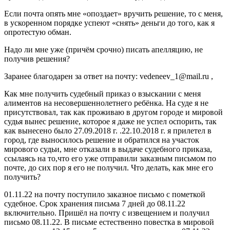
Если почта опять мне «опоздает» вручить решение, то с меня,
в ускоренном порядке успеют «снять» деньги до того, как я
опротестую обман.
Надо ли мне уже (причём срочно) писать апелляцию, не
получив решения?
Заранее благодарен за ответ на почту: vedeneev_1@mail.ru ,
Как мне получить судебный приказ о взыскании с меня
алиментов на несовершеннолетнего ребёнка. На суде я не
присутствовал, так как проживаю в другом городе и мировой
судья вынес решение, которое я даже не успел оспорить, так
как вынесено было 27.09.2018 г. .22.10.2018 г. я прилетел в
город, где выносилось решение и обратился на участок
мирового судьи, мне отказали в выдаче судебного приказа,
ссылаясь на то,что его уже отправили заказным письмом по
почте, до сих пор я его не получил. Что делать, как мне его
получить?
01.11.22 на почту поступило заказное письмо с пометкой
судебное. Срок хранения письма 7 дней до 08.11.22
включительно. Пришёл на почту с извещением и получил
письмо 08.11.22. В письме естественно повестка в мировой