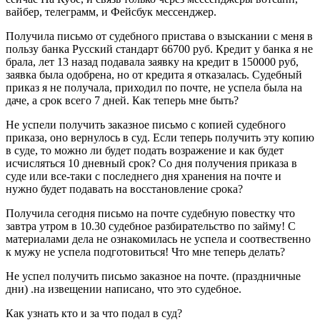
вайбер, телеграмм, и Фейсбук мессенджер.
Получила письмо от судебного пристава о взыскании с меня в
пользу банка Русский стандарт 66700 руб. Кредит у банка я не
брала, лет 13 назад подавала заявку на кредит в 150000 руб,
заявка была одобрена, но от кредита я отказалась. Судебный
приказ я не получала, приходил по почте, не успела была на
даче, а срок всего 7 дней. Как теперь мне быть?
Не успели получить заказное письмо с копией судебного
приказа, оно вернулось в суд. Если теперь получить эту копию
в суде, то можно ли будет подать возражение и как будет
исчисляться 10 дневный срок? Со дня получения приказа в
суде или все-таки с последнего дня хранения на почте и
нужно будет подавать на восстановление срока?
Получила сегодня письмо на почте судебную повестку что
завтра утром в 10.30 судебное разбирательство по займу! С
материалами дела не ознакомилась не успела и соотвественно
к мужу не успела подготовиться! Что мне теперь делать?
Не успел получить письмо заказное на почте. (праздничные
дни) .на извещении написано, что это судебное.
Как узнать кто и за что подал в суд?