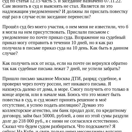
суд по статья 12.15 часть 5. и заседание назначено 07.11.22.
Сам звонить в суд и выяснять не стал. Является ли это
надлежащим уведомлением? И должны ли прислать повестку
ещё раз в случае если заседание перенесли?
Прошёл суд без моего участия, о нем меня не известили, что б
я могла на нем присутствовать. Прислали письмом с
уведомление по почте приказ суда. Возражение на судебный
приказ могу отправить в течении 10 дней, но я как раз
получила в письме приказ суда на 10 день. Как быть в данном
случае?
Как получить иск от исца, если на почте он вернулся обратно
так как судебные письма лежат 7 дней, не успели забрать?
Пришло письмо заказное Москва ДТИ, разряд; судебное, я
проверял через почту россии, нет никакого письма. Я
нахожусь далеко от дома, в море. Смогу получить его только в
конце апреля, или в начале мая. Боюсь что это может быть
повестка в суд, и суд может принять решение в моё
отсутствие, я успею подать апеляцию? Думаю это
коллекторское агенство, им банк продал долг, по кредитному
договору, займ был 50000, рублей, а они из этой сумы раздули
долг до 218 000 руб., я с ними не согласился естественно.
Сказал что будем судом разбираться. Что подскажете? Я
сейчас На Кубе, и связь только через мессенджеры вотсапп,