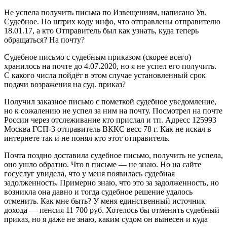
Не успела получить письма по Извещениям, написано Ув.
Судебное. По штрих коду инфо, что отправлены отправителю
18.01.17, а кто Отправитель был как узнать, куда теперь
обращаться? На почту?
Судебное письмо с судебным приказом (скорее всего)
хранилось на почте до 4.07.2020, но я не успел его получить.
С какого числа пойдёт в этом случае установленный срок
подачи возражения на суд. приказ?
Получил заказное письмо с пометкой судебное уведомление,
но к сожалению не успел за ним на почту. Посмотрел на почте
России через отслеживание кто прислал и тп. Адресс 125993
Москва ГСП-3 отправитель ВККС весс 78 г. Как не искал в
интернете так и не понял кто этот отправитель.
Почта поздно доставила судебное письмо, получить не успела,
оно ушло обратно. Что в письме — не знаю. Но на сайте
госуслуг увидела, что у меня появилась судебная
задолженность. Примерно знаю, что это за задолженность, но
возникла она давно и тогда судебное решение удалось
отменить. Как мне быть? У меня единственный источник
дохода — пенсия 11 700 руб. Хотелось бы отменить судебный
приказ, но я даже не знаю, каким судом он вынесен и куда