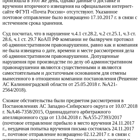
произошла в этот же день, однако данные о доставке и
вручении вторичного извещения на официальном интернет-
сайте ФГУП «Почта России» отсутствуют. Указанное
почтовое отправление было возвращено 17.10.2017 г. в связи с
истечением срока хранения.
Суд посчитал, что в нарушение ч.4.1 ст.28.2, ч.2 ст.25.1, ч.3 ст.
28.6, ч.1 ст. 29.7 КоАП РФ компании не былвручен протокол
об административном правонарушении, равно как и компания
не была извещена о дате, времени и месте рассмотрения дела
об административном правонарушении. Допущенные
нарушения при производстве по делу об административном
правонарушении являются существенными и являются
самостоятельным и достаточным основанием для отмены
вынесенного в отношении компании постановления (Решение
АС Калининградской области от 25.05.2018 г. №А21-
2564/2018).
Схожие обстоятельства были предметом рассмотрения в
Постановлениях АС Западно-Сибирского округа от 10.07.2018
г. №А46-7358/2015, Одиннадцатого арбитражного
апелляционного суда от 13.04.2018 г. №А55-27393/2017
(почтовое отправление прибыло в место вручения 24.11.2017
г., неудачная попытка вручения письма состоялась 24.11.2017
г., почтовое отправление возвращено 02.12.2017 г. в связи с
истечением срока хранения. При этом данных о доставке и