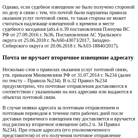
Однако, если судебное извещение не было получено стороной
по делу в связи с тем, что почтой были нарушены правила
оказания услуг почтовой связи, то такая сторона не может
считаться надлежаще извещенной о времени и месте
судебного заседания (абз.4 п.39 постановления Пленума ВС
РФ от 27.09.2016 г. №36, Постановления АС Уральского
округа от 25.06.2018 г. №А60-43073/2017, Западно-
Сибирского округа от 20.06.2018 г. №А03-18840/2017).
Почта не вручает вторичное извещение адресату
Несколько слов о правилах оказания услуг почтовой связи,
утв. приказом Минкомсвязи РФ от 31.07.2014 г. №234 (далее
по тексту – Правила №234). В п.32 Правил №234
предусмотрено, что почтовые отправления доставляются в
соответствии с указанными на них адресами или выдаются в
объектах почтовой связи.
В случае неявки адресата за почтовым отправлением и
почтовым переводом в течение пяти рабочих дней после
доставки первичного извещения ему доставляется и вручается
под расписку вторичное извещение (абз.2 п. 34 Правил
№234). При отказе адресата (его уполномоченного
представителя) от его получения почтовое отправление