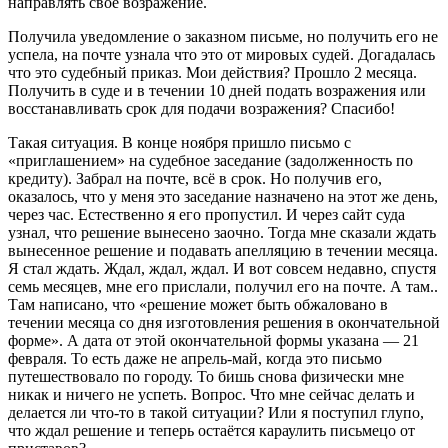
направлять свое возражение.
Получила уведомление о заказном письме, но получить его не
успела, на почте узнала что это от мировых судей. Догадалась
что это судебный приказ. Мои действия? Прошло 2 месяца.
Получить в суде и в течении 10 дней подать возражения или
восстанавливать срок для подачи возражения? Спасибо!
Такая ситуация. В конце ноября пришло письмо с
«приглашением» на судебное заседание (задолженность по
кредиту). Забрал на почте, всё в срок. Но получив его,
оказалось, что у меня это заседание назначено на этот же день,
через час. Естественно я его пропустил. И через сайт суда
узнал, что решение вынесено заочно. Тогда мне сказали ждать
вынесенное решение и подавать апелляцию в течении месяца.
Я стал ждать. Ждал, ждал, ждал. И вот совсем недавно, спустя
семь месяцев, мне его прислали, получил его на почте. А там..
Там написано, что «решение может быть обжаловано в
течении месяца со дня изготовления решения в окончательной
форме». А дата от этой окончательной формы указана — 21
февраля. То есть даже не апрель-май, когда это письмо
путешествовало по городу. То бишь снова физически мне
никак и ничего не успеть. Вопрос. Что мне сейчас делать и
делается ли что-то в такой ситуации? Или я поступил глупо,
что ждал решение и теперь остаётся караулить письмецо от