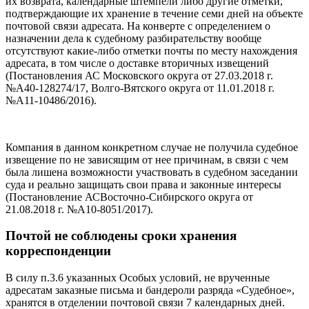
их возврата, календарные штемпели либо другие отметки,
подтверждающие их хранение в течение семи дней на объекте
почтовой связи адресата. На конверте с определением о
назначении дела к судебному разбирательству вообще
отсутствуют какие-либо отметки почты по месту нахождения
адресата, в том числе о доставке вторичных извещений
(Постановления АС Московского округа от 27.03.2018 г.
№А40-128274/17, Волго-Вятского округа от 11.01.2018 г.
№А11-10486/2016).
Компания в данном конкретном случае не получила судебное
извещение по не зависящим от нее причинам, в связи с чем
была лишена возможности участвовать в судебном заседании
суда и реально защищать свои права и законные интересы
(Постановление АСВосточно-Сибирского округа от
21.08.2018 г. №А10-8051/2017).
Почтой не соблюдены сроки хранения
корреспонденции
В силу п.3.6 указанных Особых условий, не врученные
адресатам заказные письма и бандероли разряда «Судебное»,
хранятся в отделении почтовой связи 7 календарных дней.