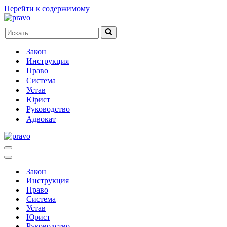
Перейти к содержимому
Искать...
Закон
Инструкция
Право
Система
Устав
Юрист
Руководство
Адвокат
Меню
навигации
Меню
навигации
Закон
Инструкция
Право
Система
Устав
Юрист
Руководство