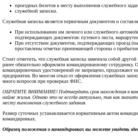
проездных билетов к месту выполнения служебного задан
служебной записки.
Служебная записка является первичным документом и составля
При использовании им личного или служебного автомоби
подтверждающих документов: путевого листа, маршрутно
При отсутствии документов, подтверждающих проезд (нап
проставлены отметки принимающей стороны о прибытии
Стоит отметить, что служебная записка заменила собой друго
ранее обязательно оформляли командированному сотруднику. О
командировочных удостоверений не запрещено, продолжают ис
предприятия. Во многом отказ от оформления служебных запис
много вопросов при проверках ФНС.
ОБРАТИТЕ ВНИМАНИЕ! Подтвердить срок нахождения в коман
найме жилья. Однако это не всегда актуально, так как значи
месту выполнения служебного задания.
Размер суточных устанавливается нормативным актом команд
командировках.
Образец положения о командировках вы можете увидеть здес