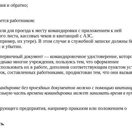
ия и обратно;
ется работником:
ля для проезда к месту командировки с приложением к ней
го листа, кассовых чеков и квитанций с АЗС.
ример, их утере). В этом случае в служебной записке должны б
 и убытии.
й первичный документ — командировочное удостоверение, котор
днако многие учреждения, пользуясь тем, что оформление
пользовать их в работе, дополнив соответствующим пунктом ус
ок, составленных работниками, продиктован тем, что они вызы
дировке без проездных документов можно с помощью квитанц
тельную часть времени командировки может занимать время в пу
ирующего предприятия, например приказом или положением о
ь.