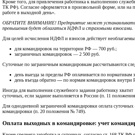
Кроме того, для привлечения работника к выполнению служебны
ТК РФ). Согласие оформляется в произвольной форме, или на п
работе в выходной день».
ОБРАТИТЕ ВНИМАНИЕ! Предприятие может устанавливать бол
превышения будет облагаться НДФЛ и страховыми взносами.
Для целей исчисления НДФЛ и взносов действует необлагаем
для командировок на территории РФ — 700 руб.;
заграничных командировок — 2 500 руб.
Суточные по заграничным командировкам рассчитываются сл
день выезда за пределы РФ оплачивается по нормативам 
день въезда обратно
—
по нормам командировок внутри 
Иногда для выполнения служебного задания работнику хватит 
суточных, если задание выполняется в России (п. 11 положения
Для однодневной заграничной командировки оплата суточных 
командировки (п. 20 положения № 749).
Оплата выходных в командировке: учет команди
Кроме среднего заработка и суточных, согласно ст. 168 ТК РФ 