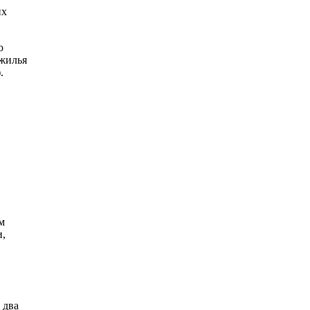
их
о
 жилья
.
м
и,
 два