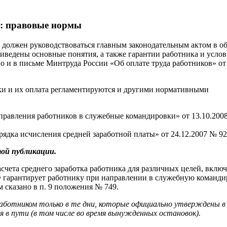
ь: правовые нормы
 должен руководствоваться главным законодательным актом в о
иведены основные понятия, а также гарантии работника и услов
но и в письме Минтруда России «Об оплате труда работников» от
ки и их оплата регламентируются и другими нормативными
равления работников в служебные командировки» от 13.10.200
дка исчисления средней заработной платы» от 24.12.2007 № 92
той публикации.
счета среднего заработка работника для различных целей, включ
РФ гарантирует работнику при направлении в служебную команд
м сказано в п. 9 положения № 749.
отником только в те дни, которые официально утверждены в
 в пути (в том числе во время вынужденных остановок).