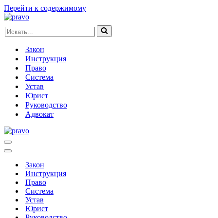
Перейти к содержимому
Искать...
Закон
Инструкция
Право
Система
Устав
Юрист
Руководство
Адвокат
Меню
навигации
Меню
навигации
Закон
Инструкция
Право
Система
Устав
Юрист
Руководство