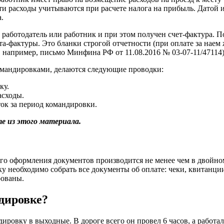
ти расходы учитываются при расчете налога на прибыль. Датой 
.
работодатель или работник и при этом получен счет-фактура. П
а-фактуры. Это бланки строгой отчетности (при оплате за наем
, например, письмо Минфина РФ от 11.08.2016 № 03-07-11/47114)
командировками, делаются следующие проводки:
ку.
асходы.
оток за период командировки.
е из этого материала.
го оформления документов производится не менее чем в двойно
у необходимо собрать все документы об оплате: чеки, квитанци
рованы.
дировке?
ровку в выходные. В дороге всего он провел 6 часов, а работал