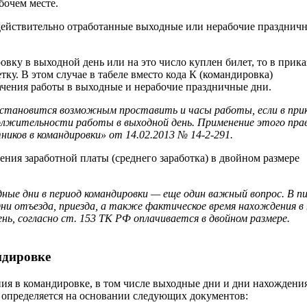
бочем месте.
действительно отработанные выходные или нерабочие празднич
вку в выходной день или на это число куплен билет, то в прика
у. В этом случае в табеле вместо кода К (командировка)
ачения работы в выходные и нерабочие праздничные дни.
тановится возможным проставить и часы работы, если в при
олжительности работы в выходной день. Применение этого пра
иков в командировки» от 14.02.2013 № 14-2-291.
ения заработной платы (среднего заработка) в двойном размере
е дни в период командировки — еще один важный вопрос. В п
дни отъезда, приезда, а также фактическое время нахождения в
нь, согласно ст. 153 ТК РФ оплачивается в двойном размере.
ндировке
ия в командировке, в том числе выходные дни и дни нахождения
, определяется на основании следующих документов: