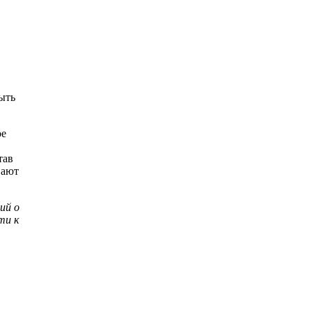
ыть
ое
тав
вают
ий о
ти к