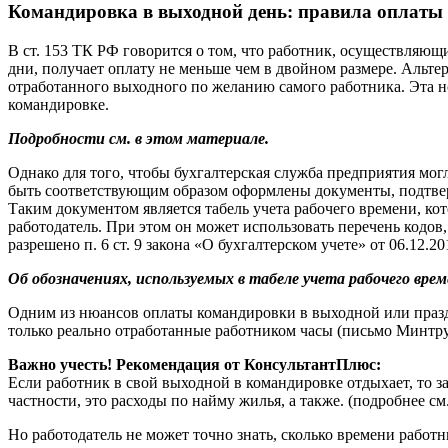
Командировка в выходной день: правила оплаты
В ст. 153 ТК РФ говорится о том, что работник, осуществляю
дни, получает оплату не меньше чем в двойном размере. Альте
отработанного выходного по желанию самого работника. Эта н
командировке.
Подробности см. в этом материале.
Однако для того, чтобы бухгалтерская служба предприятия мог
быть соответствующим образом оформлены документы, подтвер
Таким документом является табель учета рабочего времени, кот
работодатель. При этом он может использовать перечень кодов
разрешено п. 6 ст. 9 закона «О бухгалтерском учете» от 06.12.2
Об обозначениях, используемых в табеле учета рабочего вре
Одним из нюансов оплаты командировки в выходной или праздн
только реально отработанные работником часы (письмо Минтруд
Важно учесть! Рекомендация от КонсультантПлюс:
Если работник в свой выходной в командировке отдыхает, то з
частности, это расходы по найму жилья, а также. (подробнее с
Но работодатель не может точно знать, сколько времени работн