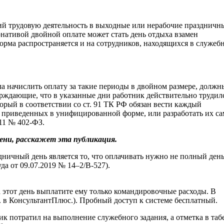
щий трудовую деятельность в выходные или нерабочие праздничн
рнативой двойной оплате может стать день отдыха взамен
орма распространяется и на сотрудников, находящихся в служеб
ла начислить оплату за такие периоды в двойном размере, должн
ждающие, что в указанные дни работник действительно трудилс
орый в соответствии со ст. 91 ТК РФ обязан вести каждый
, приведенных в унифицированной форме, или разработать их са
011 № 402-ФЗ.
мени, расскажет эта публикация.
ичный день является то, что оплачивать нужно не полный день
а от 09.07.2019 № 14–2/В-527).
а этот день выплатите ему только командировочные расходы. В
м. в КонсультантПлюс.). Пробный доступ к системе бесплатный.
ик потратил на выполнение служебного задания, а отметка в таб