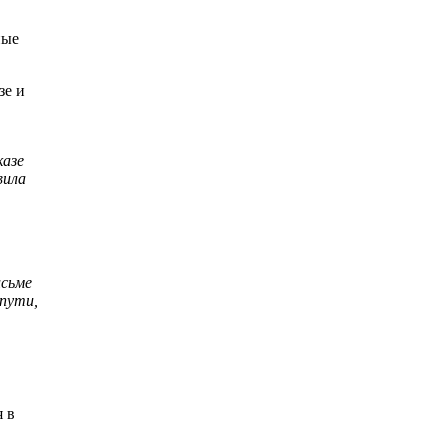
ные
зе и
казе
вила
исьме
 пути,
 в