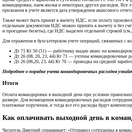
командировки, наем жилья и некоторых других расходов. Все э
признания в учете является дата утверждения авансового отчета
Также может быть принят к вычету НДС, если оплату произвел 
отдельным документам НДС можно принять к вычету и без счет
и проездные билеты), где НДС выделен отдельной строкой (см.
Для отражения в бухгалтерском учете операций, связанных с 
Дт 71 Кт 50 (51) — работнику выдан аванс на командиров
Дт 26 (08, 20, 23, 44) Кт 71 — учтены командировочные р
Дт 26 (08,20, 23, 44) Кт 70 — проводка на средний зараб
Подробнее о порядке учета командировочных расходов узнайт
Итоги
Оплата командировки в выходной день при условии правильно
размере. Для возмещения командировочных расходов сотрудник
платежные поручения, и тогда все его расходы будут компенси
Как оплачивать выходной день в коман
Читатель Дмитрий спрашивает: «Отправил сотрудника в команди