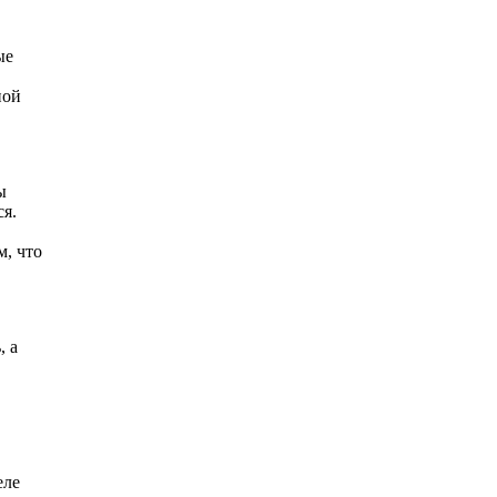
ые
ной
ы
я.
м, что
, а
еле