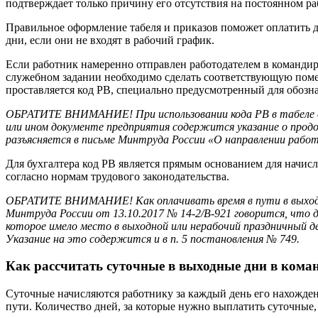
подтверждает только причину его отсутствия на постоянном ра
Правильное оформление табеля и приказов поможет оплатить 
дни, если они не входят в рабочий график.
Если работник намеренно отправлен работодателем в командиро
служебном задании необходимо сделать соответствующую пометк
проставляется код РВ, специально предусмотренный для обозн
ОБРАТИТЕ ВНИМАНИЕ! При использовании кода РВ в табеле с
или ином документе предприятия содержится указание о прод
разъясняется в письме Минтруда России «О направлении работн
Для бухгалтера код РВ является прямым основанием для начисл
согласно нормам трудового законодательства.
ОБРАТИТЕ ВНИМАНИЕ! Как оплачивать время в пути в выходны
Минтруда России от 13.10.2017 № 14-2/В-921 говорится, что 
которое имело место в выходной или нерабочий праздничный де
Указание на это содержится и в п. 5 постановления № 749.
Как рассчитать суточные в выходные дни в кома
Суточные начисляются работнику за каждый день его нахожден
пути. Количество дней, за которые нужно выплатить суточные