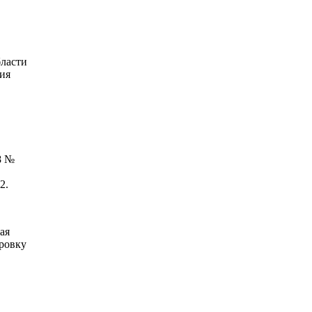
бласти
ия
8 №
2.
ая
ировку