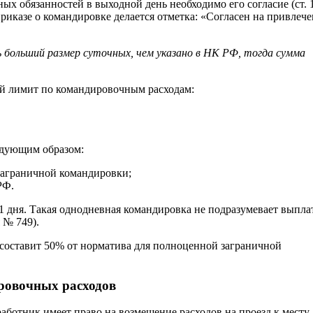
х обязанностей в выходной день необходимо его согласие (ст. 
риказе о командировке делается отметка: «Согласен на привлече
ьший размер суточных, чем указано в НК РФ, тогда сумма
ый лимит по командировочным расходам:
едующим образом:
заграничной командировки;
РФ.
1 дня. Такая однодневная командировка не подразумевает выпла
 № 749).
составит 50% от норматива для полноценной заграничной
ровочных расходов
работник имеет право на возмещение расходов на проезд к месту