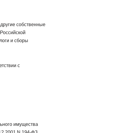
 другие собственные
 Российской
логи и сборы
етствии с
льного имущества
12.2001 N 194-ФЗ.