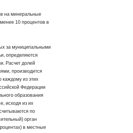
зов на минеральные
 менее 10 процентов в
мых за муниципальными
ьи, определяются
и. Расчет долей
ями, производится
 каждому из этих
оссийской Федерации
льного образования
, исходя из их
ссчитываются по
вительный) орган
роцентах) в местные