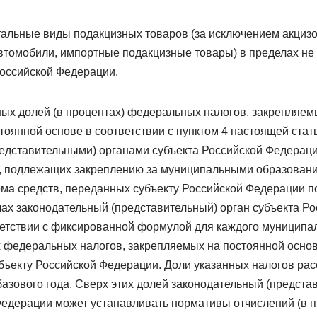
остальные виды подакцизных товаров (за исключением акци
автомобили, импортные подакцизные товары) в пределах не
Российской Федерации.
ых долей (в процентах) федеральных налогов, закрепляе
оянной основе в соответствии с пунктом 4 настоящей стат
едставительными) органами субъекта Российской Федераци
, подлежащих закреплению за муниципальными образовани
ема средств, переданных субъекту Российской Федерации по
лах законодательный (представительный) орган субъекта Р
ветствии с фиксированной формулой для каждого муниципа
 федеральных налогов, закрепляемых на постоянной основе
убъекту Российской Федерации. Доли указанных налогов ра
азового года. Сверх этих долей законодательный (предста
Федерации может устанавливать нормативы отчислений (в п