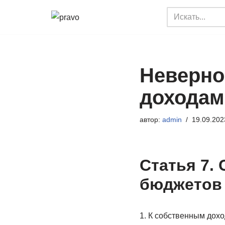
Перейти
к
содержимому
Неверно
доходам
автор:
admin
19.09.202
Статья 7.
бюджетов
1. К собственным дох