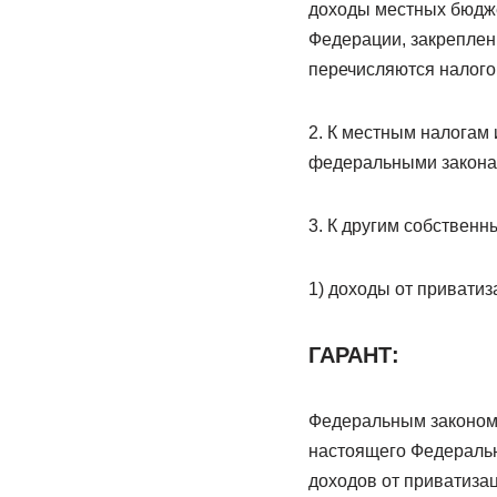
доходы местных бюдже
Федерации, закреплен
перечисляются налог
2. К местным налогам 
федеральными закона
3. К другим собствен
1) доходы от привати
ГАРАНТ:
Федеральным законом о
настоящего Федерально
доходов от приватиза