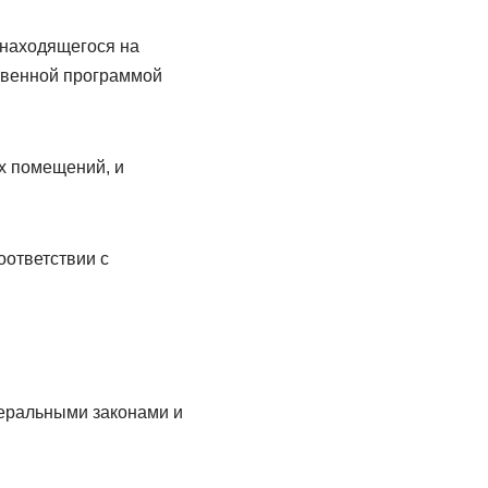
 находящегося на
ственной программой
х помещений, и
оответствии с
еральными законами и