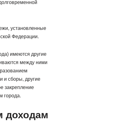
 долговременной
тежи, установленные
йской Федерации.
ода) имеются другие
чиваются между ними
бразованием
и и сборы, другие
ое закрепление
м города.
м доходам