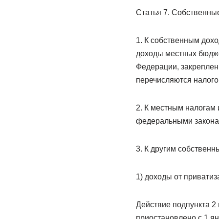
Статья 7. Собственны
1. К собственным дох
доходы местных бюдже
Федерации, закреплен
перечисляются налог
2. К местным налогам 
федеральными закона
3. К другим собствен
1) доходы от привати
Действие подпункта 2 
приостановлено с 1 ян