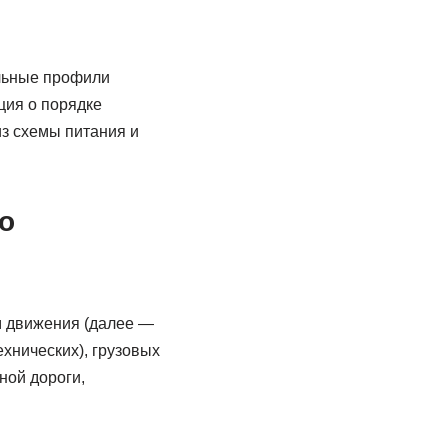
льные профили
ция о порядке
з схемы питания и
о
м движения (далее —
хнических), грузовых
ной дороги,