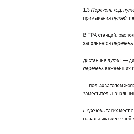
1.3
Перечень
ж.д.
пут
примыкания
путей
, п
В ТРА станций, расп
заполняется
перечень
дистанция
пути
;. — д
перечень
важнейших гр
— пользователем жел
заместитель начальни
Перечень
таких мест 
начальника железной 