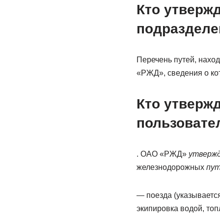
Кто утверж
подразделе
Перечень путей, нахо
«РЖД», сведения о ко
Кто утверж
пользовате
. ОАО «РЖД»
утвержд
железнодорожных
пу
— поезда (указываетс
экипировка водой, топ