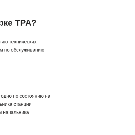
рке ТРА?
нию технических
ям по обслуживанию
годно по состоянию на
ьника станции
м начальника