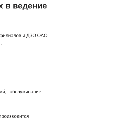
х в ведение
, филиалов и ДЗО ОАО
.
й, . обслуживание
производится