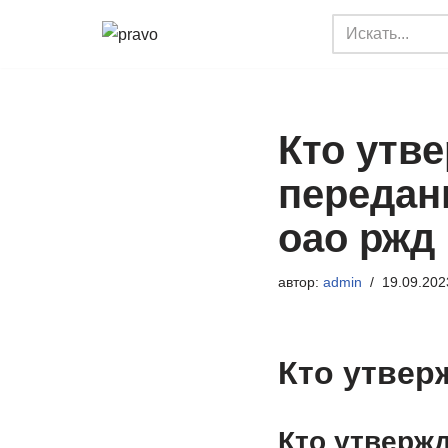
Перейти
к
содержимому
Кто утв
передан
оао ржд
автор:
admin
19.09.202
Кто утвер
Кто утверж