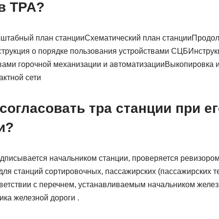
в ТРА?
штабный план станцииСхематический план станцииПродо
трукция о порядке пользования устройствами СЦБИнструк
вами горочной механизации и автоматизацииВыкопировка и
актной сети
согласовать тра станции при ег
и?
одписывается начальником станции, проверяется ревизоро
для станций сортировочных, пассажирских (пассажирских те
тветствии с перечнем, устанавливаемым начальником желез
ка железной дороги .