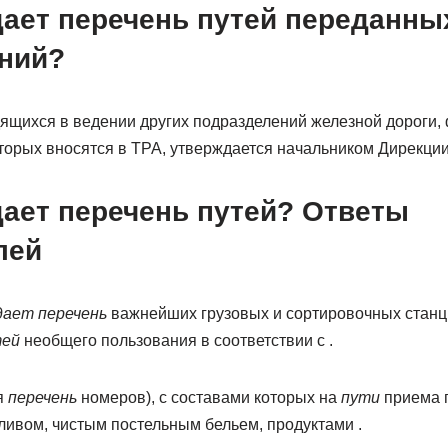
дает перечень путей переданны
ний?
дящихся в ведении других подразделений железной дороги
торых вносятся в ТРА, утверждается начальником Дирекции
дает перечень путей? Ответы
лей
ает перечень
важнейших грузовых и сортировочных станци
тей
необщего пользования в соответствии с .
я
перечень
номеров), с составами которых на
пути
приема 
ливом, чистым постельным бельем, продуктами .