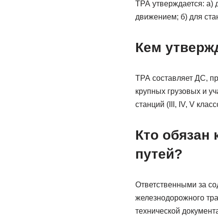
ТРА утверждается: а)
движением; б) для ст
Кем утвержд
ТРА составляет ДС, п
крупных грузовых и уч
станций (III, IV, V кла
Кто обязан 
путей?
Ответственными за со
железнодорожного тра
технической документ