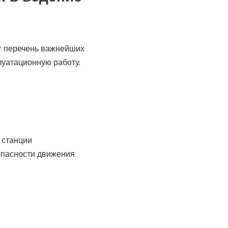
т перечень важнейших
луатационную работу.
 станции
опасности движения