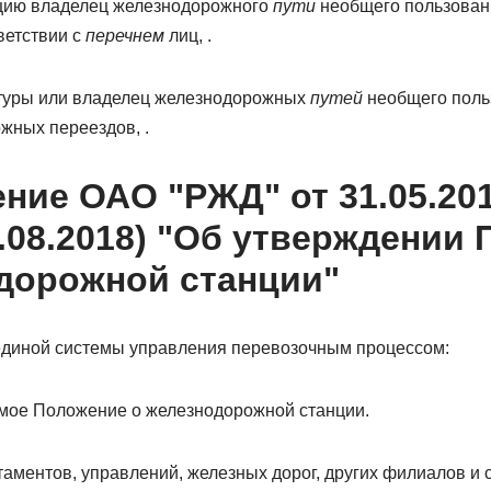
цию владелец железнодорожного
пути
необщего пользовани
ветствии с
перечнем
лиц, .
туры или владелец железнодорожных
путей
необщего пол
жных переездов, .
ние ОАО "РЖД" от 31.05.201
8.08.2018) "Об утверждении
дорожной станции"
единой системы управления перевозочным процессом:
емое Положение о железнодорожной станции.
аментов, управлений, железных дорог, других филиалов и 