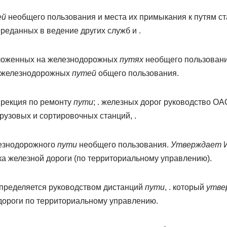
ей
необщего пользования и места их примыкания к путям ст
ереданных в ведение других служб и .
оложенных на железнодорожных
путях
необщего пользовани
железнодорожных
путей
общего пользования.
ирекция по ремонту
пути
; . железных дорог руководство 
узовых и сортировочных станций, .
езнодорожного
пути
необщего пользования.
Утверждает
И
ка железной дороги (по территориальному управлению).
определяется руководством дистанций
пути
, . который
утве
дороги по территориальному управлению.