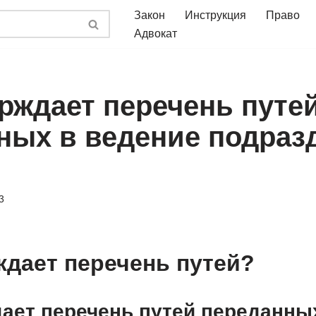
Закон
Инструкция
Право
Адвокат
ерждает перечень путе
ных в ведение подраз
3
ждает перечень путей?
дает перечень путей переданны