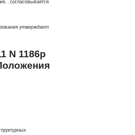
я. . согласовывается
ьзования
утверждает
1 N 1186р
 Положения
структурных