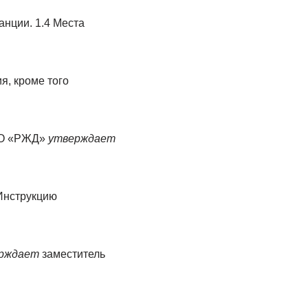
анции. 1.4 Места
я, кроме того
ОАО «РЖД»
утверждает
нструкцию
рждает
заместитель