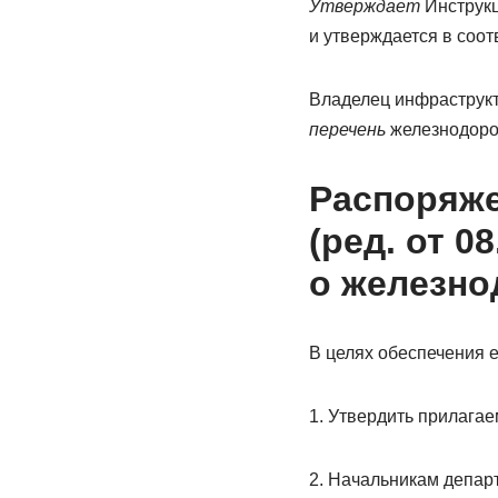
Утверждает
Инструк
и утверждается в соот
Владелец инфраструк
перечень
железнодоро
Распоряже
(ред. от 0
о железно
В целях обеспечения 
1. Утвердить прилага
2. Начальникам департ