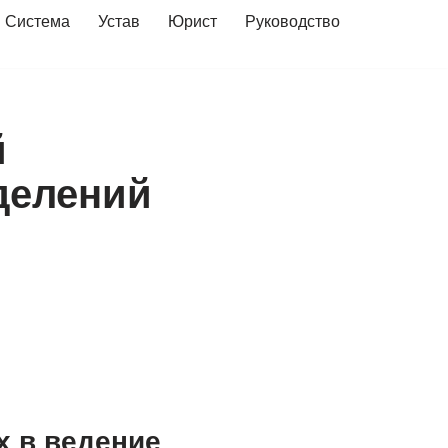
Система
Устав
Юрист
Руководство
й
делений
х в ведение