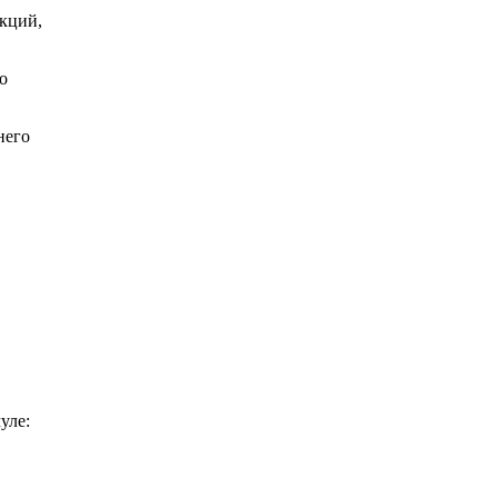
нкций,
о
него
уле: