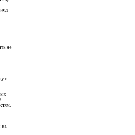
риод
ить не
ду в
ных
й
стям,
 на