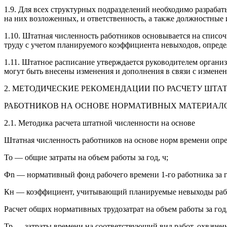
1.9. Для всех структурных подразделений необходимо разраба
на них возложенных, и ответственность, а также должностные
1.10. Штатная численность работников основывается на списо
труду с учетом планируемого коэффициента невыходов, опреде
1.11. Штатное расписание утверждается руководителем организа
могут быть внесены изменения и дополнения в связи с измене
2. МЕТОДИЧЕСКИЕ РЕКОМЕНДАЦИИ ПО РАСЧЕТУ ШТ
РАБОТНИКОВ НА ОСНОВЕ НОРМАТИВНЫХ МАТЕРИАЛ
2.1. Методика расчета штатной численности на основе
Штатная численность работников на основе норм времени опре
То — общие затраты на объем работы за год, ч;
Фn — нормативный фонд рабочего времени 1-го работника за г
Кн — коэффициент, учитывающий планируемые невыходы работн
Расчет общих нормативных трудозатрат на объем работы за го
Тр — затраты времени на соответствующий вид работ, охваче