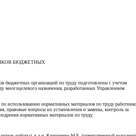
ИКОВ БЮДЖЕТНЫХ
ов бюджетных организаций по труду подготовлены с учетом
ду многоцелевого назначения, разработанных Управлением
 по использованию нормативных материалов по труду работник
, правовые вопросы их установления и замены, контроль за
недрения нормативных материалов по труду.
дитель работы), к.э.н. Кириченко М.Е. (ответственный исполнит