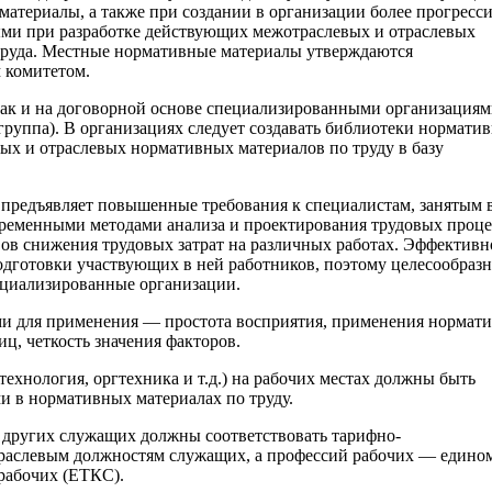
атериалы, а также при создании в организации более прогресс
ыми при разработке действующих межотраслевых и отраслевых
труда. Местные нормативные материалы утверждаются
 комитетом.
 так и на договорной основе специализированными организациям
руппа). В организациях следует создавать библиотеки нормати
ых и отраслевых нормативных материалов по труду в базу
 предъявляет повышенные требования к специалистам, занятым 
овременными методами анализа и проектирования трудовых проце
ов снижения трудовых затрат на различных работах. Эффективн
одготовки участвующих в ней работников, поэтому целесообраз
ециализированные организации.
и для применения — простота восприятия, применения нормати
, четкость значения факторов.
технология, оргтехника и т.д.) на рабочих местах должны быть
и в нормативных материалах по труду.
и других служащих должны соответствовать тарифно-
раслевым должностям служащих, а профессий рабочих — едино
рабочих (ЕТКС).