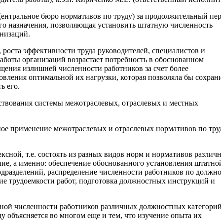
ентральное бюро нормативов по труду) за продолжительный пе
го назначения, позволяющая установить штатную численность
низаций.
 роста эффективности труда руководителей, специалистов и
работы организаций возрастает потребность в обоснованном
ащения излишней численности работников за счет более
овления оптимальной их нагрузки, которая позволяла бы сохран
ь его.
ствования системы межотраслевых, отраслевых и местных
вное применение межотраслевых и отраслевых нормативов по тру
сной, т.е. состоять из разных видов норм и нормативов различ
ие, а именно: обеспечение обоснованного установления штатно
дразделений, распределение численности работников по должно
ие трудоемкости работ, подготовка должностных инструкций и
ной численности работников различных должностных категорий
у объясняется во многом еще и тем, что изучение опыта их