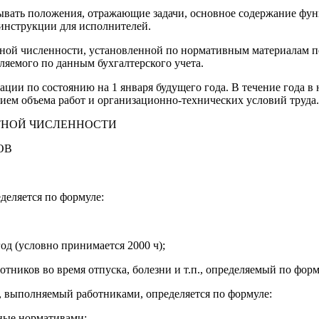
тывать положения, отражающие задачи, основное содержание фу
 инструкции для исполнителей.
чной численности, установленной по нормативным материалам п
ляемого по данным бухгалтерского учета.
ции по состоянию на 1 января будущего года. В течение года в 
нием объема работ и организационно-технических условий труда.
АТНОЙ ЧИСЛЕННОСТИ
ОВ
деляется по формуле:
од (условно принимается 2000 ч);
иков во время отпуска, болезни и т.п., определяемый по форм
д, выполняемый работниками, определяется по формуле:
нные нормативами;