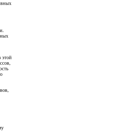
ивных
и.
вных
в этой
ссов,
ость
но
вов,
му