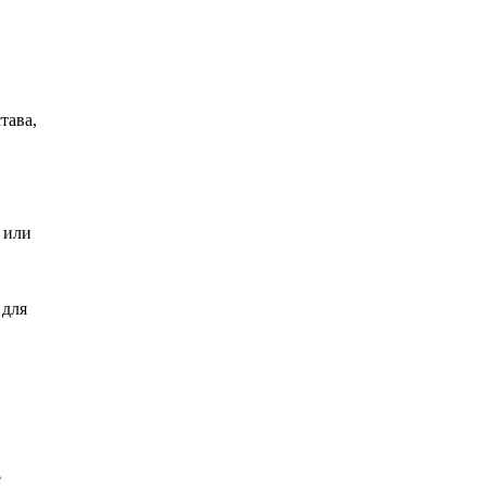
тава,
 или
 для
е