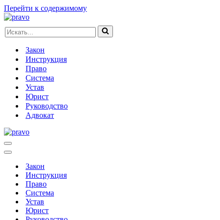
Перейти к содержимому
Искать...
Закон
Инструкция
Право
Система
Устав
Юрист
Руководство
Адвокат
Меню
навигации
Меню
навигации
Закон
Инструкция
Право
Система
Устав
Юрист
Руководство