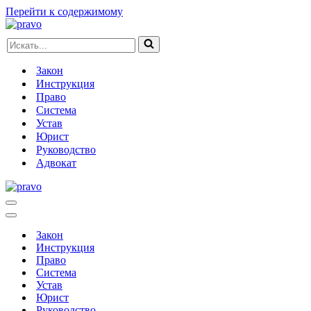
Перейти к содержимому
Искать...
Закон
Инструкция
Право
Система
Устав
Юрист
Руководство
Адвокат
Меню
навигации
Меню
навигации
Закон
Инструкция
Право
Система
Устав
Юрист
Руководство