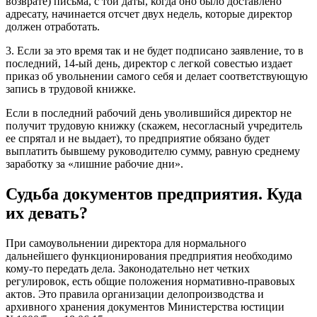
возврате) письма, с той даты, когда оно было доставлено
адресату, начинается отсчет двух недель, которые директор
должен отработать.
3. Если за это время так и не будет подписано заявление, то в
последний, 14-ый день, директор с легкой совестью издает
приказ об увольнении самого себя и делает соответствующую
запись в трудовой книжке.
Если в последний рабочий день уволившийся директор не
получит трудовую книжку (скажем, несогласный учредитель
ее спрятал и не выдает), то предприятие обязано будет
выплатить бывшему руководителю сумму, равную среднему
заработку за «лишние рабочие дни».
Судьба документов предприятия. Куда
их девать?
При самоувольнении директора для нормального
дальнейшего функционирования предприятия необходимо
кому-то передать дела. Законодательно нет четких
регулировок, есть общие положения нормативно-правовых
актов. Это правила организации делопроизводства и
архивного хранения документов Министерства юстиции