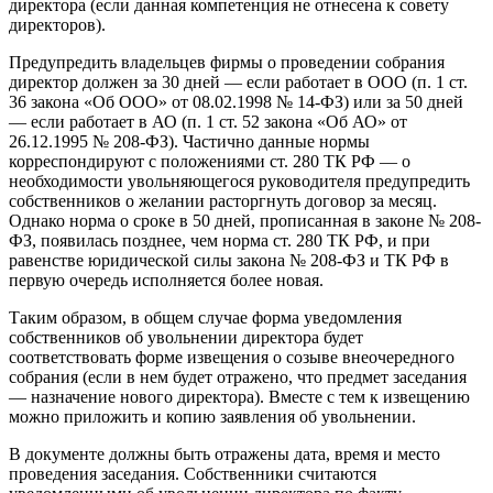
директора (если данная компетенция не отнесена к совету
директоров).
Предупредить владельцев фирмы о проведении собрания
директор должен за 30 дней — если работает в ООО (п. 1 ст.
36 закона «Об ООО» от 08.02.1998 № 14-ФЗ) или за 50 дней
— если работает в АО (п. 1 ст. 52 закона «Об АО» от
26.12.1995 № 208-ФЗ). Частично данные нормы
корреспондируют с положениями ст. 280 ТК РФ — о
необходимости увольняющегося руководителя предупредить
собственников о желании расторгнуть договор за месяц.
Однако норма о сроке в 50 дней, прописанная в законе № 208-
ФЗ, появилась позднее, чем норма ст. 280 ТК РФ, и при
равенстве юридической силы закона № 208-ФЗ и ТК РФ в
первую очередь исполняется более новая.
Таким образом, в общем случае форма уведомления
собственников об увольнении директора будет
соответствовать форме извещения о созыве внеочередного
собрания (если в нем будет отражено, что предмет заседания
— назначение нового директора). Вместе с тем к извещению
можно приложить и копию заявления об увольнении.
В документе должны быть отражены дата, время и место
проведения заседания. Собственники считаются