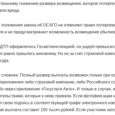
ательному снижению размера возмещения, которое потерп
еля вреда.
, положения закона об ОСАГО не отменяют право потерпе
еля и не предусматривают возможность возмещения убытко
ы ДТП оформлялось Госавтоинспекцией, но ущерб превысил 
е равно пришлось виновнику. Но не за счет страховой компа
суда.
 сложнее. Полный размер выплаты возможен только при 
приложения либо страховой компании, либо Российского с
о через приложение «Госуслуги Авто». И только в случае, 
тельствами, которые к нему привели. Если фотофиксации н
ил свою подпись в соответствующей графе электронного из
я выплата составит 100 тысяч рублей. Если участники зап