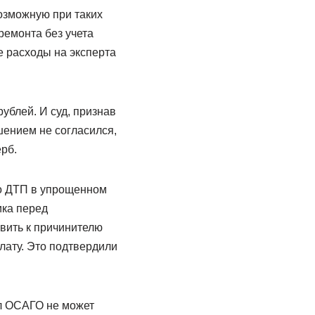
озможную при таких
ремонта без учета
е расходы на эксперта
ублей. И суд, признав
шением не согласился,
рб.
 о ДТП в упрощенном
ика перед
вить к причинителю
ату. Это подтвердили
л ОСАГО не может