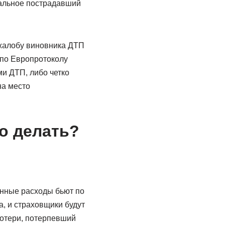
тальное пострадавший
 жалобу виновника ДТП
 по Европротоколу
ми ДТП, либо четко
на место
о делать?
анные расходы бьют по
, и страховщики будут
потери, потерпевший