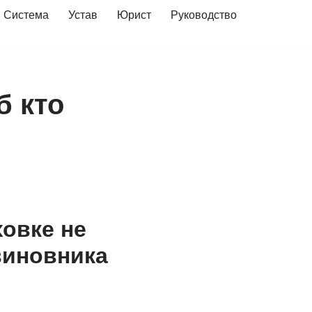
Система
Устав
Юрист
Руководство
б кто
овке не
виновника