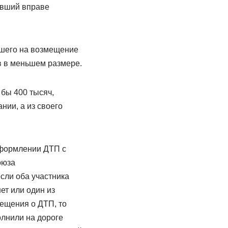
евший вправе
вшего на возмещение
в в меньшем размере.
бы 400 тысяч,
нии, а из своего
оформлении ДТП с
оюза
если оба участника
ет или один из
вещения о ДТП, то
олнили на дороге