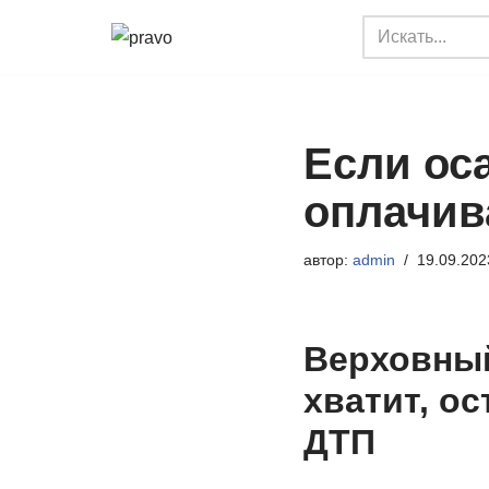
Перейти
к
содержимому
Если ос
оплачив
автор:
admin
19.09.202
Верховный
хватит, о
ДТП