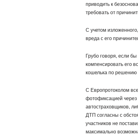
приводить к безоснов
требовать от причинит
С учетом изложенного
вреда с его причинит
Грубо говоря, если б
компенсировать его вс
кошелька по решению 
С Европротоколом все
фотофиксацией через 
автостраховщиков, либ
ДТП согласны с обстоя
участников не постав
максимально возможна