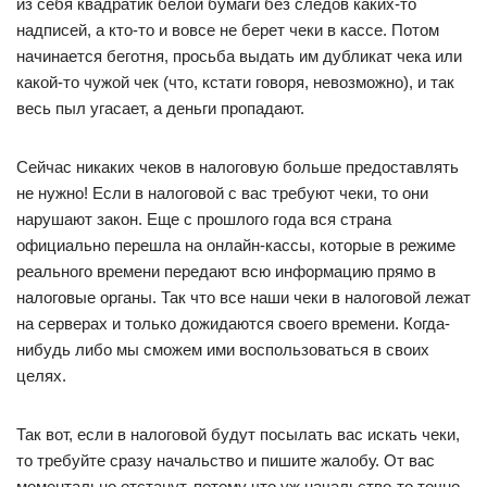
из себя квадратик белой бумаги без следов каких-то
надписей, а кто-то и вовсе не берет чеки в кассе. Потом
начинается беготня, просьба выдать им дубликат чека или
какой-то чужой чек (что, кстати говоря, невозможно), и так
весь пыл угасает, а деньги пропадают.
Сейчас никаких чеков в налоговую больше предоставлять
не нужно! Если в налоговой с вас требуют чеки, то они
нарушают закон. Еще с прошлого года вся страна
официально перешла на онлайн-кассы, которые в режиме
реального времени передают всю информацию прямо в
налоговые органы. Так что все наши чеки в налоговой лежат
на серверах и только дожидаются своего времени. Когда-
нибудь либо мы сможем ими воспользоваться в своих
целях.
Так вот, если в налоговой будут посылать вас искать чеки,
то требуйте сразу начальство и пишите жалобу. От вас
моментально отстанут, потому что уж начальство-то точно