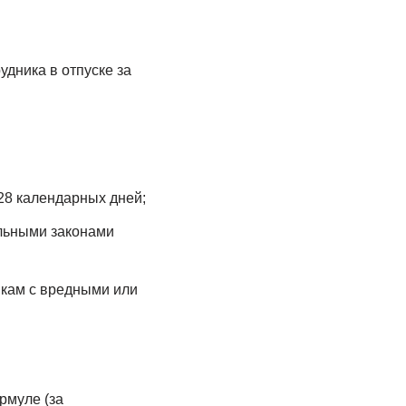
дника в отпуске за
28 календарных дней;
льными законами
кам с вредными или
рмуле (за