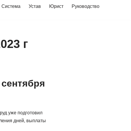
Система
Устав
Юрист
Руководство
023 г
 сентября
руд уже подготовил
гления дней, выплаты