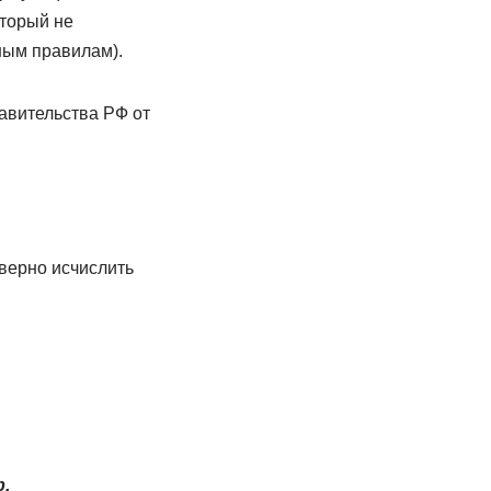
оторый не
иным правилам).
авительства РФ от
 верно исчислить
.