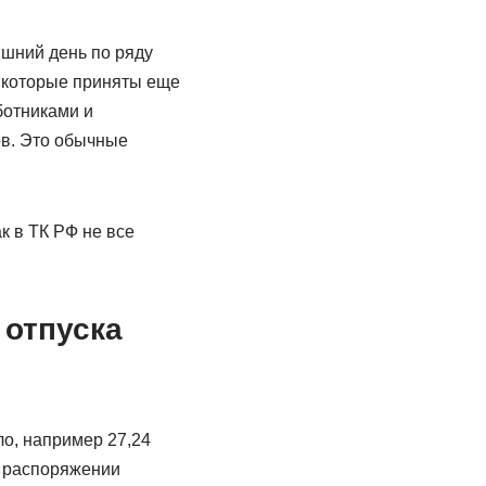
яшний день по ряду
, которые приняты еще
ботниками и
ов. Это обычные
к в ТК РФ не все
 отпуска
ло, например 27,24
В распоряжении