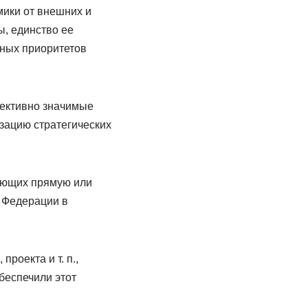
ики от внешних и
ы, единство ее
ьных приоритетов
ективно значимые
зацию стратегических
дающих прямую или
 Федерации в
роекта и т. п.,
беспечили этот