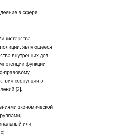
 деяние в сфере
Министерства
 полиции, являющееся
ства внутренних дел
омпетенции функции
но-правовому
ствия коррупции в
ений [2].
лениями экономической
группами,
ональный или
с;