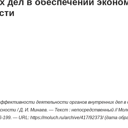
х дел в обеспечении эконо
сти
 эффективности деятельности органов внутренних дел в 
ности / Д. И. Минаев. — Текст : непосредственный // Мол
-199. — URL: https://moluch.ru/archive/417/92373/ (дата обр