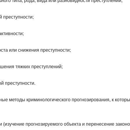
ного типа, рода, вида или разновидности преступлений;
й преступности;
активности;
ста или снижения преступности;
шения тяжких преступлений;
й преступности.
ые методы криминологического прогнозирования, к котор
и (изучение прогнозируемого объекта и перенесение закон