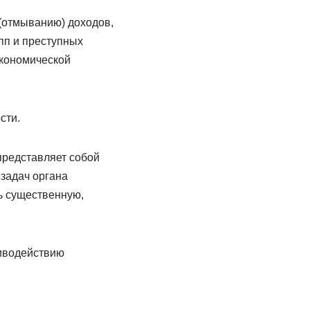
(отмыванию) доходов,
пп и преступных
экономической
сти.
представляет собой
задач органа
ь существенную,
тиводействию