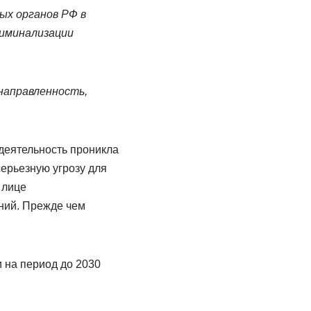
х органов РФ в
риминализации
направленность,
 деятельность проникла
серьезную угрозу для
 лице
ний. Прежде чем
 на период до 2030