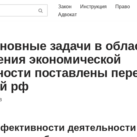
Закон
Инструкция
Право
Адвокат
сновные задачи в обла
ения экономической
ности поставлены пер
й рф
3
фективности деятельности