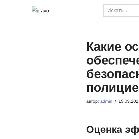
Перейти
к
содержимому
Какие о
обеспеч
безопас
полицие
автор:
admin
19.09.202
Оценка эф