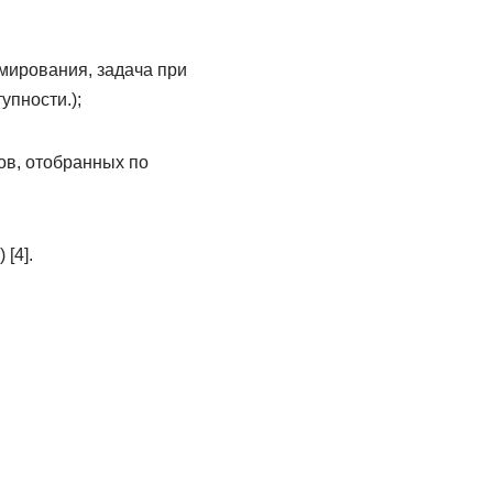
мирования, задача при
упности.);
ов, отобранных по
[4].