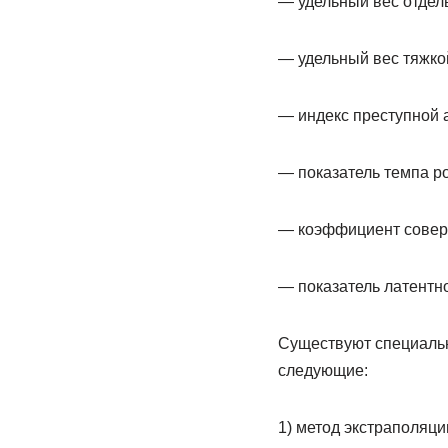
— удельный вес отдель
— удельный вес тяжко
— индекс преступной 
— показатель темпа ро
— коэффициент совер
— показатель латентно
Существуют специальн
следующие:
1) метод экстраполяци