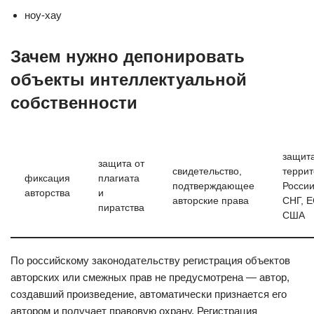
ноу-хау
Зачем нужно депонировать
объекты интеллектуальной
собственности
защит
защита от
свидетельство,
терри
фиксация
плагиата
подтверждающее
России
авторства
и
авторские права
СНГ, Е
пиратства
США
По российскому законодательству регистрация объектов
авторских или смежных прав не предусмотрена — автор,
создавший произведение, автоматически признается его
автором и получает правовую охрану. Регистрация